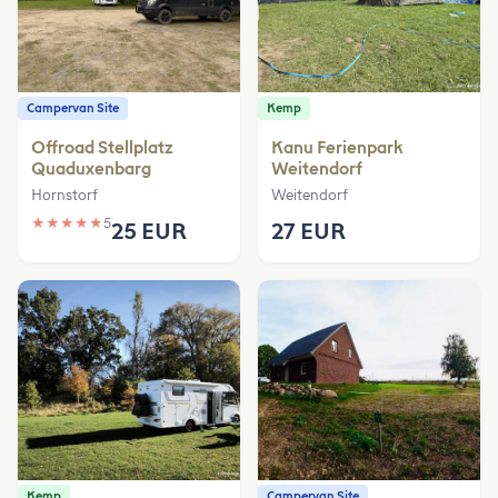
Campervan Site
Kemp
Offroad Stellplatz
Kanu Ferienpark
Quaduxenbarg
Weitendorf
Hornstorf
Weitendorf
★
★
★
★
★
5
25 EUR
27 EUR
Kemp
Campervan Site