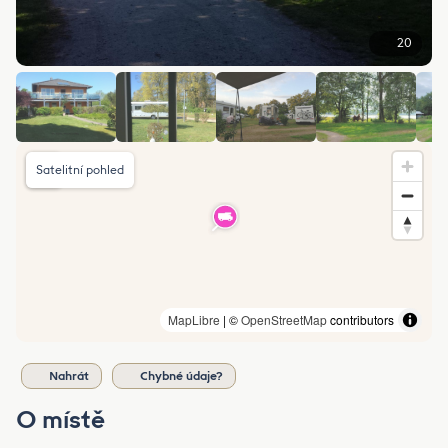
20
Satelitní pohled
MapLibre
| ©
OpenStreetMap
contributors
Nahrát
Chybné údaje?
O místě