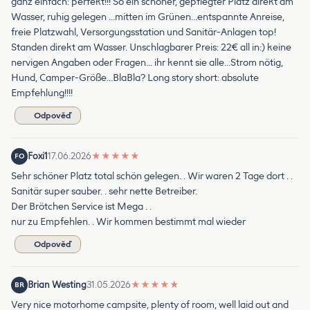
ganz einfach: perfekt!!! So ein schöner, gepflegter Platz direkt am
Wasser, ruhig gelegen …mitten im Grünen…entspannte Anreise,
freie Platzwahl, Versorgungsstation und Sanitär-Anlagen top!
Standen direkt am Wasser. Unschlagbarer Preis: 22€ all in:) keine
nervigen Angaben oder Fragen… ihr kennt sie alle…Strom nötig,
Hund, Camper-Größe…BlaBla? Long story short: absolute
Empfehlung!!!!
Odpověď
Foxi1
17.06.2026
★
★
★
★
★
FO
Sehr schöner Platz total schön gelegen. . Wir waren 2 Tage dort . .
Sanitär super sauber. . sehr nette Betreiber.
Der Brötchen Service ist Mega . .
nur zu Empfehlen. . Wir kommen bestimmt mal wieder
Odpověď
Brian Westing
31.05.2026
★
★
★
★
★
BR
Very nice motorhome campsite, plenty of room, well laid out and