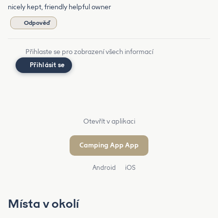
nicely kept, friendly helpful owner
Odpověď
Přihlaste se pro zobrazení všech informací
Přihlásit se
Otevřít v aplikaci
Camping App App
Android
iOS
Místa v okolí