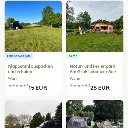
Campervan Site
Kemp
Klappstuhl auspacken
Natur- und Ferienpark
und erholen
Am Groß Labenzer See
Warin
Warin
★
★
★
★
★
5
★
★
★
★
★
5
15 EUR
25 EUR