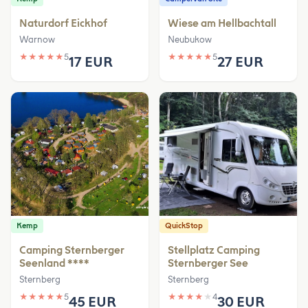
Naturdorf Eickhof
Wiese am Hellbachtall
Warnow
Neubukow
★
★
★
★
★
5
★
★
★
★
★
5
17 EUR
27 EUR
Kemp
QuickStop
Camping Sternberger
Stellplatz Camping
Seenland ****
Sternberger See
Sternberg
Sternberg
★
★
★
★
★
5
★
★
★
★
★
4
45 EUR
30 EUR