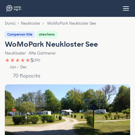
Domů
›
Neukloster
›
WoMoPark Neukloster See
otevřeno
Campervan Site
WoMoPark Neukloster See
Neukloster · Alte Gärtnerei
★
★
★
★
★
5
(59)
Jan – Dec
70 Kapacita