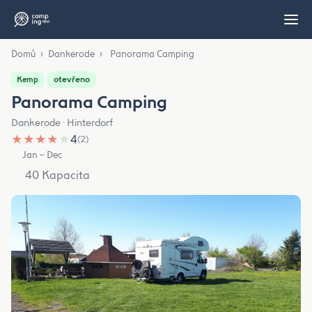
Domů
›
Dankerode
›
Panorama Camping
otevřeno
Kemp
Panorama Camping
Dankerode · Hinterdorf
★
★
★
★
★
4
(2)
Jan – Dec
40 Kapacita