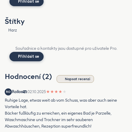
Přihlásit se
Štítky
Harz
Souřadnice a kontakty jsou dostupné pro uživatele Pro.
Přihlásit se
Hodnocení (2)
Napsat recenzi
Rollos
02.10.2025
★
★
★
★
★
RO
Ruhige Lage, etwas weit ab vom Schuss, was aber auch seine
Vorteile hat.
Bäcker fußläufig zu erreichen, ein eigenes Bad je Parzelle,
Waschmaschine und Trockner im sehr sauberen
Abwaschhäuschen, Rezeption superfreundlich!