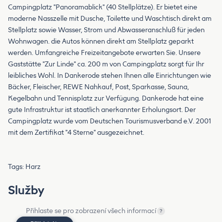
Campingplatz "Panoramablick" (40 Stellplätze). Er bietet eine
moderne Nasszelle mit Dusche, Toilette und Waschtisch direkt am
Stellplatz sowie Wasser, Strom und Abwasseranschluß für jeden
Wohnwagen. die Autos können direkt am Stellplatz geparkt
werden. Umfangreiche Freizeitangebote erwarten Sie. Unsere
Gaststätte "Zur Linde" ca. 200 m von Campingplatz sorgt für Ihr
leibliches Wohl. In Dankerode stehen Ihnen alle Einrichtungen wie
Bäcker, Fleischer, REWE Nahkauf, Post, Sparkasse, Sauna,
Kegelbahn und Tennisplatz zur Verfügung. Dankerode hat eine
gute Infrastruktur ist staatlich anerkannter Erholungsort. Der
Campingplatz wurde vom Deutschen Tourismusverband e.V. 2001
mit dem Zertifikat "4 Sterne" ausgezeichnet.
Tags: Harz
Služby
Přihlaste se pro zobrazení všech informací
?