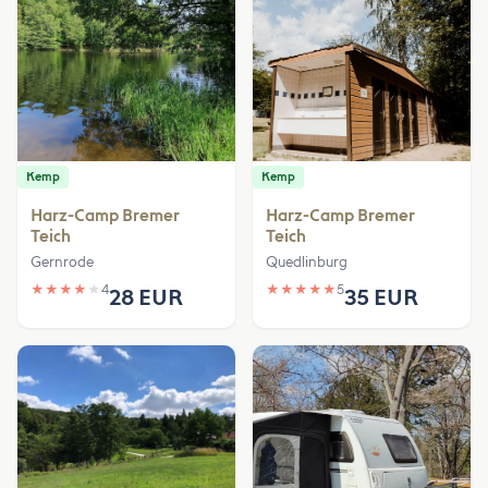
Kemp
Kemp
Harz-Camp Bremer
Harz-Camp Bremer
Teich
Teich
Gernrode
Quedlinburg
★
★
★
★
★
4
★
★
★
★
★
5
28 EUR
35 EUR