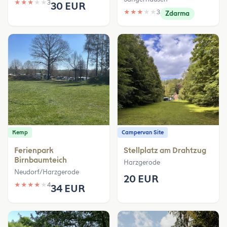
★
★
★
★
★
3
30 EUR
★
★
★
★
★
3
Zdarma
Kemp
Campervan Site
Ferienpark
Stellplatz am Drahtzug
Birnbaumteich
Harzgerode
Neudorf/Harzgerode
20 EUR
★
★
★
★
★
4
34 EUR