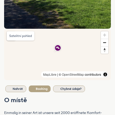
Satelitní pohled
MapLibre
| ©
OpenStreetMap
contributors
Nahrát
Booking
Chybné údaje?
O místě
Einmalig in seiner Art ist unsere seit 2000 eröffnete Komfort-