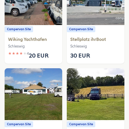
Campervan Site
Campervan Site
Wiking Yachthafen
Stellplatz ihrBoot
Schleswig
Schleswig
★
★
★
★
★
4
20 EUR
30 EUR
Campervan Site
Campervan Site