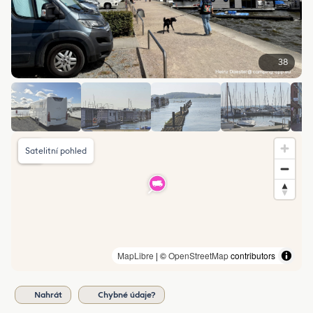
38
Satelitní pohled
MapLibre
| ©
OpenStreetMap
contributors
Nahrát
Chybné údaje?