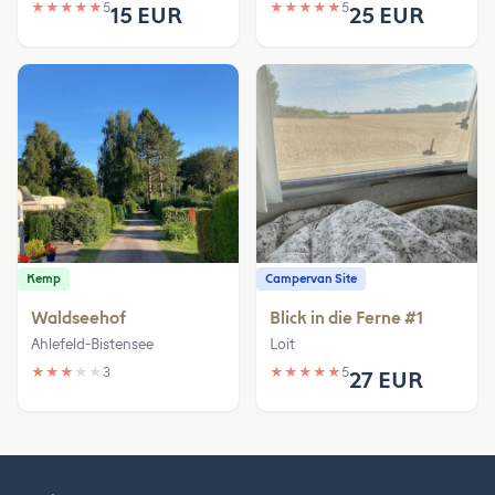
★
★
★
★
★
5
★
★
★
★
★
5
15 EUR
25 EUR
Kemp
Campervan Site
Waldseehof
Blick in die Ferne #1
Ahlefeld-Bistensee
Loit
★
★
★
★
★
3
★
★
★
★
★
5
27 EUR