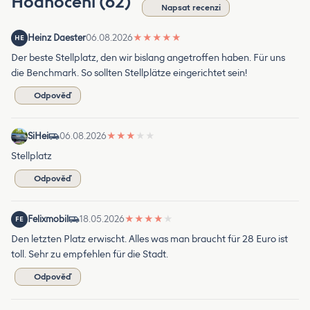
Hodnocení (62)
Napsat recenzi
Heinz Daester
06.08.2026
★
★
★
★
★
HE
Der beste Stellplatz, den wir bislang angetroffen haben. Für uns
die Benchmark. So sollten Stellplätze eingerichtet sein!
Odpověď
SiHei
06.08.2026
★
★
★
★
★
Stellplatz
Odpověď
Felixmobil
18.05.2026
★
★
★
★
★
FE
Den letzten Platz erwischt. Alles was man braucht für 28 Euro ist
toll. Sehr zu empfehlen für die Stadt.
Odpověď