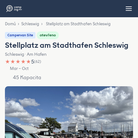
Domů
›
Schleswig
›
Stellplatz am Stadthafen Schleswig
otevřeno
Campervan Site
Stellplatz am Stadthafen Schleswig
Schleswig · Am Hafen
★
★
★
★
★
5
(62)
Mar – Oct
45 Kapacita