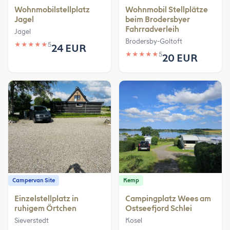
Wohnmobilstellplatz
Wohnmobil Stellplätze
Jagel
beim Brodersbyer
Fahrradverleih
Jagel
Brodersby-Goltoft
★
★
★
★
★
5
24 EUR
★
★
★
★
★
5
20 EUR
Campervan Site
Kemp
Einzelstellplatz in
Campingplatz Wees am
ruhigem Örtchen
Ostseefjord Schlei
Sieverstedt
Kosel