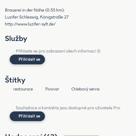
Brauerei in der Nähe (0.55 km):
Luzifer Schleswig, Königstraße 27
http://www.luzifer-sylt.de/
Služby
Přihlaste se pro zobrazení všech informací
?
Přihlásit se
Štítky
restaurace
Pivovar
Chlebový servis
Souřadnice a kontakty jsou dostupné pro uživatele Pro.
Přihlásit se