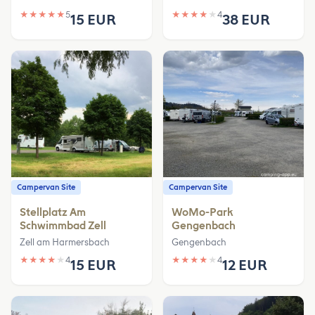
★
★
★
★
★
5
★
★
★
★
★
4
15 EUR
38 EUR
Campervan Site
Campervan Site
Stellplatz Am
WoMo-Park
Schwimmbad Zell
Gengenbach
Zell am Harmersbach
Gengenbach
★
★
★
★
★
4
★
★
★
★
★
4
15 EUR
12 EUR