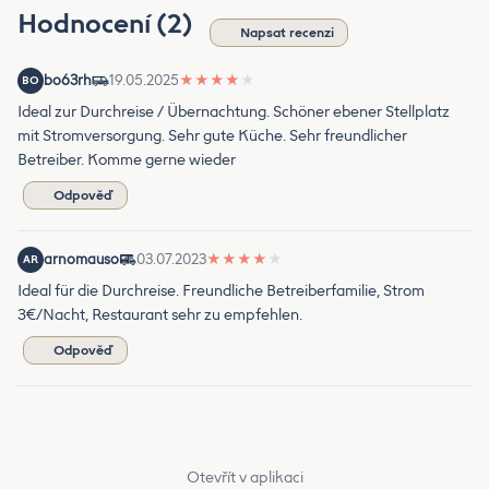
Hodnocení (2)
Napsat recenzi
bo63rh
19.05.2025
★
★
★
★
★
BO
Ideal zur Durchreise / Übernachtung. Schöner ebener Stellplatz
mit Stromversorgung. Sehr gute Küche. Sehr freundlicher
Betreiber. Komme gerne wieder
Odpověď
arnomauso
03.07.2023
★
★
★
★
★
AR
Ideal für die Durchreise. Freundliche Betreiberfamilie, Strom
3€/Nacht, Restaurant sehr zu empfehlen.
Odpověď
Otevřít v aplikaci