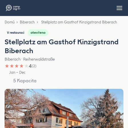
Domů
›
Biberach
›
Stellplatz am Gasthof Kinzigstrand Biberach
otevřeno
V restauraci
Stellplatz am Gasthof Kinzigstrand
Biberach
Biberach · Reiherwaldstraße
★
★
★
★
★
4
(2)
Jan – Dec
5 Kapacita