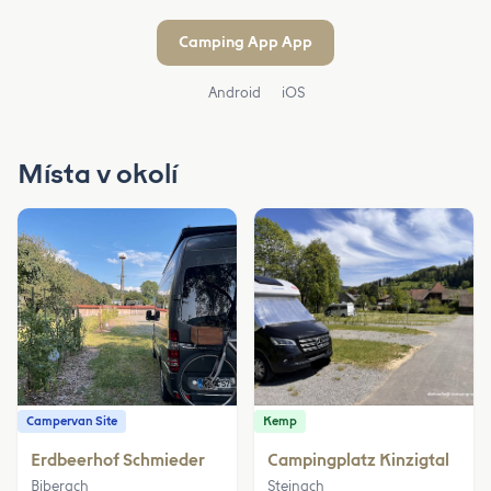
Camping App App
Android
iOS
Místa v okolí
Campervan Site
Kemp
Erdbeerhof Schmieder
Campingplatz Kinzigtal
Biberach
Steinach