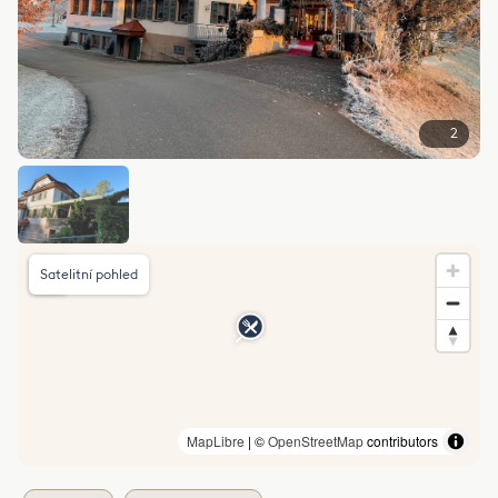
2
Satelitní pohled
MapLibre
| ©
OpenStreetMap
contributors