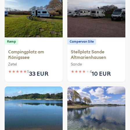
Kemp
Campervan Site
Campingplatz am
Stellplatz Sande
Königssee
Altmarienhausen
Zetel
Sande
★
★
★
★
★
5
★
★
★
★
★
4
33 EUR
10 EUR