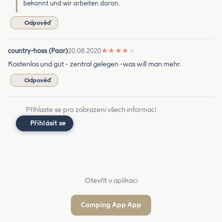
bekannt und wir arbeiten daran.
Odpověď
country-hoss (Paar)
20.08.2020
★
★
★
★
★
Kostenlos und gut - zentral gelegen -was will man mehr.
Odpověď
Přihlaste se pro zobrazení všech informací
Přihlásit se
Otevřít v aplikaci
Camping App App