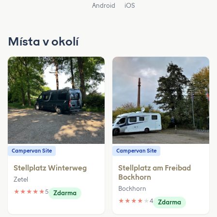
Android
iOS
Místa v okolí
Campervan Site
Campervan Site
Stellplatz Winterweg
Stellplatz am Freibad
Bockhorn
Zetel
Bockhorn
★
★
★
★
★
5
Zdarma
★
★
★
★
★
4
Zdarma