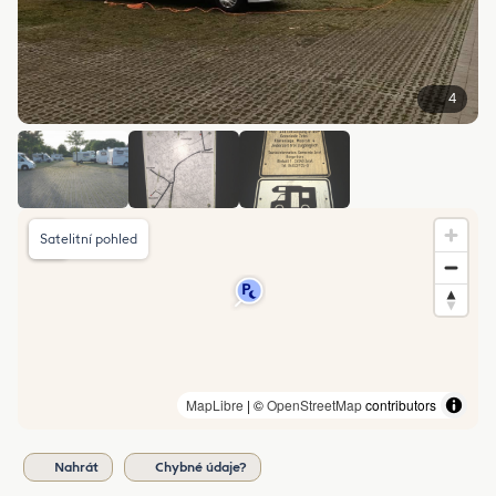
4
Satelitní pohled
MapLibre
| ©
OpenStreetMap
contributors
Nahrát
Chybné údaje?