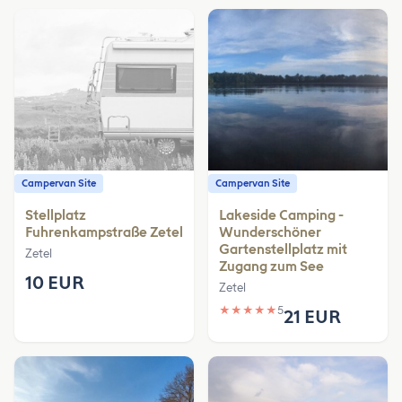
Campervan Site
Campervan Site
Stellplatz
Lakeside Camping -
Fuhrenkampstraße Zetel
Wunderschöner
Gartenstellplatz mit
Zetel
Zugang zum See
10 EUR
Zetel
★
★
★
★
★
5
21 EUR