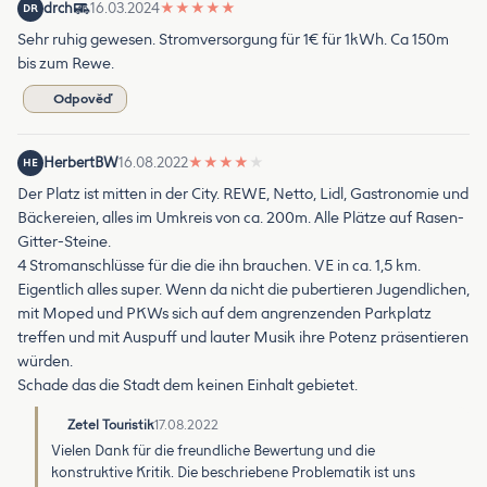
drch
16.03.2024
★
★
★
★
★
DR
Sehr ruhig gewesen. Stromversorgung für 1€ für 1kWh. Ca 150m
bis zum Rewe.
Odpověď
HerbertBW
16.08.2022
★
★
★
★
★
HE
Der Platz ist mitten in der City. REWE, Netto, Lidl, Gastronomie und
Bäckereien, alles im Umkreis von ca. 200m. Alle Plätze auf Rasen-
Gitter-Steine.
4 Stromanschlüsse für die die ihn brauchen. VE in ca. 1,5 km.
Eigentlich alles super. Wenn da nicht die pubertieren Jugendlichen,
mit Moped und PKWs sich auf dem angrenzenden Parkplatz
treffen und mit Auspuff und lauter Musik ihre Potenz präsentieren
würden.
Schade das die Stadt dem keinen Einhalt gebietet.
Zetel Touristik
17.08.2022
Vielen Dank für die freundliche Bewertung und die
konstruktive Kritik. Die beschriebene Problematik ist uns