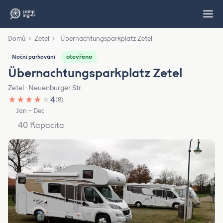
Domů
›
Zetel
›
Übernachtungsparkplatz Zetel
otevřeno
Noční parkování
Übernachtungsparkplatz Zetel
Zetel · Neuenburger Str.
★
★
★
★
★
4
(8)
Jan – Dec
40 Kapacita