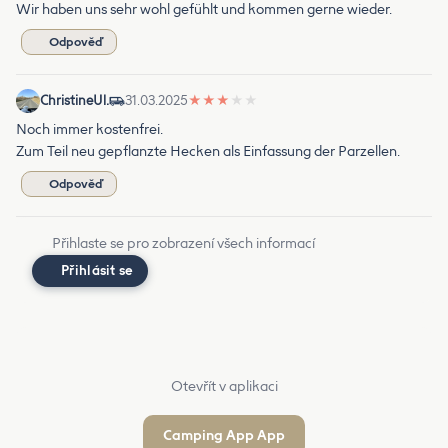
Wir haben uns sehr wohl gefühlt und kommen gerne wieder.
Odpověď
ChristineUl.
31.03.2025
★
★
★
★
★
Noch immer kostenfrei.
Zum Teil neu gepflanzte Hecken als Einfassung der Parzellen.
Odpověď
Přihlaste se pro zobrazení všech informací
Přihlásit se
Otevřít v aplikaci
Camping App App