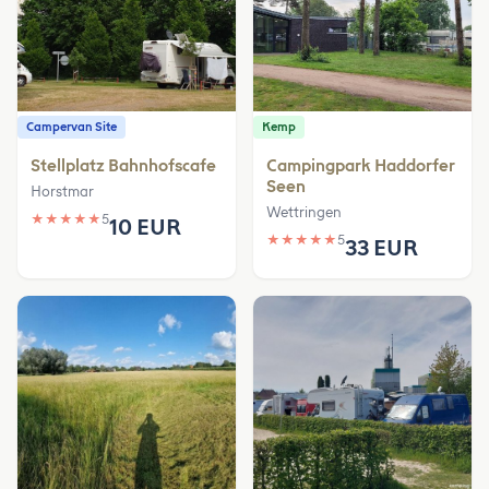
Campervan Site
Kemp
Stellplatz Bahnhofscafe
Campingpark Haddorfer
Seen
Horstmar
Wettringen
★
★
★
★
★
5
10 EUR
★
★
★
★
★
5
33 EUR