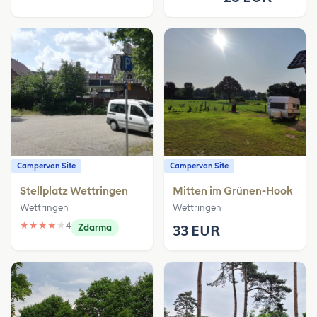
Campervan Site
Campervan Site
Stellplatz Wettringen
Mitten im Grünen-Hook
Wettringen
Wettringen
★
★
★
★
★
4
Zdarma
33 EUR