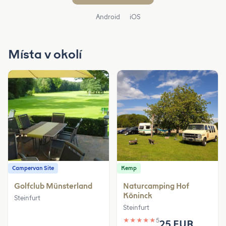
Android
iOS
Místa v okolí
Campervan Site
Kemp
Golfclub Münsterland
Naturcamping Hof
Köninck
Steinfurt
Steinfurt
★
★
★
★
★
5
25 EUR