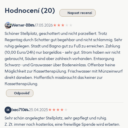
Hodnocení (20)
Napsat recenzi
Werner-BB
17.05.2026
★
★
★
★
★
Schöner Stellplatz, geschottert und nicht parzelliert. Trotz
Regentag durch Schotter gut begehbar und nicht schlammig. Sehr
ruhig gelegen. Stadt und Bagno gut zu Fuß zu erreichen. Zahlung
(10,00 Euro/24h) nur bargeldlos - sehr gut. Strom haben wir nicht
gebraucht, Säulen sind aber zahlreich vorhanden. Entsorgung
Schwarz- und Grauwasser über Bodeneinlass. Offenbar keine
Möglichkeit zur Kassettenspülung. Frischwasser mit Münzeinwurf
direkt daneben. Hoffentlich missbraucht das keiner zur
Kassettenspülung.
Odpověď
Ixeo710
25.04.2025
★
★
★
★
★
IX
Sehr schön angelegter Stellplatz, sehr gepflegt und ruhig.
Z. Zt. immer noch kostenlos, eine freiwillige Spende wird erbeten.