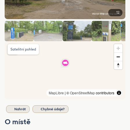
12
Satelitní pohled
MapLibre
| ©
OpenStreetMap
contributors
Nahrát
Chybné údaje?
O místě