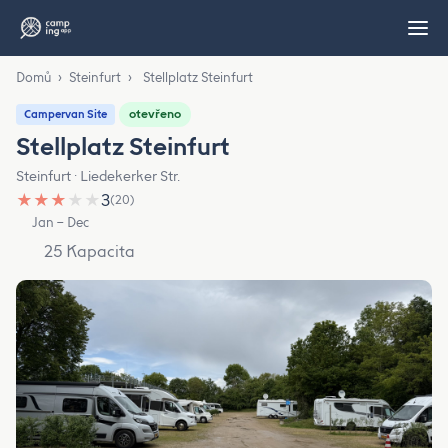
Domů
›
Steinfurt
›
Stellplatz Steinfurt
otevřeno
Campervan Site
Stellplatz Steinfurt
Steinfurt · Liedekerker Str.
★
★
★
★
★
3
(20)
Jan – Dec
25 Kapacita