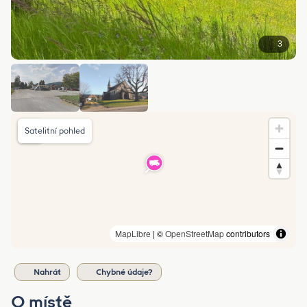
3
Satelitní pohled
MapLibre
| ©
OpenStreetMap
contributors
Nahrát
Chybné údaje?
O místě