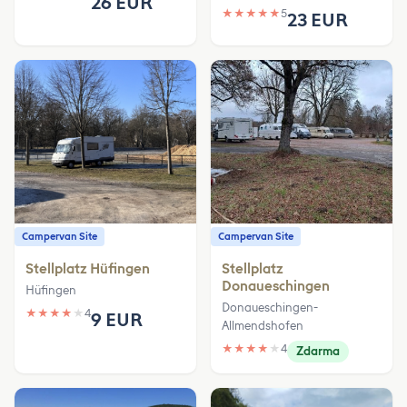
26 EUR
★
★
★
★
★
5
23 EUR
Campervan Site
Campervan Site
Stellplatz Hüfingen
Stellplatz
Donaueschingen
Hüfingen
Donaueschingen-
★
★
★
★
★
4
9 EUR
Allmendshofen
★
★
★
★
★
4
Zdarma