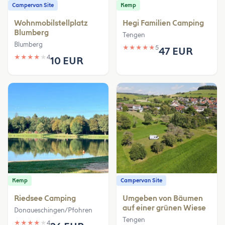
Campervan Site
Kemp
Wohnmobilstellplatz
Hegi Familien Camping
Blumberg
Tengen
Blumberg
★
★
★
★
★
5
47 EUR
★
★
★
★
★
4
10 EUR
Kemp
Campervan Site
Riedsee Camping
Umgeben von Bäumen
auf einer grünen Wiese
Donaueschingen/Pfohren
Tengen
★
★
★
★
★
4