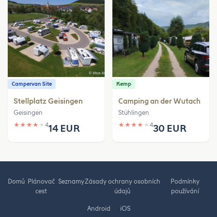
Campervan Site
Kemp
Stellplatz Geisingen
Camping an der Wutach
Geisingen
Stühlingen
★
★
★
★
★
4
★
★
★
★
★
4
14 EUR
30 EUR
Domů
Plánovač
Seznamy
Zásady ochrany osobních
Podmínky
cest
údajů
používání
Android
iOS