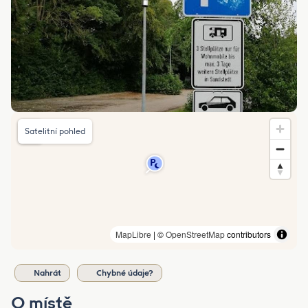
Satelitní pohled
MapLibre
| ©
OpenStreetMap
contributors
Nahrát
Chybné údaje?
O místě