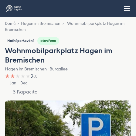
Domů
›
Hagen im Bremischen
›
Wohnmobilparkplatz Hagen im
Bremischen
otevřeno
Noční parkování
Wohnmobilparkplatz Hagen im
Bremischen
Hagen im Bremischen · Burgallee
★
★
★
★
★
2
(1)
Jan – Dec
3 Kapacita