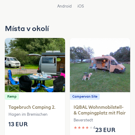
Android
iOS
Místa v okolí
Kemp
Campervan Site
Tagebruch Camping 2.
IQBAL Wohnmobilstell-
& Campingplatz mit Flair
Hagen im Bremischen
Beverstedt
13 EUR
★
★
★
★
★
4
23 EUR