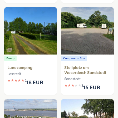
Kemp
Campervan Site
Lunecamping
Stellplatz am
Weserdeich Sandstedt
Loxstedt
Sandstedt
★
★
★
★
★
5
18 EUR
★
★
★
★
★
3
15 EUR