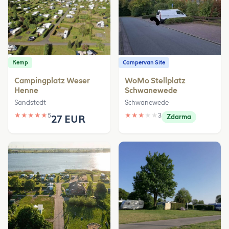
Kemp
Campervan Site
Campingplatz Weser
WoMo Stellplatz
Henne
Schwanewede
Sandstedt
Schwanewede
★
★
★
★
★
5
★
★
★
★
★
3
27 EUR
Zdarma