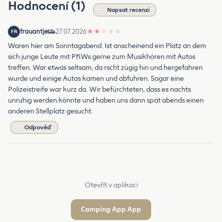
Hodnocení (1)
Napsat recenzi
frauantje
27.07.2026
★
★
★
★
★
FR
Waren hier am Sonntagabend. Ist anscheinend ein Platz an dem
sich junge Leute mit PKWs gerne zum Musikhören mit Autos
treffen. War etwas seltsam, da rscht zügig hin und hergefahren
wurde und einige Autos kamen und abfuhren. Sogar eine
Polizeistreife war kurz da. Wir befürchteten, dass es nachts
unruhig werden könnte und haben uns dann spät abends einen
anderen Stellplatz gesucht.
Odpověď
Otevřít v aplikaci
Camping App App