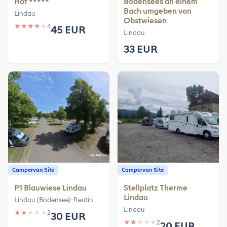
Hof *****
Bodensees an einem
Bach umgeben von
Lindau
Obstwiesen
★
★
★
★
★
4
45 EUR
Lindau
33 EUR
Campervan Site
Campervan Site
P1 Blauwiese Lindau
Stellplatz Therme
Lindau
Lindau (Bodensee)-Reutin
Lindau
★
★
★
★
★
2
30 EUR
★
★
★
★
★
2
20 EUR