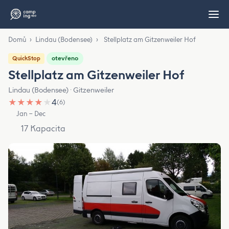
Domů
›
Lindau (Bodensee)
›
Stellplatz am Gitzenweiler Hof
otevřeno
QuickStop
Stellplatz am Gitzenweiler Hof
Lindau (Bodensee) · Gitzenweiler
★
★
★
★
★
4
(6)
Jan – Dec
17 Kapacita