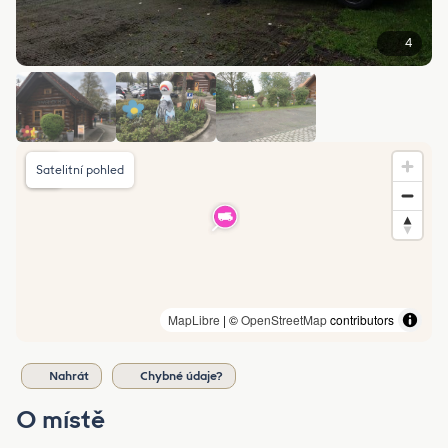
4
Satelitní pohled
MapLibre
| ©
OpenStreetMap
contributors
Nahrát
Chybné údaje?
O místě