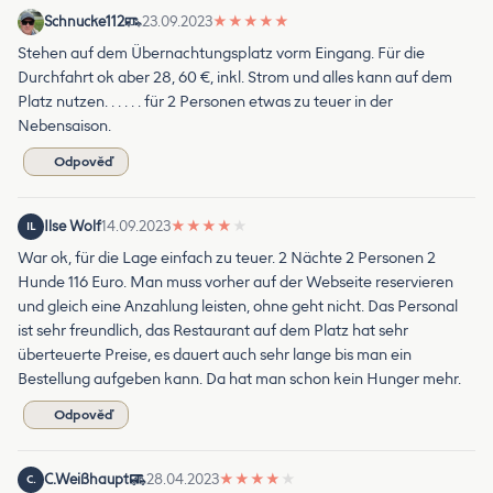
Schnucke112
23.09.2023
★
★
★
★
★
Stehen auf dem Übernachtungsplatz vorm Eingang. Für die
Durchfahrt ok aber 28, 60 €, inkl. Strom und alles kann auf dem
Platz nutzen. . . . . . für 2 Personen etwas zu teuer in der
Nebensaison.
Odpověď
Ilse Wolf
14.09.2023
★
★
★
★
★
IL
War ok, für die Lage einfach zu teuer. 2 Nächte 2 Personen 2
Hunde 116 Euro. Man muss vorher auf der Webseite reservieren
und gleich eine Anzahlung leisten, ohne geht nicht. Das Personal
ist sehr freundlich, das Restaurant auf dem Platz hat sehr
überteuerte Preise, es dauert auch sehr lange bis man ein
Bestellung aufgeben kann. Da hat man schon kein Hunger mehr.
Odpověď
C.Weißhaupt
28.04.2023
★
★
★
★
★
C.