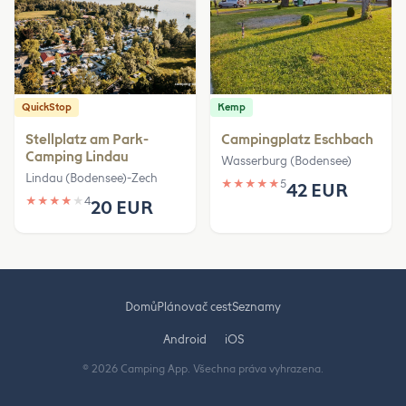
QuickStop
Kemp
Stellplatz am Park-
Campingplatz Eschbach
Camping Lindau
Wasserburg (Bodensee)
Lindau (Bodensee)-Zech
★
★
★
★
★
5
42 EUR
★
★
★
★
★
4
20 EUR
Domů
Plánovač cest
Seznamy
Android
iOS
© 2026 Camping App. Všechna práva vyhrazena.