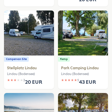
Campervan Site
Kemp
Stellplatz Lindau
Park Camping Lindau
Lindau (Bodensee)
Lindau (Bodensee)
★
★
★
★
★
3
★
★
★
★
★
5
20 EUR
43 EUR