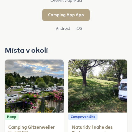
Otevřít v aplikaci
Camping App App
Android
iOS
Místa v okolí
Kemp
Campervan Site
Camping Gitzenweiler
Naturidyll nahe des