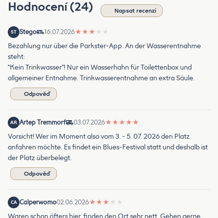
Hodnocení (24)
Napsat recenzi
Stego
16.07.2026
★
★
★
★
★
ST
Bezahlung nur über die Parkster-App. An der Wasserentnahme
steht:
"Kein Trinkwasser"! Nur ein Wasserhahn für Toilettenbox und
allgemeiner Entnahme. Trinkwasserentnahme an extra Säule.
Odpověď
Artep Tremmorf
03.07.2026
★
★
★
★
★
AR
Vorsicht! Wer im Moment also vom 3. - 5. 07. 2026 den Platz
anfahren möchte. Es findet ein Blues-Festival statt und deshalb ist
der Platz überbelegt.
Odpověď
Calperwomo
02.06.2026
★
★
★
★
★
CA
Waren schon öfters hier, finden den Ort sehr nett. Gehen gerne