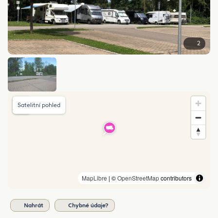
2
Satelitní pohled
MapLibre
| ©
OpenStreetMap
contributors
Nahrát
Chybné údaje?