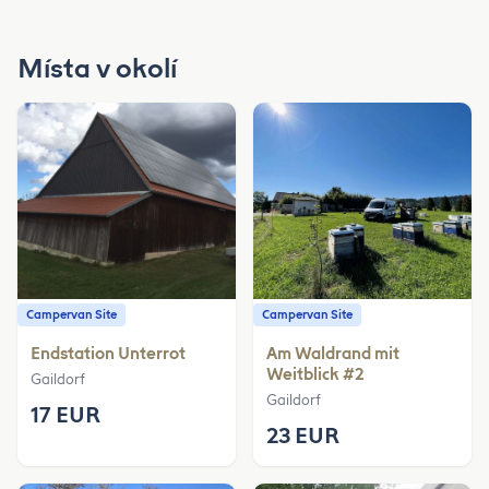
Místa v okolí
Campervan Site
Campervan Site
Endstation Unterrot
Am Waldrand mit
Weitblick #2
Gaildorf
Gaildorf
17 EUR
23 EUR