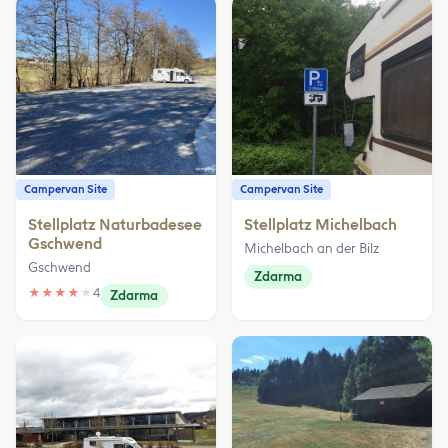
Campervan Site
Campervan Site
Stellplatz Naturbadesee
Stellplatz Michelbach
Gschwend
Michelbach an der Bilz
Gschwend
Zdarma
★
★
★
★
★
4
Zdarma