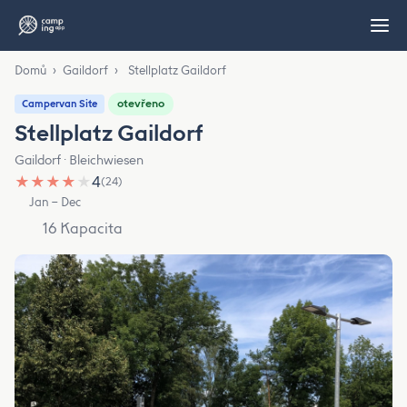
Domů
›
Gaildorf
›
Stellplatz Gaildorf
otevřeno
Campervan Site
Stellplatz Gaildorf
Gaildorf · Bleichwiesen
★
★
★
★
★
4
(24)
Jan – Dec
16 Kapacita