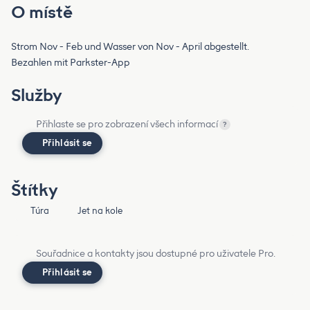
O místě
Strom Nov - Feb und Wasser von Nov - April abgestellt.
Bezahlen mit Parkster-App
Služby
Přihlaste se pro zobrazení všech informací
?
Přihlásit se
Štítky
Túra
Jet na kole
Souřadnice a kontakty jsou dostupné pro uživatele Pro.
Přihlásit se