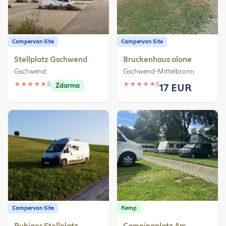
Campervan Site
Campervan Site
Stellplatz Gschwend
Bruckenhaus alone
Gschwend
Gschwend-Mittelbronn
★
★
★
★
★
5
★
★
★
★
★
5
Zdarma
17 EUR
Campervan Site
Kemp
Ruhiger Stellplatz
Campingplatz Am