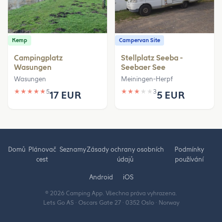
Kemp
Campervan Site
Campingplatz
Stellplatz Seeba -
Wasungen
Seebaer See
Wasungen
Meiningen-Herpf
★
★
★
★
★
5
★
★
★
★
★
3
17 EUR
5 EUR
Domů
Plánovač
Seznamy
Zásady ochrany osobních
Podmínky
cest
údajů
používání
Android
iOS
© 2026 Camping App. Všechna práva vyhrazena.
Lets Go AS · Oscars Gate 27 · 0352 Oslo · Norway