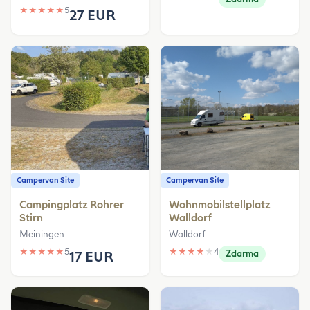
★
★
★
★
★
5
27 EUR
Campervan Site
Campervan Site
Campingplatz Rohrer
Wohnmobilstellplatz
Stirn
Walldorf
Meiningen
Walldorf
★
★
★
★
★
5
★
★
★
★
★
4
17 EUR
Zdarma