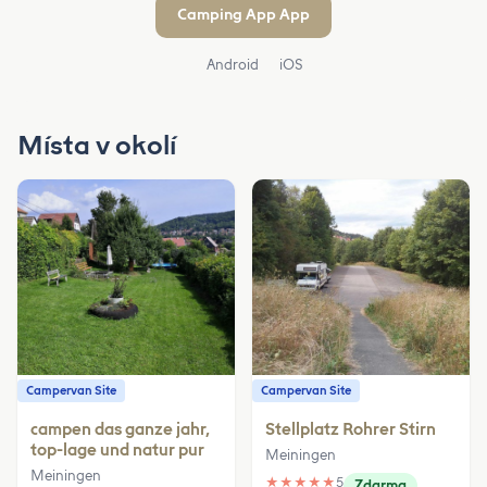
Camping App App
Android
iOS
Místa v okolí
Campervan Site
Campervan Site
campen das ganze jahr,
Stellplatz Rohrer Stirn
top-lage und natur pur
Meiningen
Meiningen
★
★
★
★
★
5
Zdarma