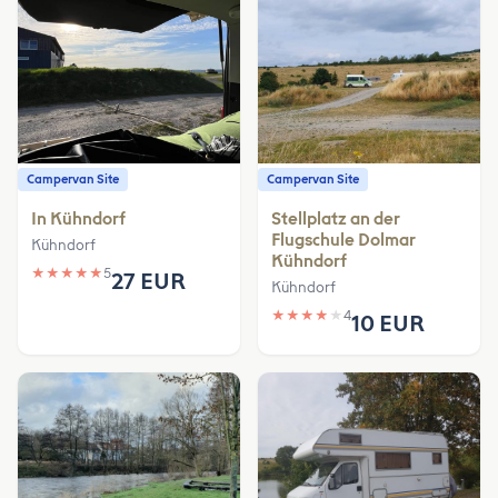
Campervan Site
Campervan Site
In Kühndorf
Stellplatz an der
Flugschule Dolmar
Kühndorf
Kühndorf
★
★
★
★
★
5
27 EUR
Kühndorf
★
★
★
★
★
4
10 EUR