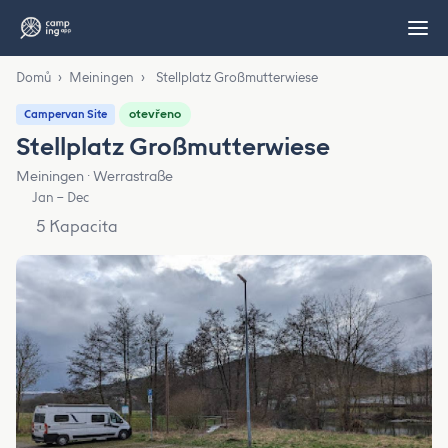
Domů
›
Meiningen
›
Stellplatz Großmutterwiese
otevřeno
Campervan Site
Stellplatz Großmutterwiese
Meiningen · Werrastraße
Jan – Dec
5 Kapacita