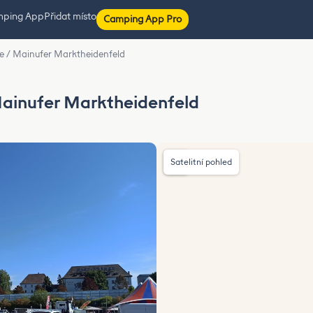
mping App
Přidat místo
Camping App Pro
se / Mainufer Marktheidenfeld
Mainufer Marktheidenfeld
Satelitní pohled