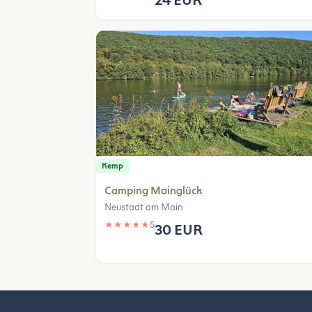
24 EUR
Kemp
Camping Mainglück
Neustadt am Main
★
★
★
★
★
5
30 EUR