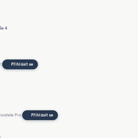
ße 4
Přihlásit se
?
ivatele Pro.
Přihlásit se