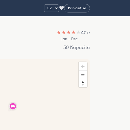
♥
Přihlásit se
★
★
★
★
★
4
(19)
Jan – Dec
50 Kapacita