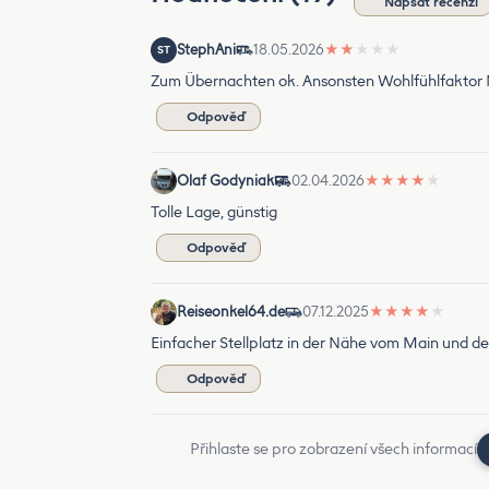
Napsat recenzi
StephAni
18.05.2026
★
★
★
★
★
ST
Zum Übernachten ok. Ansonsten Wohlfühlfaktor N
Odpověď
Olaf Godyniak
02.04.2026
★
★
★
★
★
Tolle Lage, günstig
Odpověď
Reiseonkel64.de
07.12.2025
★
★
★
★
★
Einfacher Stellplatz in der Nähe vom Main und de
Odpověď
Přihlaste se pro zobrazení všech informací