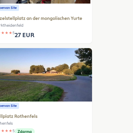
ervan Site
zelstellplatz an der mongolischen Yurte
ktheidenfeld
★
★
★
★
5
27 EUR
ervan Site
llplatz Rothenfels
henfels
★
★
★
★
5
Zdarma