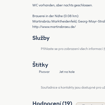
WC vorhanden, aber nachts geschlossen.
Brauerei in der Nähe (0.08 km):
Martinsbräu Marktheidenfeld, Georg-Mayr-Stra
http://www.martinsbraeu.de/
Služby
Přihlaste se pro zobrazení všech informací
Štítky
Pivovar
Jet na kole
Souřadnice a kontakty jsou dostupné pro už
Hodnocení (19)