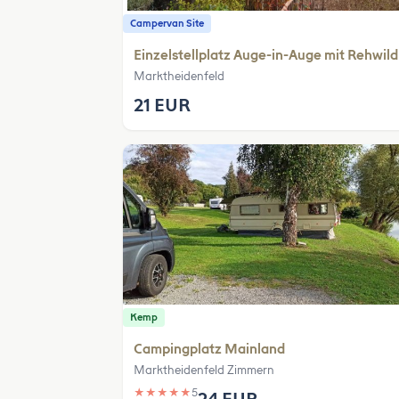
Campervan Site
Einzelstellplatz Auge-in-Auge mit Rehwild
Marktheidenfeld
21 EUR
Kemp
Campingplatz Mainland
Marktheidenfeld Zimmern
★
★
★
★
★
5