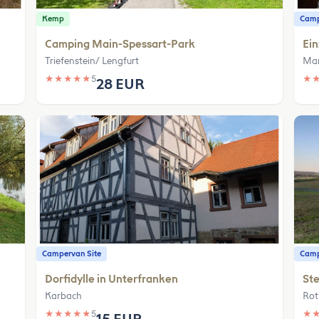
Kemp
Camp
Camping Main-Spessart-Park
Ein
Triefenstein/ Lengfurt
Mar
★
★
★
★
★
5
★
28 EUR
Campervan Site
Camp
Dorfidylle in Unterfranken
Ste
Karbach
Rot
★
★
★
★
★
5
★