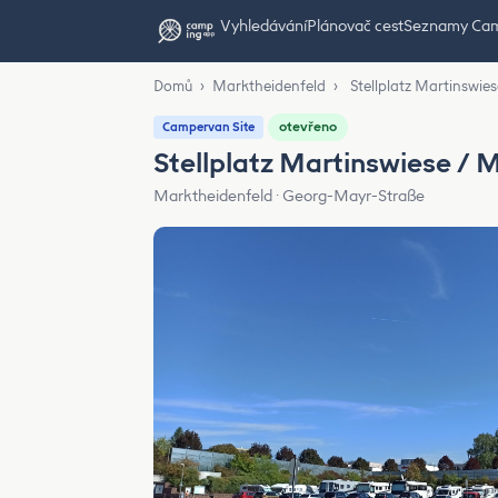
Vyhledávání
Plánovač cest
Seznamy Ca
Domů
›
Marktheidenfeld
›
Stellplatz Martinswie
otevřeno
Campervan Site
Stellplatz Martinswiese / 
Marktheidenfeld · Georg-Mayr-Straße