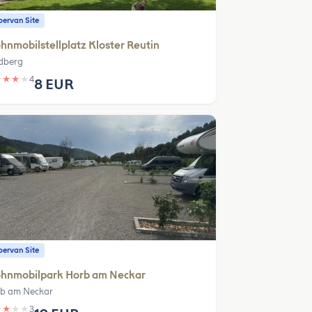
ervan Site
nmobilstellplatz Kloster Reutin
dberg
★
★
★
★
4
8 EUR
ervan Site
hnmobilpark Horb am Neckar
b am Neckar
★
★
★
★
3