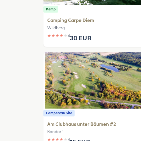
Kemp
Camping Carpe Diem
Wildberg
★
★
★
★
★
4
30 EUR
Campervan Site
Am Clubhaus unter Bäumen #2
Bondorf
★
★
★
★
★
4