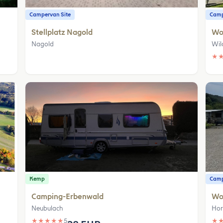
Campervan Site
Camp
Stellplatz Nagold
Woh
Nagold
Wil
★
Kemp
Camp
Camping-Erbenwald
Wo
Neubulach
Hor
★
★
★
★
★
5
★