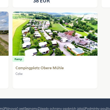
38 EUR
Kemp
Campingplatz Obere Mühle
Calw
mů
Plánovač cest
Seznamy
Zásady ochrany osobních údajů
Podmínky použív