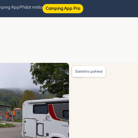
mping App
Přidat místo
Camping App Pro
Satelitní pohled