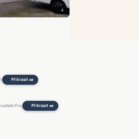
4
Přihlásit se
?
ivatele Pro.
Přihlásit se