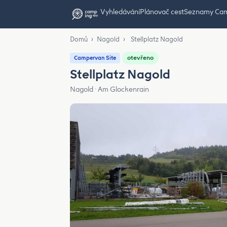
Vyhledávání
Plánovač cest
Seznamy Ca
Domů
›
Nagold
›
Stellplatz Nagold
otevřeno
Campervan Site
Stellplatz Nagold
Nagold · Am Glockenrain