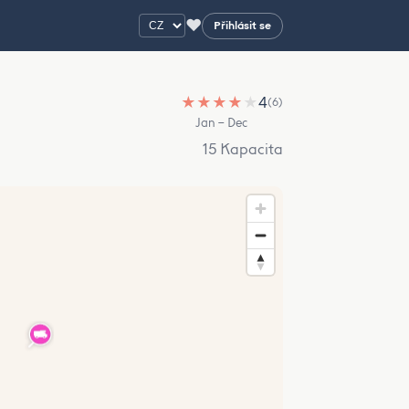
♥
Přihlásit se
★
★
★
★
★
4
(6)
Jan – Dec
15 Kapacita