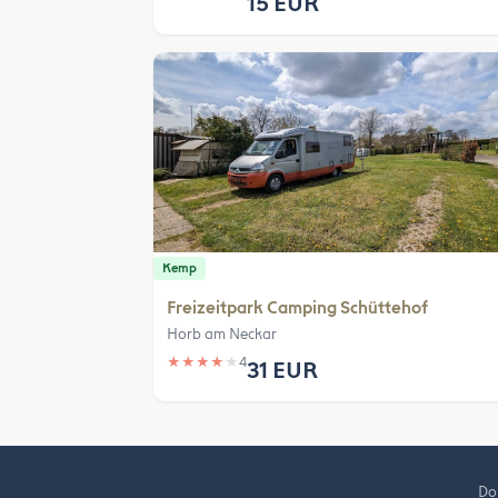
15 EUR
Kemp
Freizeitpark Camping Schüttehof
Horb am Neckar
★
★
★
★
★
4
31 EUR
Do