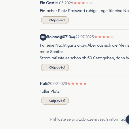
Ein Gast
16.05.2026
★
★
★
★
★
Einfacher Platz Preiswert ruhige Lage für eine Na
Odpověď
Roland@0710
22.07.2025
★
★
★
★
★
RO
Für eine Nacht ganz okay. Aber das sich die Kleins
mehr Sanitär.
Strom müsste es schon ab 50 Cent geben, dann ha
Odpověď
HaBi
20.09.2023
★
★
★
★
★
Toller Platz
Odpověď
Přihlaste se pro zobrazení všech informací