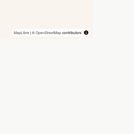
MapLibre
| ©
OpenStreetMap
contributors