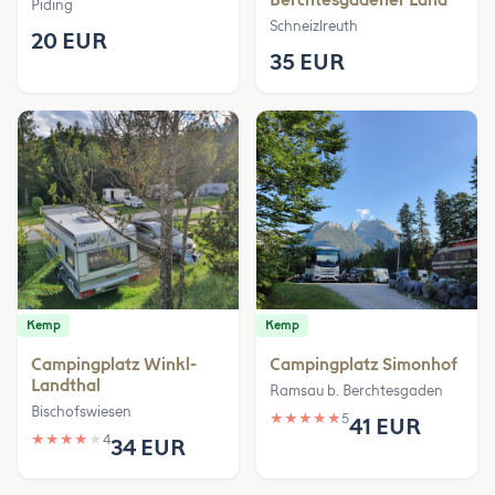
Berchtesgadener Land
Piding
Schneizlreuth
20 EUR
35 EUR
Kemp
Kemp
Campingplatz Winkl-
Campingplatz Simonhof
Landthal
Ramsau b. Berchtesgaden
Bischofswiesen
★
★
★
★
★
5
41 EUR
★
★
★
★
★
4
34 EUR