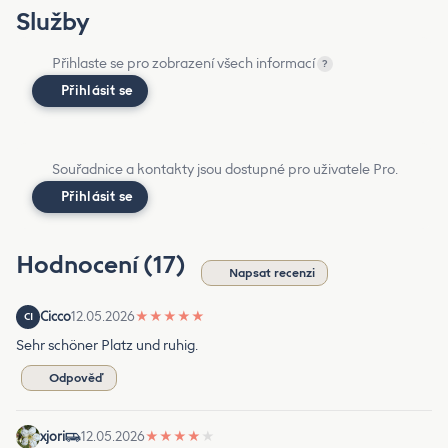
Služby
Přihlaste se pro zobrazení všech informací
?
Přihlásit se
Souřadnice a kontakty jsou dostupné pro uživatele Pro.
Přihlásit se
Hodnocení (17)
Napsat recenzi
Cicco
12.05.2026
★
★
★
★
★
CI
Sehr schöner Platz und ruhig.
Odpověď
xjori
12.05.2026
★
★
★
★
★