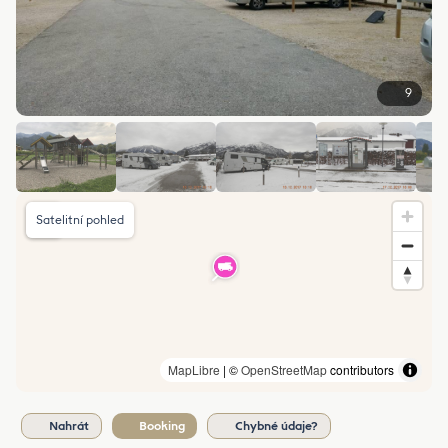
9
Satelitní pohled
MapLibre
| ©
OpenStreetMap
contributors
Nahrát
Booking
Chybné údaje?