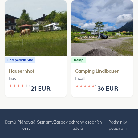
Campervan Site
Kemp
Hausernhof
Camping Lindlbauer
Inzell
Inzell
★
★
★
★
★
4
★
★
★
★
★
5
21 EUR
36 EUR
Domů
Plánovač
Seznamy
Zásady ochrany osobních
Podmínky
cest
údajů
používání