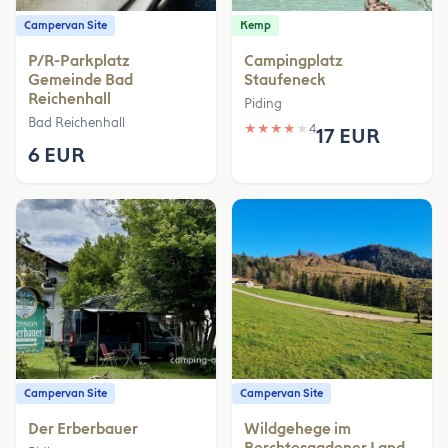
Campervan Site
Kemp
P/R-Parkplatz
Campingplatz
Gemeinde Bad
Staufeneck
Reichenhall
Piding
Bad Reichenhall
★
★
★
★
★
4
17 EUR
6 EUR
Campervan Site
Campervan Site
Der Erberbauer
Wildgehege im