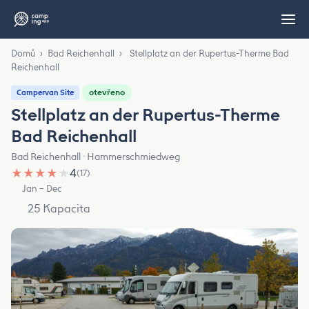
Domů
›
Bad Reichenhall
›
Stellplatz an der Rupertus-Therme Bad
Reichenhall
otevřeno
Campervan Site
Stellplatz an der Rupertus-Therme
Bad Reichenhall
Bad Reichenhall · Hammerschmiedweg
★
★
★
★
★
4
(17)
Jan – Dec
25 Kapacita