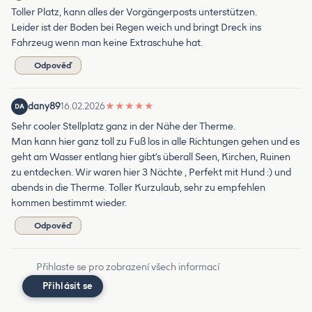
Toller Platz, kann alles der Vorgängerposts unterstützen.
Leider ist der Boden bei Regen weich und bringt Dreck ins
Fahrzeug wenn man keine Extraschuhe hat.
Odpověď
dany89
16.02.2026
★
★
★
★
★
DA
Sehr cooler Stellplatz ganz in der Nähe der Therme.
Man kann hier ganz toll zu Fuß los in alle Richtungen gehen und es
geht am Wasser entlang hier gibt’s überall Seen, Kirchen, Ruinen
zu entdecken. Wir waren hier 3 Nächte , Perfekt mit Hund :) und
abends in die Therme. Toller Kurzulaub, sehr zu empfehlen
kommen bestimmt wieder.
Odpověď
Přihlaste se pro zobrazení všech informací
Přihlásit se