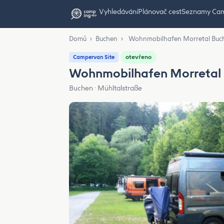
Vyhledávání
Plánovač cest
Seznamy Ca
Domů
›
Buchen
›
Wohnmobilhafen Morretal Buc
otevřeno
Campervan Site
Wohnmobilhafen Morretal
Buchen · Mühltalstraße