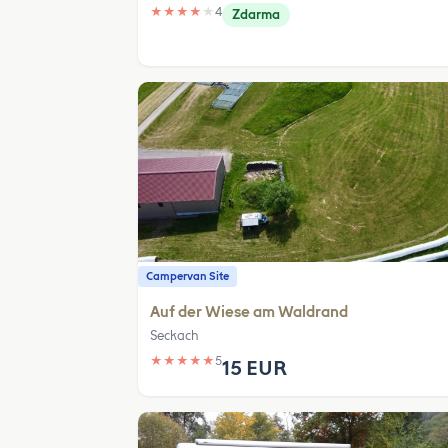
★
★
★
★
★
4
Zdarma
Campervan Site
Auf der Wiese am Waldrand
Seckach
★
★
★
★
★
5
15 EUR