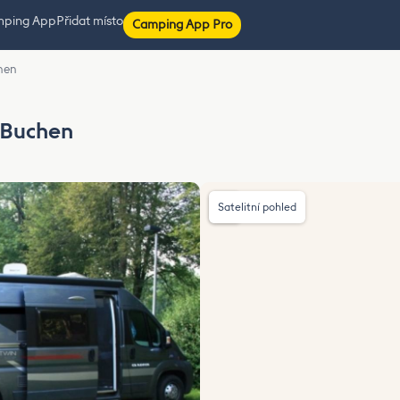
mping App
Přidat místo
Camping App Pro
hen
 Buchen
Satelitní pohled