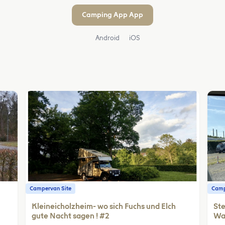
Camping App App
Android
iOS
Campervan Site
Camp
Kleineicholzheim- wo sich Fuchs und Elch
Ste
gute Nacht sagen ! #2
Wa