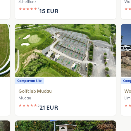
Schefflenz
Wal
★
★
★
★
★
5
★
15 EUR
Campervan Site
Camp
Golfclub Mudau
Woh
Mudau
Lim
★
★
★
★
★
5
★
21 EUR