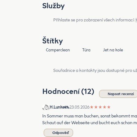
Služby
Přihlaste se pro zobrazení všech informací
Štítky
Camperclean
Túra
Jet na kole
Souřadnice a kontakty jsou dostupné pro už
Hodnocení (12)
Napsat recenzi
H.Lunke
23.05.2026
★
★
★
★
★
In Sommer muss man buchen, sonst bekommt man 
Schaut auf der Webseite und bucht euch schon mal
Odpověď