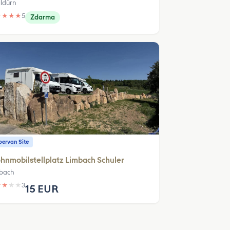
ldürn
★
★
★
★
5
Zdarma
ervan Site
nmobilstellplatz Limbach Schuler
bach
★
★
★
★
3
15 EUR