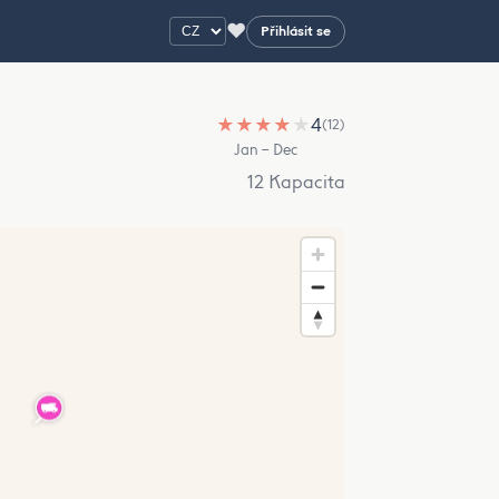
♥
Přihlásit se
★
★
★
★
★
4
(12)
Jan – Dec
12 Kapacita