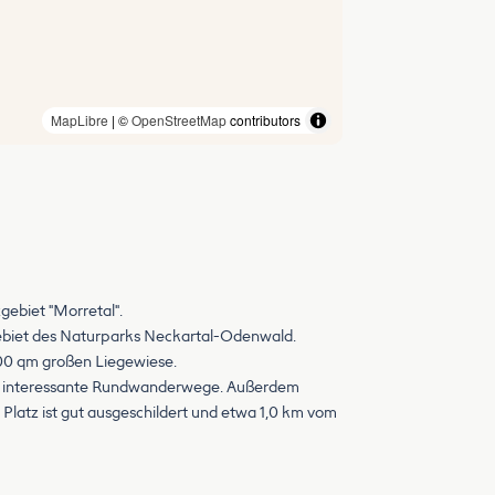
MapLibre
| ©
OpenStreetMap
contributors
gebiet "Morretal".
Gebiet des Naturparks Neckartal-Odenwald.
000 qm großen Liegewiese.
rten interessante Rundwanderwege. Außerdem
atz ist gut ausgeschildert und etwa 1,0 km vom