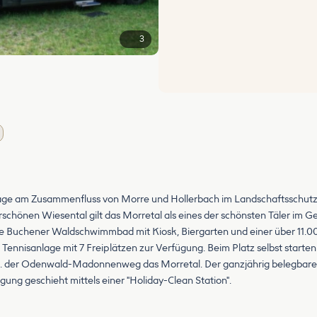
3
r Lage am Zusammenfluss von Morre und Hollerbach im Landschaftsschutz
chönen Wiesental gilt das Morretal als eines der schönsten Täler im 
zte Buchener Waldschwimmbad mit Kiosk, Biergarten und einer über 11.
e Tennisanlage mit 7 Freiplätzen zur Verfügung. Beim Platz selbst sta
 der Odenwald-Madonnenweg das Morretal. Der ganzjährig belegbare Pl
ung geschieht mittels einer "Holiday-Clean Station".