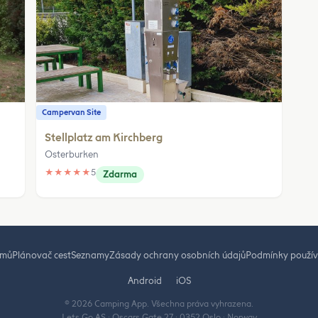
Campervan Site
Stellplatz am Kirchberg
Osterburken
★
★
★
★
★
5
Zdarma
mů
Plánovač cest
Seznamy
Zásady ochrany osobních údajů
Podmínky použív
Android
iOS
© 2026 Camping App. Všechna práva vyhrazena.
Lets Go AS · Oscars Gate 27 · 0352 Oslo · Norway