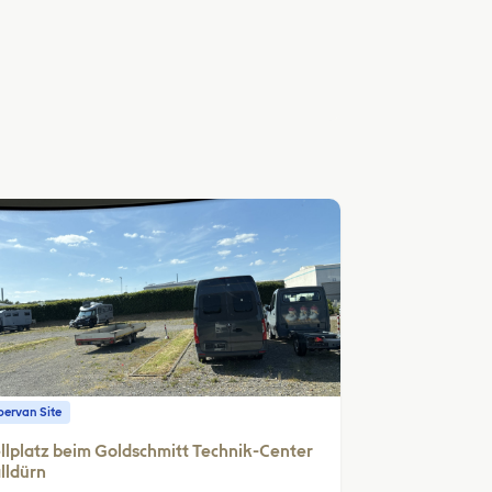
ervan Site
llplatz beim Goldschmitt Technik-Center
lldürn