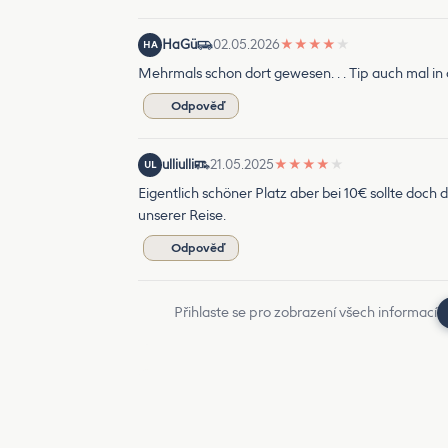
HaGü
02.05.2026
★
★
★
★
★
HA
Mehrmals schon dort gewesen. . . Tip auch mal in 
Odpověď
ulliulli
21.05.2025
★
★
★
★
★
UL
Eigentlich schöner Platz aber bei 10€ sollte doch
unserer Reise.
Odpověď
Přihlaste se pro zobrazení všech informací