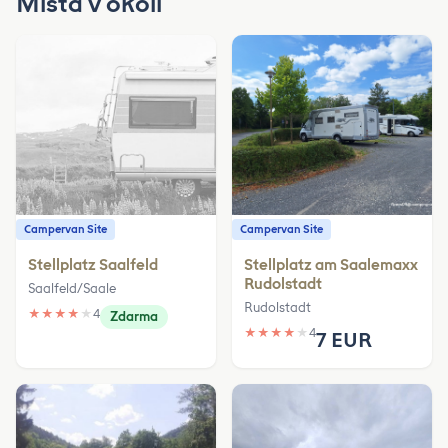
Místa v okolí
Campervan Site
Campervan Site
Stellplatz Saalfeld
Stellplatz am Saalemaxx
Rudolstadt
Saalfeld/Saale
Rudolstadt
★
★
★
★
★
4
Zdarma
★
★
★
★
★
4
7 EUR