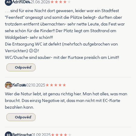
AdriKlD
21.06.2026
★
★
★
★
★
AD
. . . sind für eine Nacht dort gewesen, leider war ein Stadtfest
"Feenfest" angesagt und somit die Plätze belegt- durften aber
trotzdem entfernt übernachten- sehr nette Leute, das Fest war
sehe schön für die Kinder!! Der Platz liegt am Stadtrand am
Waldgebiet- sehr schön!!!
Die Entsorgung WC ist defekt (mehrfach aufgebrochen von
Verrückten) 😕😕!
WC/Dusche sind sauber- mit der Kurtaxe preislich am Limit!!
Odpověď
KeTa
02.10.2025
★
★
★
★
★
Wer die Natur liebt, ist genau richtig hier. Man hat alles, was man
braucht. Das einzig Negative ist, dass man nicht mit EC-Karte
bezahlen kann.
Odpověď
Bettinsche
01.09.2025
★
★
★
★
★
BE