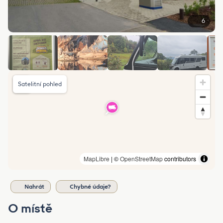
6
Satelitní pohled
MapLibre
| ©
OpenStreetMap
contributors
Nahrát
Chybné údaje?
O místě