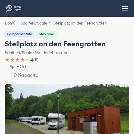
Domů
›
Saalfeld/Saale
›
Stellplatz an den Feengrotten
otevřeno
Campervan Site
Stellplatz an den Feengrotten
Saalfeld/Saale · Walderlebnispfad
★
★
★
★
★
4
(11)
Apr – Oct
10 Kapacita