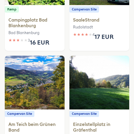
Kemp
Campervan Site
Campingplatz Bad
SaaleStrand
Blankenburg
Rudolstadt
Bad Blankenburg
★
★
★
★
★
4
17 EUR
★
★
★
★
★
3
16 EUR
Campervan Site
Campervan Site
Am Teich beim Grünen
Einzelstellplatz in
Band
Gräfenthal