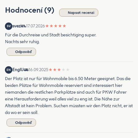
Hodnocení (9)
Napsat recenzi
svezi
17.07.2026
★
★
★
★
★
SV
Für die Durchreise und Stadt besichtiging super.
Nachts sehr ruhig.
Odpověď
EnglU
16.09.2025
★
★
★
★
★
EN
Der Platz ist nur für Wohnmobile bis 6.50 Meter geeignet. Das die
beiden Plätze für Wohnmobile reserviert sind interessiert hier
niemanden die restlichen Parkplätze sind auch für PKW Fahrer
eine Herausforderung weil alles viel zu eng ist. Die Nähe zur
Altstadt ist kein Problem. Suchen müssten wir den Platz nicht, er ist
da wo er sein soll.
Odpověď