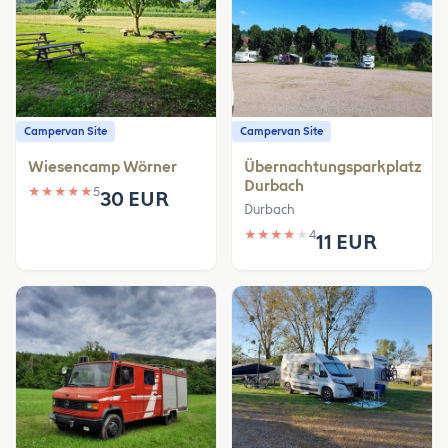
Campervan Site
Campervan Site
Wiesencamp Wörner
Übernachtungsparkplatz
Durbach
★
★
★
★
★
5
30 EUR
Durbach
★
★
★
★
★
4
11 EUR