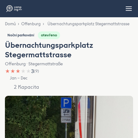
Domů
›
Offenburg
›
Übernachtungsparkplatz Stegermattstrasse
otevřeno
Noční parkování
Übernachtungsparkplatz
Stegermattstrasse
Offenburg · Stegermattstraße
★
★
★
★
★
3
(9)
Jan – Dec
2 Kapacita