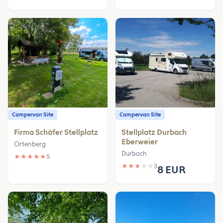
Campervan Site
Campervan Site
Firma Schäfer Stellplatz
Stellplatz Durbach
Eberweier
Ortenberg
Durbach
★
★
★
★
★
5
★
★
★
★
★
3
8 EUR