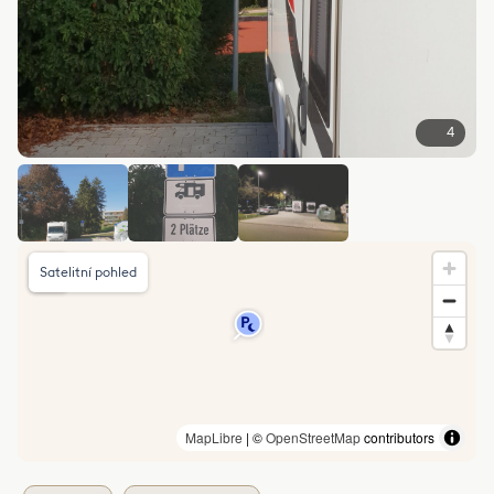
4
Satelitní pohled
MapLibre
| ©
OpenStreetMap
contributors