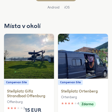
Android
iOS
Místa v okolí
Campervan Site
Campervan Site
Stellplatz Gifiz
Stellplatz Ortenberg
Strandbad Offenburg
Ortenberg
Offenburg
★
★
★
★
★
4
Zdarma
★
★
★
★
★
3
15 EUR