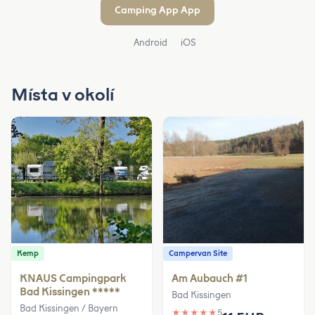
Camping App App
Android
iOS
Místa v okolí
Kemp
Campervan Site
KNAUS Campingpark
Am Aubauch #1
Bad Kissingen *****
Bad Kissingen
Bad Kissingen / Bayern
★
★
★
★
★
5