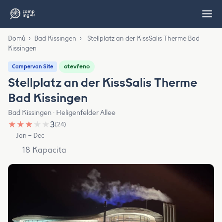
Domů
›
Bad Kissingen
›
Stellplatz an der KissSalis Therme Bad
Kissingen
otevřeno
Campervan Site
Stellplatz an der KissSalis Therme
Bad Kissingen
Bad Kissingen · Heligenfelder Allee
★
★
★
★
★
3
(24)
Jan – Dec
18 Kapacita