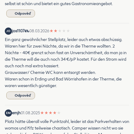
selbst ist schön und bietet ein gutes Gastronomieangebot.
Odpověď
jos1107
08.03.2026
★
★
★
★
★
JO
Ein ganz gewöhnlicher Stellplatz, leider auch etwas abschüssig.
Waren hier für zwei Nächte, da wir in die Therme wollten. 2
Nächte - 40€ grenzt schon fast an Unverschämtheit, da man ja in
die Therme will die auch noch 34 €/pP kostet. Für den Strom wird
auch noch mal extra kassiert.
Grauwasser/ Chemie WC kann entsorgt werden.
Waren schon in Erding und Bad Wörrishofen in der Therme, die
waren wesentlich günstiger.
Odpověď
emjh
01.08.2025
★
★
★
★
★
EM
Platz hätte überall volle Punktzahl, leider ist das Parkverhalten von
womos und Kfz teilweise chaotisch. Camper wissen nicht wo sie