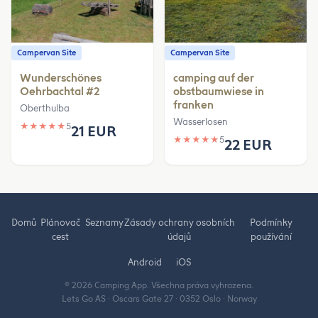
Campervan Site
Campervan Site
Wunderschönes
camping auf der
Oehrbachtal #2
obstbaumwiese in
franken
Oberthulba
Wasserlosen
★
★
★
★
★
5
21 EUR
★
★
★
★
★
5
22 EUR
Domů
Plánovač
Seznamy
Zásady ochrany osobních
Podmínky
cest
údajů
používání
Android
iOS
© 2026 Camping App. Všechna práva vyhrazena.
Lets Go AS · Oscars Gate 27 · 0352 Oslo · Norway