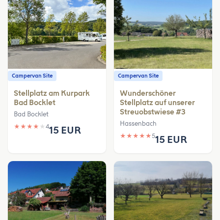
Campervan Site
Campervan Site
Stellplatz am Kurpark
Wunderschöner
Bad Bocklet
Stellplatz auf unserer
Streuobstwiese #3
Bad Bocklet
Hassenbach
★
★
★
★
★
4
15 EUR
★
★
★
★
★
5
15 EUR