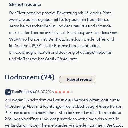
Shrnutí recenzí
Der Platz hat eine positive Bewertung mit 4*, da der Platz
zwar etwas schräg aber mit Keile passt, ein freundliches
Team beim Einchecken ist und der Preis Bus und 1 Stunde
extra in der Therme inklusive ist. Ein Kritikpunkt ist, dass kein
WLAN vorhanden ist. Der Platz ist jedoch wieder offen und
im Preis von 13,2 € ist die Kurtaxe bereits enthalten.
Einkaufsmöglichkeiten und Bäcker gibt es direkt nebenan
und die Therme hat Gratis Gästekarte.
Hodnocení (24)
Napsat recenzi
TomFreude
08.07.2026
★
★
★
★
★
TO
Wir waren 1 Nacht dort weil wir in die Therme wollten, dafür ist er
in Ordnung. Aber in 2 Richtungen recht abschüssig. 4 € pro Person
Kurtaxe sind auch nicht ohne. Man bekommt in der Therme dafür
2 Stunden Verlängerung, das passt dann wenn man das nutzt. In
Verbindung mit der Therme würden wir wieder kommen. Die Stadt