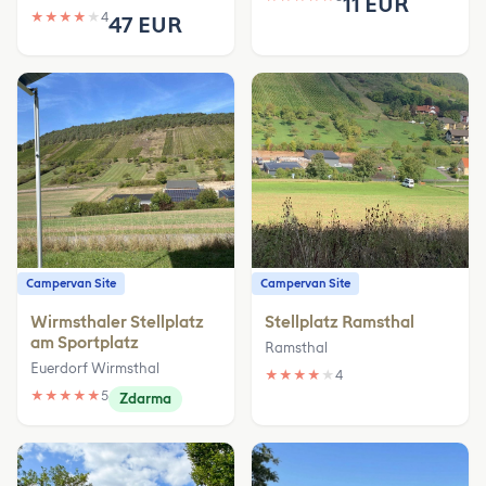
11 EUR
★
★
★
★
★
4
47 EUR
Campervan Site
Campervan Site
Wirmsthaler Stellplatz
Stellplatz Ramsthal
am Sportplatz
Ramsthal
Euerdorf Wirmsthal
★
★
★
★
★
4
★
★
★
★
★
5
Zdarma