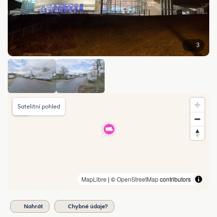
3
Satelitní pohled
MapLibre
| ©
OpenStreetMap
contributors
Nahrát
Chybné údaje?