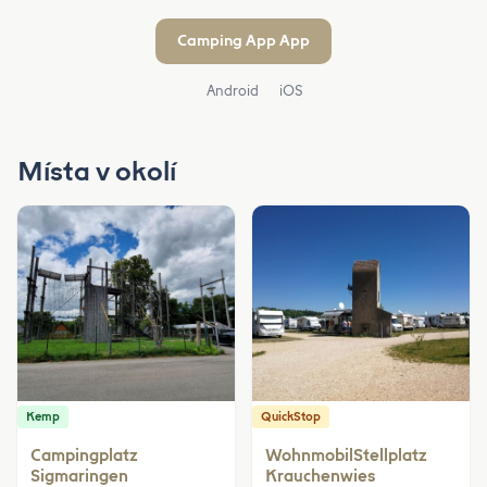
Camping App App
Android
iOS
Místa v okolí
Kemp
QuickStop
Campingplatz
WohnmobilStellplatz
Sigmaringen
Krauchenwies