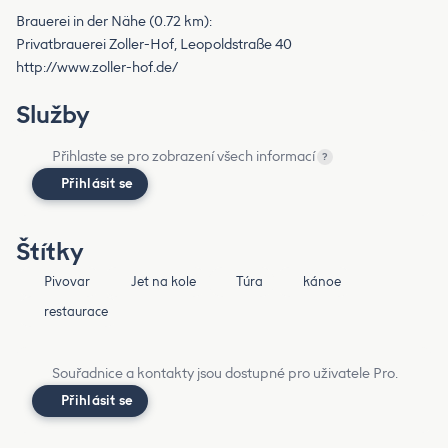
Brauerei in der Nähe (0.72 km):
Privatbrauerei Zoller-Hof, Leopoldstraße 40
http://www.zoller-hof.de/
Služby
Přihlaste se pro zobrazení všech informací
?
Přihlásit se
Štítky
Pivovar
Jet na kole
Túra
kánoe
restaurace
Souřadnice a kontakty jsou dostupné pro uživatele Pro.
Přihlásit se