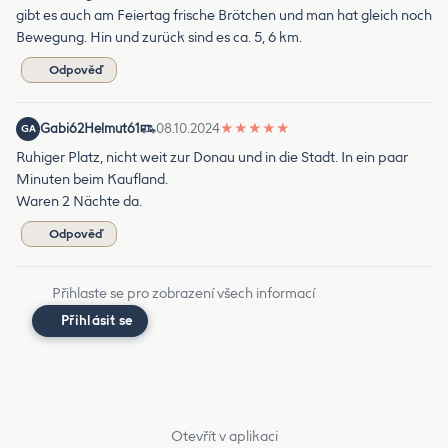
gibt es auch am Feiertag frische Brötchen und man hat gleich noch
Bewegung. Hin und zurück sind es ca. 5, 6 km.
Odpověď
Gabi62Helmut61
08.10.2024
★
★
★
★
★
GA
Ruhiger Platz, nicht weit zur Donau und in die Stadt. In ein paar
Minuten beim Kaufland.
Waren 2 Nächte da.
Odpověď
Přihlaste se pro zobrazení všech informací
Přihlásit se
Otevřít v aplikaci