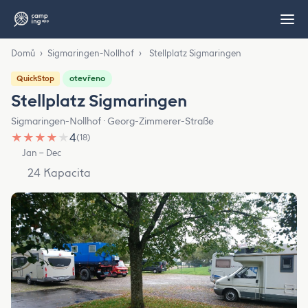
Domů
›
Sigmaringen-Nollhof
›
Stellplatz Sigmaringen
otevřeno
QuickStop
Stellplatz Sigmaringen
Sigmaringen-Nollhof · Georg-Zimmerer-Straße
★
★
★
★
★
4
(18)
Jan – Dec
24 Kapacita