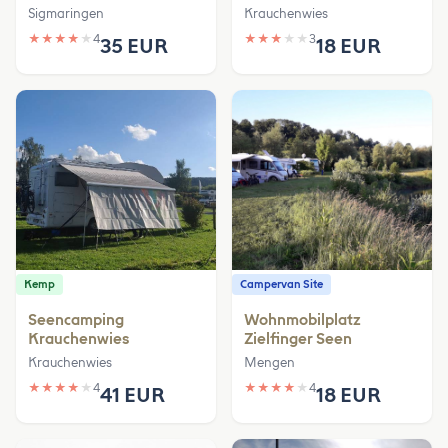
Sigmaringen
Krauchenwies
★
★
★
★
★
4
★
★
★
★
★
3
35 EUR
18 EUR
Kemp
Campervan Site
Seencamping
Wohnmobilplatz
Krauchenwies
Zielfinger Seen
Krauchenwies
Mengen
★
★
★
★
★
4
★
★
★
★
★
4
41 EUR
18 EUR