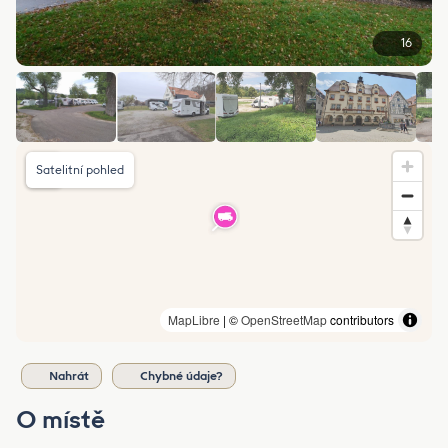
16
Satelitní pohled
MapLibre
| ©
OpenStreetMap
contributors
Nahrát
Chybné údaje?
O místě