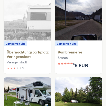
Campervan Site
Campervan Site
Übernachtungsparkplatz
Rumbrennerei
Veringenstadt
Beuron
Veringenstadt
★
★
★
★
★
5
5 EUR
★
★
★
★
★
3