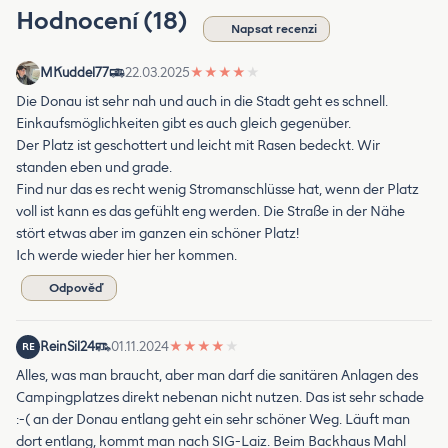
Hodnocení (18)
Napsat recenzi
MKuddel77
22.03.2025
★
★
★
★
★
Die Donau ist sehr nah und auch in die Stadt geht es schnell.
Einkaufsmöglichkeiten gibt es auch gleich gegenüber.
Der Platz ist geschottert und leicht mit Rasen bedeckt. Wir
standen eben und grade.
Find nur das es recht wenig Stromanschlüsse hat, wenn der Platz
voll ist kann es das gefühlt eng werden. Die Straße in der Nähe
stört etwas aber im ganzen ein schöner Platz!
Ich werde wieder hier her kommen.
Odpověď
ReinSil24
01.11.2024
★
★
★
★
★
RE
Alles, was man braucht, aber man darf die sanitären Anlagen des
Campingplatzes direkt nebenan nicht nutzen. Das ist sehr schade
:-( an der Donau entlang geht ein sehr schöner Weg. Läuft man
dort entlang, kommt man nach SIG-Laiz. Beim Backhaus Mahl