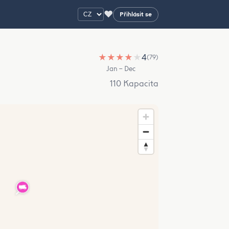
♥
Přihlásit se
★
★
★
★
★
4
(79)
Jan – Dec
110 Kapacita