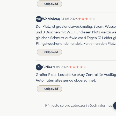
Odpověď
WoMo1a
24.05.2026
★
★
★
★
★
WO
Der Platz ist groß und zweckmäßig. Strom, Wasser
und 3 Duschen mit WC. Für diesen Platz viel zu w
gleichen Schmutz auf wie vor 4 Tagen 🙄 Leider gi
Pfingstwochenende handelt, kann man den Platz a
Odpověď
G.Nies
21.05.2026
★
★
★
★
★
G.
Großer Platz. Lautstärke okay. Zentral für Ausfl
Automaten alles genau abgerechnet.
Odpověď
Přihlaste se pro zobrazení všech informací