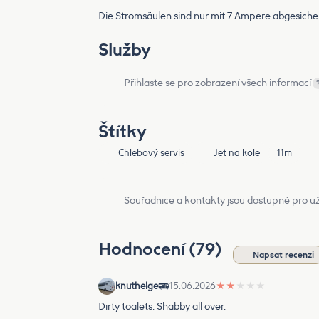
Die Stromsäulen sind nur mit 7 Ampere abgesicher
Služby
Přihlaste se pro zobrazení všech informací
Štítky
Chlebový servis
Jet na kole
11m
Souřadnice a kontakty jsou dostupné pro už
Hodnocení (79)
Napsat recenzi
knuthelge
15.06.2026
★
★
★
★
★
Dirty toalets. Shabby all over.