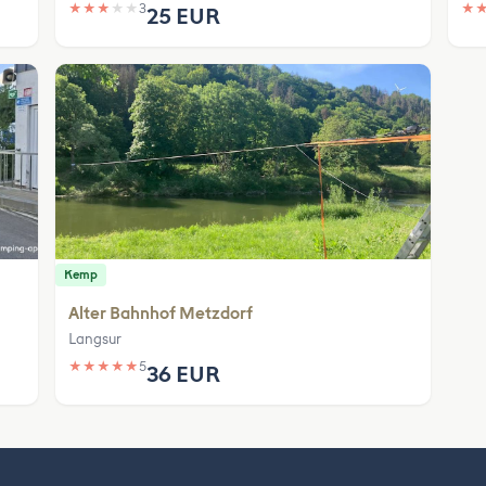
★
★
★
★
★
3
★
25 EUR
Kemp
Alter Bahnhof Metzdorf
Langsur
★
★
★
★
★
5
36 EUR