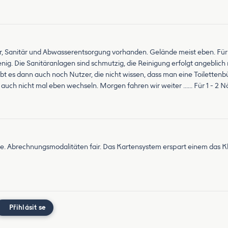
, Sanitär und Abwasserentsorgung vorhanden. Gelände meist eben. Für S
enig. Die Sanitäranlagen sind schmutzig, die Reinigung erfolgt angebli
bt es dann auch noch Nutzer, die nicht wissen, dass man eine Toilettenb
uch nicht mal eben wechseln. Morgen fahren wir weiter …… Für 1 - 2 Nä
üge. Abrechnungsmodalitäten fair. Das Kartensystem erspart einem das K
Přihlásit se