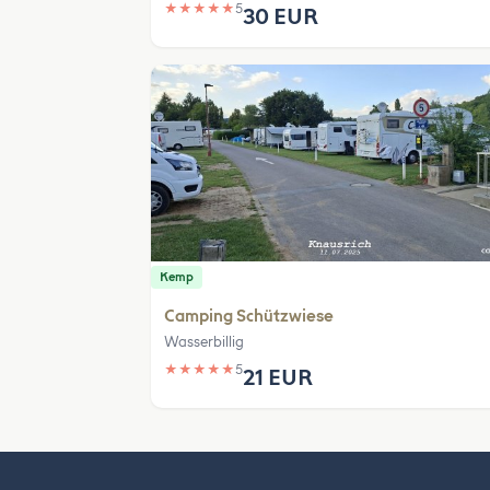
★
★
★
★
★
5
30 EUR
Kemp
Camping Schützwiese
Wasserbillig
★
★
★
★
★
5
21 EUR