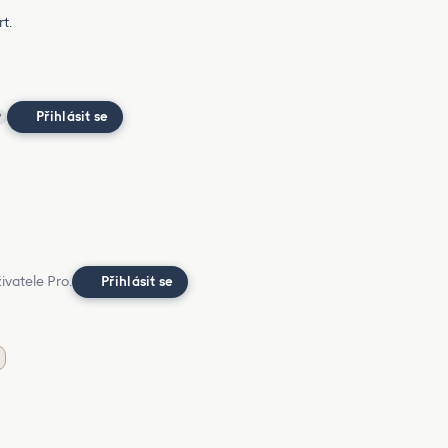
t.
Přihlásit se
?
ivatele Pro.
Přihlásit se