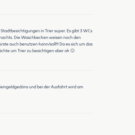
tadtbesichtigungen in Trier super. Es gibt 3 WCs
ch nachts. Die Waschbecken weisen noch den
ürste auch benutzen kann/soll!!! Da es sich um das
chte um Trier zu besichtigen aber ok 🙂
leingeldgedöns und bei der Ausfahrt wird am