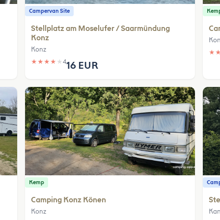
Campervan Site
Kem
Stellplatz am Moselufer / Saarmündung
Ca
Konz
Kon
Konz
★
★
★
★
★
★
4
16 EUR
Kemp
Camp
Camping Konz Könen
Ste
Konz
Ka