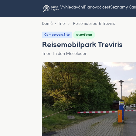
Vyhledávání
Plánovač cest
Seznamy Ca
Domů
›
Trier
›
Reisemobilpark Treviris
otevřeno
Campervan Site
Reisemobilpark Treviris
Trier · In den Moselauen