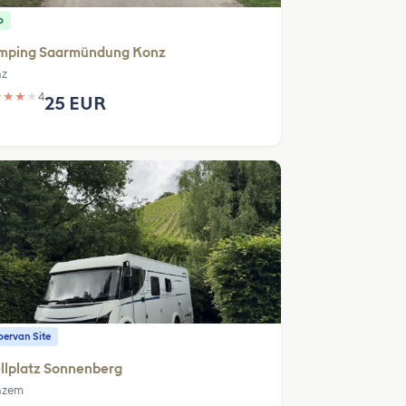
p
mping Saarmündung Konz
z
★
★
★
★
4
25 EUR
ervan Site
llplatz Sonnenberg
nzem