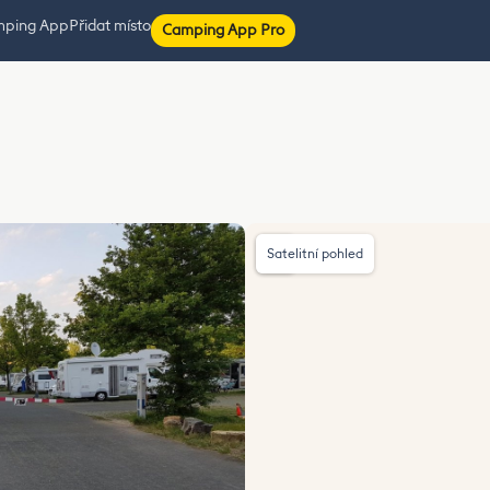
mping App
Přidat místo
Camping App Pro
Satelitní pohled