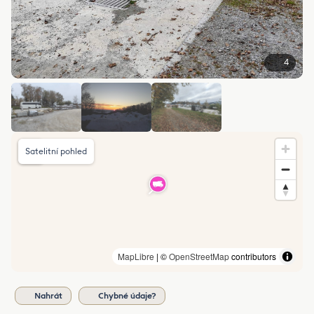
4
Satelitní pohled
MapLibre
| ©
OpenStreetMap
contributors
Nahrát
Chybné údaje?