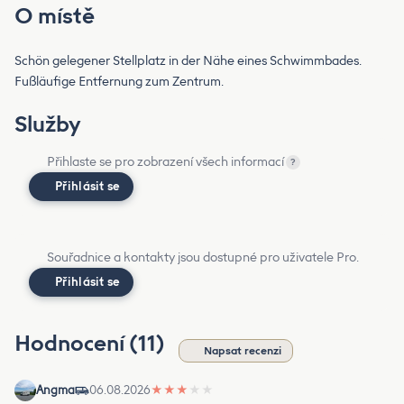
O místě
Schön gelegener Stellplatz in der Nähe eines Schwimmbades.
Fußläufige Entfernung zum Zentrum.
Služby
Přihlaste se pro zobrazení všech informací
?
Přihlásit se
Souřadnice a kontakty jsou dostupné pro uživatele Pro.
Přihlásit se
Hodnocení (11)
Napsat recenzi
Angma
06.08.2026
★
★
★
★
★