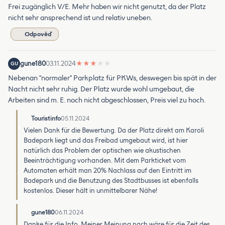
Frei zugänglich V/E. Mehr haben wir nicht genutzt, da der Platz
nicht sehr ansprechend ist und relativ uneben.
Odpověď
gune180
03.11.2024
★
★
★
★
★
GU
Nebenan "normaler" Parkplatz für PKWs, deswegen bis spät in der
Nacht nicht sehr ruhig. Der Platz wurde wohl umgebaut, die
Arbeiten sind m. E. noch nicht abgeschlossen, Preis viel zu hoch.
Touristinfo
05.11.2024
Vielen Dank für die Bewertung. Da der Platz direkt am Karoli
Badepark liegt und das Freibad umgebaut wird, ist hier
natürlich das Problem der optischen wie akustischen
Beeinträchtigung vorhanden. Mit dem Parkticket vom
Automaten erhält man 20% Nachlass auf den Eintritt im
Badepark und die Benutzung des Stadtbusses ist ebenfalls
kostenlos. Dieser hält in unmittelbarer Nähe!
gune180
06.11.2024
Danke für die Info. Meiner Meinung nach wäre für die Zeit des