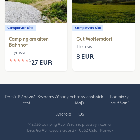
Campervan Site
Campervan Site
Camping am alten
Gut Wolfersdorf
Bahnhof
Thyrnau
Thyrnau
8 EUR
★
★
★
★
★
5
27 EUR
Domů
Plánovač
Seznamy
Zásady ochrany osobních
Podmínky
cest
údajů
používání
Android
iOS
© 2026 Camping App. Všechna práva vyhrazena.
Lets Go AS · Oscars Gate 27 · 0352 Oslo · Norway