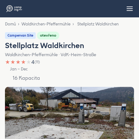
Domů
›
Waldkirchen-Pfeffermühle
›
Stellplatz Waldkirchen
otevřeno
Campervan Site
Stellplatz Waldkirchen
Waldkirchen-Pfeffermühle · VdK-Heim-Straße
★
★
★
★
★
4
(11)
Jan – Dec
16 Kapacita