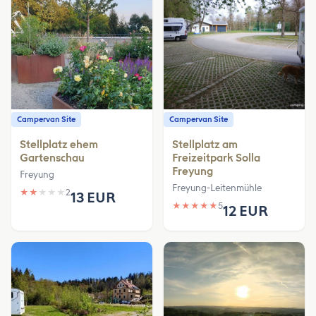
Campervan Site
Campervan Site
Stellplatz ehem
Stellplatz am
Gartenschau
Freizeitpark Solla
Freyung
Freyung
Freyung-Leitenmühle
★
★
★
★
★
2
13 EUR
★
★
★
★
★
5
12 EUR