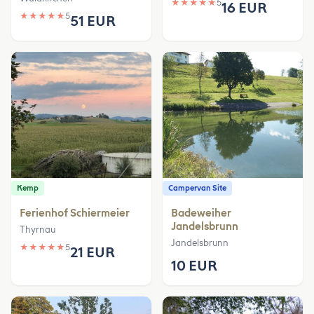
★
★
★
★
★
5
16 EUR
★
★
★
★
★
5
51 EUR
Kemp
Campervan Site
Ferienhof Schiermeier
Badeweiher
Jandelsbrunn
Thyrnau
Jandelsbrunn
★
★
★
★
★
5
21 EUR
10 EUR