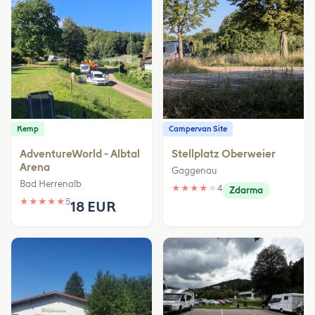
Kemp
Campervan Site
AdventureWorld - Albtal
Stellplatz Oberweier
Arena
Gaggenau
Bad Herrenalb
★
★
★
★
★
4
Zdarma
★
★
★
★
★
5
18 EUR