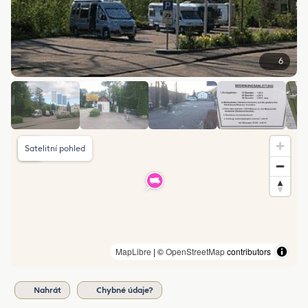
6
Satelitní pohled
MapLibre
| ©
OpenStreetMap
contributors
Nahrát
Chybné údaje?