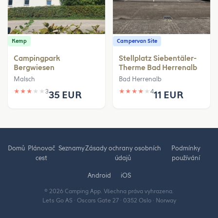
Kemp
Campervan Site
Campingpark
Stellplatz Siebentäler-
Bergwiesen
Therme Bad Herrenalb
Malsch
Bad Herrenalb
★
★
★
★
★
3
★
★
★
★
★
4
35 EUR
11 EUR
Domů
Plánovač
Seznamy
Zásady ochrany osobních
Podmínky
cest
údajů
používání
Android
iOS
© 2026 Camping App. Všechna práva vyhrazena.
Lets Go AS · Oscars Gate 27 · 0352 Oslo · Norway