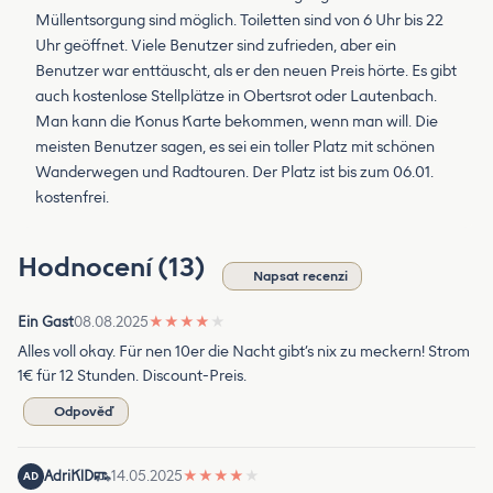
Müllentsorgung sind möglich. Toiletten sind von 6 Uhr bis 22
Uhr geöffnet. Viele Benutzer sind zufrieden, aber ein
Benutzer war enttäuscht, als er den neuen Preis hörte. Es gibt
auch kostenlose Stellplätze in Obertsrot oder Lautenbach.
Man kann die Konus Karte bekommen, wenn man will. Die
meisten Benutzer sagen, es sei ein toller Platz mit schönen
Wanderwegen und Radtouren. Der Platz ist bis zum 06.01.
kostenfrei.
Hodnocení (13)
Napsat recenzi
Ein Gast
08.08.2025
★
★
★
★
★
Alles voll okay. Für nen 10er die Nacht gibt’s nix zu meckern! Strom
1€ für 12 Stunden. Discount-Preis.
Odpověď
AdriKlD
14.05.2025
★
★
★
★
★
AD