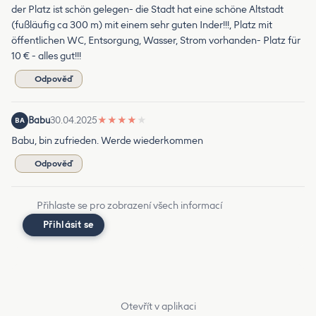
der Platz ist schön gelegen- die Stadt hat eine schöne Altstadt
(fußläufig ca 300 m) mit einem sehr guten Inder!!!, Platz mit
öffentlichen WC, Entsorgung, Wasser, Strom vorhanden- Platz für
10 € - alles gut!!!
Odpověď
Babu
30.04.2025
★
★
★
★
★
BA
Babu, bin zufrieden. Werde wiederkommen
Odpověď
Přihlaste se pro zobrazení všech informací
Přihlásit se
Otevřít v aplikaci