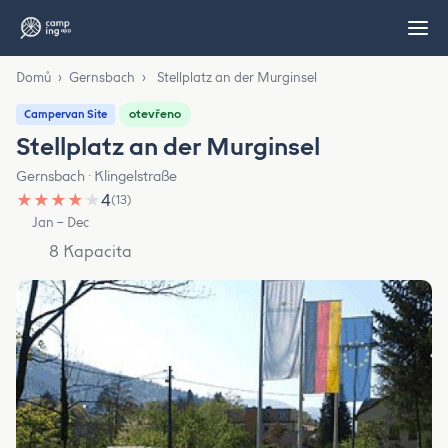
Domů
›
Gernsbach
›
Stellplatz an der Murginsel
otevřeno
Campervan Site
Stellplatz an der Murginsel
Gernsbach · Klingelstraße
★
★
★
★
★
4
(13)
Jan – Dec
8 Kapacita