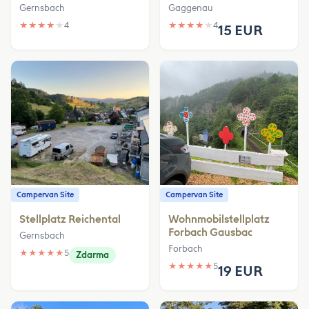
Gernsbach
Gaggenau
★
★
★
★
★
4
★
★
★
★
★
4
15 EUR
Campervan Site
Campervan Site
Stellplatz Reichental
Wohnmobilstellplatz
Forbach Gausbac
Gernsbach
Forbach
★
★
★
★
★
5
Zdarma
★
★
★
★
★
5
19 EUR