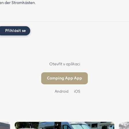
en der Stromkästen.
Přihlásit se
Otevřít v aplikaci
Camping App App
Android
iOS