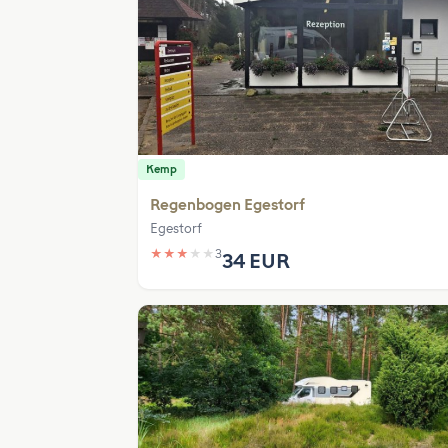
Kemp
Regenbogen Egestorf
Egestorf
★
★
★
★
★
3
34 EUR