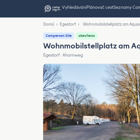
Vyhledávání
Plánovač cest
Seznamy Ca
Domů
›
Egestorf
›
Wohnmobilstellplatz am Aquad
otevřeno
Campervan Site
Wohnmobilstellplatz am Aq
Egestorf · Ahornweg