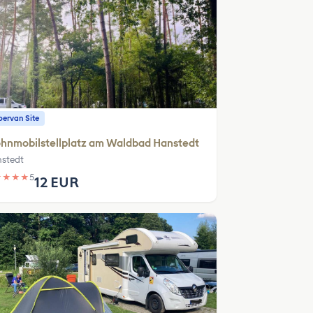
ervan Site
hnmobilstellplatz am Waldbad Hanstedt
stedt
★
★
★
★
5
12 EUR