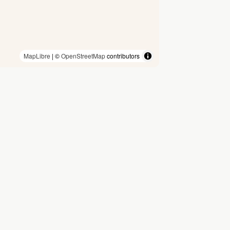
MapLibre
| ©
OpenStreetMap
contributors