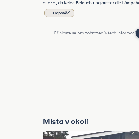
dunkel, da keine Beleuchtung ausser die Lämpch
Odpověď
Přihlaste se pro zobrazení všech informací
Místa v okolí