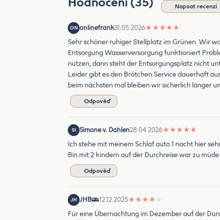
Hodnocení (35)
Napsat recenzi
onlinefrank
31.05.2026
★
★
★
★
★
ON
Sehr schöner ruhiger Stellplatz im Grünen. Wir wa
Entsorgung Wasserversorgung funktioniert Problem
nutzen, dann steht der Entsorgungsplatz nicht un
Leider gibt es den Brötchen Service dauerhaft au
beim nächsten mal bleiben wir sicherlich länger
Odpověď
Simone v. Dahlen
28.04.2026
★
★
★
★
★
SI
Ich stehe mit meinem Schlaf auto 1 nacht hier se
Bin mit 2 kindern auf der Durchreise war zu müde
Odpověď
JHB
12.12.2025
★
★
★
★
★
JH
Für eine Übernachtung im Dezember auf der Durc