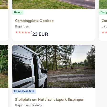
Kemp
Kem
Campingplatz Opalsee
Ca
Bispingen
Bis
★
★
★
★
★
5
★
23 EUR
Campervan Site
Stellplatz am Naturschutzpark Bispingen
Bispingen-Heidetal