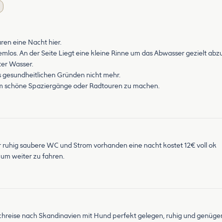
ren eine Nacht hier.
los. An der Seite Liegt eine kleine Rinne um das Abwasser gezielt abzu
ter Wasser.
s gesundheitlichen Gründen nicht mehr.
 um schöne Spaziergänge oder Radtouren zu machen.
hr ruhig saubere WC und Strom vorhanden eine nacht kostet 12€ voll ok
 um weiter zu fahren.
hreise nach Skandinavien mit Hund perfekt gelegen, ruhig und genüge