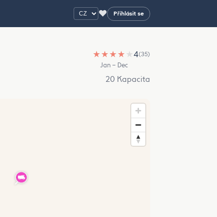
♥
Přihlásit se
★
★
★
★
★
4
(35)
Jan – Dec
20 Kapacita