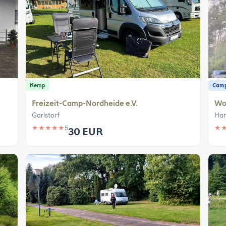
Kemp
Camp
Freizeit-Camp-Nordheide e.V.
Wo
Garlstorf
Han
★
★
★
★
★
5
★
30 EUR