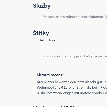
Služby
Přihlaste se pro zobrazení všech informací
Štítky
Jet na kole
Souřadnice a kontakty jsou dostupné pro už
Shrnutí recenzí
Drei Nutzer bewerten den Platz als sehr gut und
Wohnmobil und 4 Euro für Strom, die beim Plat
8 Uhr kommt ein Wagen mit Brötchen vorbei, wa