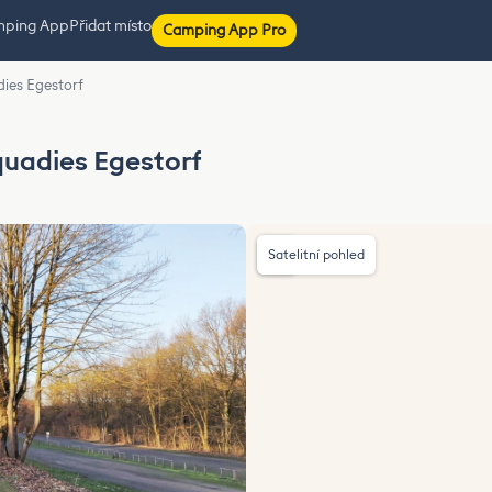
mping App
Přidat místo
Camping App Pro
ies Egestorf
uadies Egestorf
Satelitní pohled