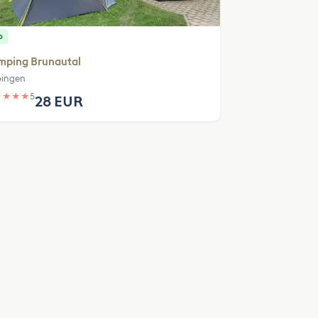
p
mping Brunautal
pingen
★
★
★
★
5
28 EUR