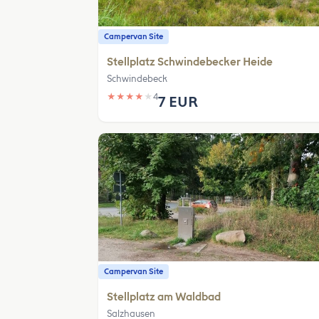
Campervan Site
Stellplatz Schwindebecker Heide
Schwindebeck
★
★
★
★
★
4
7 EUR
Campervan Site
Stellplatz am Waldbad
Salzhausen