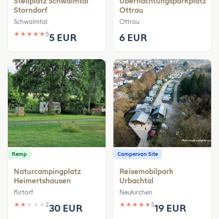
Stellplatz Schwalmtal
Übernachtungsparkplatz
Storndorf
Ottrau
Schwalmtal
Ottrau
★
★
★
★
★
5
5 EUR
6 EUR
Kemp
Campervan Site
Naturcampingplatz
Reisemobilpark
Heimertshausen
Urbachtal
Kirtorf
Neukirchen
★
★
★
★
★
2
★
★
★
★
★
5
30 EUR
19 EUR