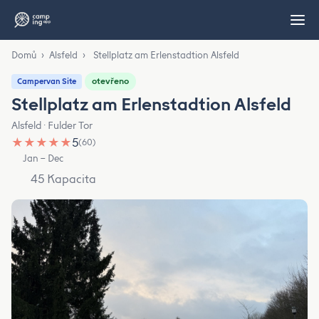
Domů
›
Alsfeld
›
Stellplatz am Erlenstadtion Alsfeld
otevřeno
Campervan Site
Stellplatz am Erlenstadtion Alsfeld
Alsfeld · Fulder Tor
★
★
★
★
★
5
(60)
Jan – Dec
45 Kapacita