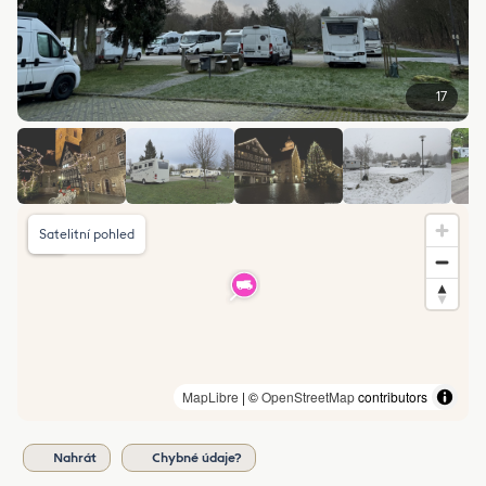
17
Satelitní pohled
MapLibre
| ©
OpenStreetMap
contributors
Nahrát
Chybné údaje?