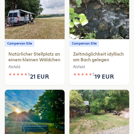
Campervan Site
Campervan Site
Natürlicher Stellplatz an
Zeltmöglichkeit idyllisch
einem kleinen Wäldchen
am Bach gelegen
Alsfeld
Alsfeld
★
★
★
★
★
5
★
★
★
★
★
5
21 EUR
19 EUR