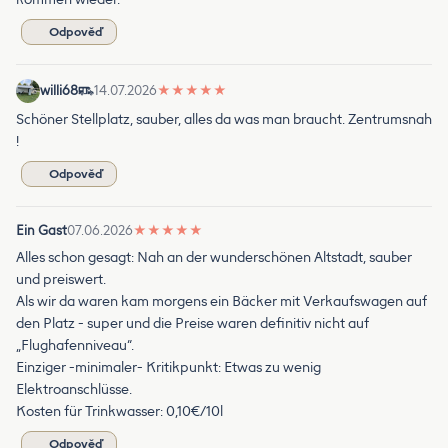
Odpověď
willi68
14.07.2026
★
★
★
★
★
Schöner Stellplatz, sauber, alles da was man braucht. Zentrumsnah
!
Odpověď
Ein Gast
07.06.2026
★
★
★
★
★
Alles schon gesagt: Nah an der wunderschönen Altstadt, sauber
und preiswert.
Als wir da waren kam morgens ein Bäcker mit Verkaufswagen auf
den Platz - super und die Preise waren definitiv nicht auf
„Flughafenniveau“.
Einziger -minimaler- Kritikpunkt: Etwas zu wenig
Elektroanschlüsse.
Kosten für Trinkwasser: 0,10€/10l
Odpověď