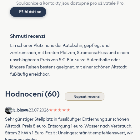
Souřadnice a kontakty jsou dostupné pro uživatele Pro.
Přihlásit se
Shrnutí recenzí
Ein schöner Platz nahe der Autobahn, gepflegt und
zentrumsnah, mit breiten Plätzen, Stromanschluss und einem
unschlagbaren Preis von 5 €. Für kurze Aufenthalte oder
längere Reisen bestens geeignet, mit einer schönen Altstadt
fußläufig erreichbar.
Hodnocení (60)
Napsat recenzi
k_bks
23.07.2026
★
★
★
★
★
Sehr günstiger Stellplatz in fussläufiger Entfernung zur schönen
Altstadt. Preis 8 euro. Entsorgung 1 euro, Wasser nach Verbrauch.
Strom 2 kWh 1 Euro. Fazit : Uneingeschränkt empfehlenswert, wir
kommen wieder.