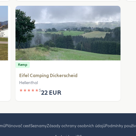
Kemp
Eifel Camping Dickerscheid
Hellenthal
★
★
★
★
★
5
22 EUR
mů
Plánovač cest
Seznamy
Zásady ochrany osobních údajů
Podmínky použív