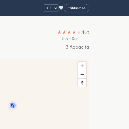
♥
Přihlásit se
★
★
★
★
★
4
(2)
Jan – Dec
3 Kapacita