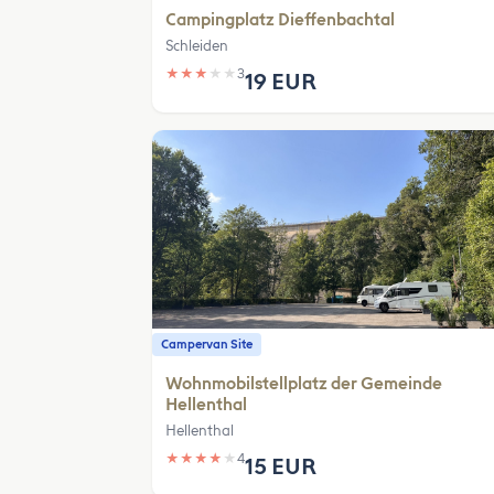
Campingplatz Dieffenbachtal
Schleiden
★
★
★
★
★
3
19 EUR
Campervan Site
Wohnmobilstellplatz der Gemeinde
Hellenthal
Hellenthal
★
★
★
★
★
4
15 EUR