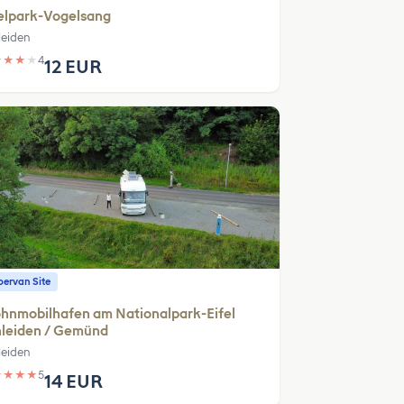
elpark-Vogelsang
leiden
★
★
★
★
4
12 EUR
ervan Site
hnmobilhafen am Nationalpark-Eifel
hleiden / Gemünd
leiden
★
★
★
★
5
14 EUR