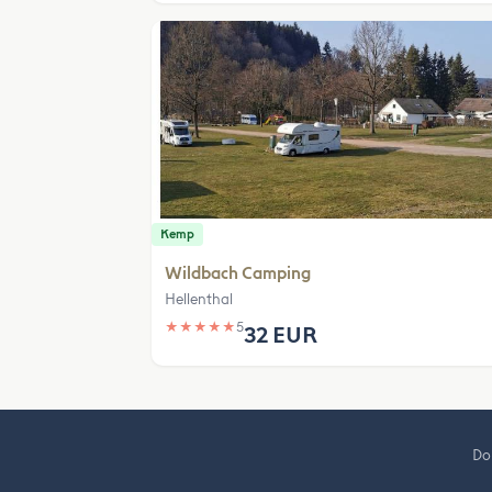
Kemp
Wildbach Camping
Hellenthal
★
★
★
★
★
5
32 EUR
Do