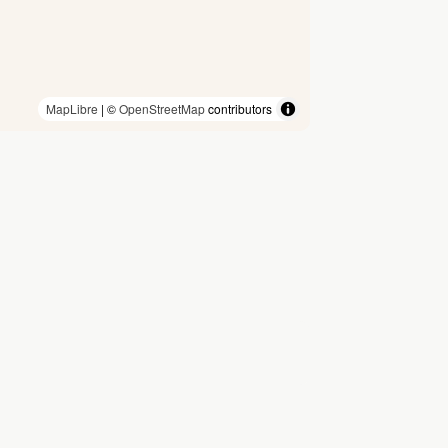
MapLibre
| ©
OpenStreetMap
contributors