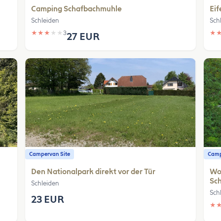
Camping Schafbachmuhle
Eif
Schleiden
Sch
★
★
★
★
★
3
★
27 EUR
Campervan Site
Camp
Den Nationalpark direkt vor der Tür
Wo
Sc
Schleiden
Sch
23 EUR
★