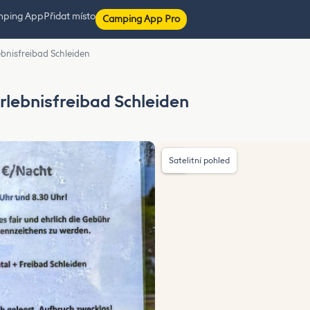
mping App
Přidat místo
Camping App Pro
bnisfreibad Schleiden
lebnisfreibad Schleiden
Satelitní pohled