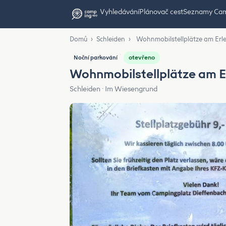
Vyhledávání
Plánovač cest
Seznamy Ca
Domů
›
Schleiden
›
Wohnmobilstellplätze am Erle
otevřeno
Noční parkování
Wohnmobilstellplätze am Er
Schleiden · Im Wiesengrund