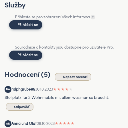
Služby
Přihlaste se pro zobrazení všech informací
?
Přihlásit se
Souřadnice a kontakty jsou dostupné pro uživatele Pro.
Přihlásit se
Hodnocení (5)
Napsat recenzi
ralphgrube
30.10.2023
★
★
★
★
★
RA
Stellplatz für 3 Wohnmobile mit allem was man so braucht.
Odpověď
Anna und Olaf
08.10.2023
★
★
★
★
★
AN