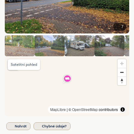
7
Satelitní pohled
MapLibre
| ©
OpenStreetMap
contributors
Nahrát
Chybné údaje?