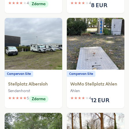
★
★
★
★
★
4
★
★
★
★
★
4
Zdarma
8 EUR
Campervan Site
Campervan Site
Stellplatz Albersloh
WoMo Stellplatz Ahlen
Sendenhorst
Ahlen
★
★
★
★
★
5
★
★
★
★
★
4
Zdarma
12 EUR