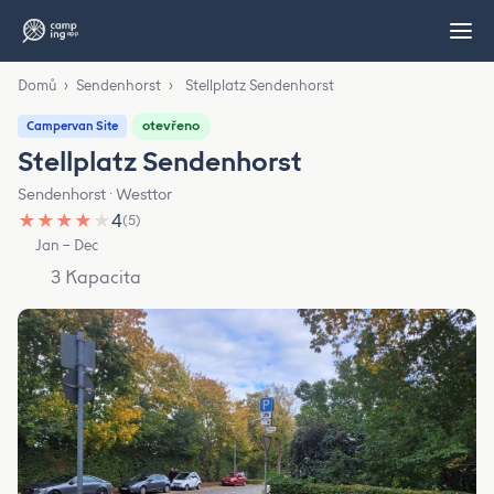
Domů
›
Sendenhorst
›
Stellplatz Sendenhorst
otevřeno
Campervan Site
Stellplatz Sendenhorst
Sendenhorst · Westtor
★
★
★
★
★
4
(5)
Jan – Dec
3 Kapacita