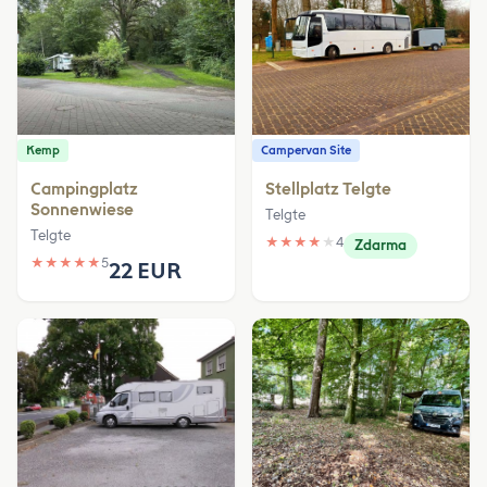
Kemp
Campervan Site
Campingplatz
Stellplatz Telgte
Sonnenwiese
Telgte
Telgte
★
★
★
★
★
4
Zdarma
★
★
★
★
★
5
22 EUR