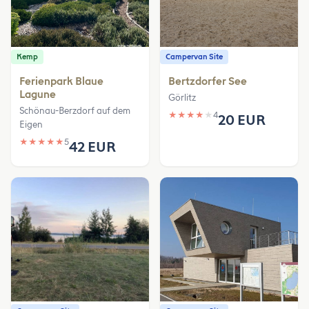
Kemp
Campervan Site
Ferienpark Blaue
Bertzdorfer See
Lagune
Görlitz
Schönau-Berzdorf auf dem
★
★
★
★
★
4
20 EUR
Eigen
★
★
★
★
★
5
42 EUR