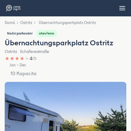
Domů
›
Ostritz
›
Übernachtungsparkplatz Ostritz
otevřeno
Noční parkování
Übernachtungsparkplatz Ostritz
Ostritz · Schäfereistraße
★
★
★
★
★
4
(1)
Jan – Dec
10 Kapacita