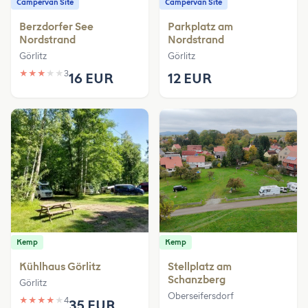
Campervan Site
Campervan Site
Berzdorfer See
Parkplatz am
Nordstrand
Nordstrand
Görlitz
Görlitz
★
★
★
★
★
3
16 EUR
12 EUR
Kemp
Kemp
Kühlhaus Görlitz
Stellplatz am
Schanzberg
Görlitz
Oberseifersdorf
★
★
★
★
★
4
35 EUR