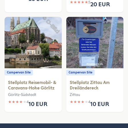
★
★
★
★
★
5
20 EUR
Campervan Site
Campervan Site
Stellplatz Reisemobil- &
Stellplatz Zittau Am
Caravans-Hoke Görlitz
Dreiländereck
Görlitz-Südstadt
Zittau
★
★
★
★
★
4
★
★
★
★
★
4
10 EUR
10 EUR