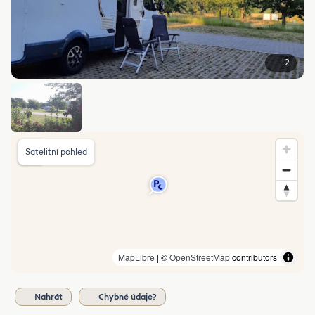
2
Satelitní pohled
MapLibre
| ©
OpenStreetMap
contributors
Nahrát
Chybné údaje?