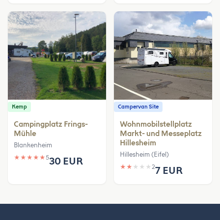
Kemp
Campervan Site
Campingplatz Frings-
Wohnmobilstellplatz
Mühle
Markt- und Messeplatz
Hillesheim
Blankenheim
Hillesheim (Eifel)
★
★
★
★
★
5
30 EUR
★
★
★
★
★
2
7 EUR