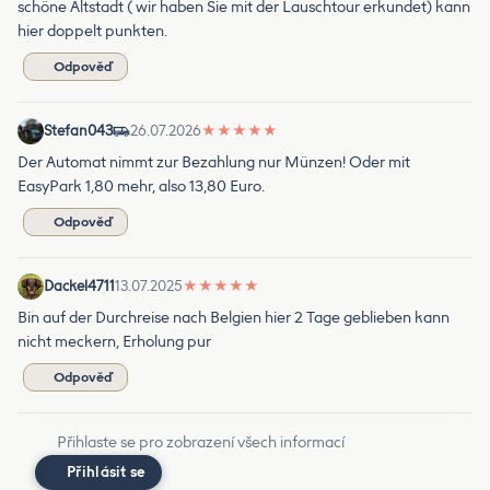
schöne Altstadt ( wir haben Sie mit der Lauschtour erkundet) kann
hier doppelt punkten.
Odpověď
Stefan043
26.07.2026
★
★
★
★
★
Der Automat nimmt zur Bezahlung nur Münzen! Oder mit
EasyPark 1,80 mehr, also 13,80 Euro.
Odpověď
Dackel4711
13.07.2025
★
★
★
★
★
Bin auf der Durchreise nach Belgien hier 2 Tage geblieben kann
nicht meckern, Erholung pur
Odpověď
Přihlaste se pro zobrazení všech informací
Přihlásit se