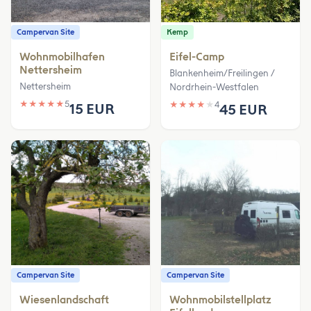
Campervan Site
Kemp
Wohnmobilhafen
Eifel-Camp
Nettersheim
Blankenheim/Freilingen /
Nettersheim
Nordrhein-Westfalen
★
★
★
★
★
5
★
★
★
★
★
4
15 EUR
45 EUR
Campervan Site
Campervan Site
Wiesenlandschaft
Wohnmobilstellplatz