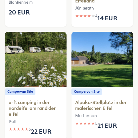
Eifelland
Blankenheim
Jünkerath
20 EUR
★
★
★
★
★
4
14 EUR
Campervan Site
Campervan Site
urft camping in der
Alpaka-Stellplatz in der
nordeifel am rand der
malerischen Eifel
eifel
Mechernich
Kall
★
★
★
★
★
5
21 EUR
★
★
★
★
★
5
22 EUR