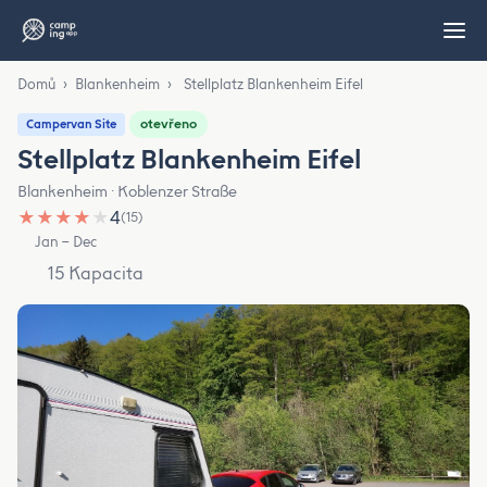
Domů
›
Blankenheim
›
Stellplatz Blankenheim Eifel
otevřeno
Campervan Site
Stellplatz Blankenheim Eifel
Blankenheim · Koblenzer Straße
★
★
★
★
★
4
(15)
Jan – Dec
15 Kapacita