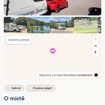
8
Satelitní pohled
MapLibre
| ©
OpenStreetMap
contributors
Nahrát
Chybné údaje?
O místě