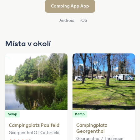
Camping App App
Android
iOS
Místa v okolí
Kemp
Kemp
Campingplatz Paulfeld
Campingplatz
Georgenthal
Georgenthal OT Catterfeld
Georgenthal / Thüringen