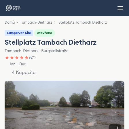
Domů
›
Tambach-Dietharz
›
Stellplatz Tambach Dietharz
otevřeno
Campervan Site
Stellplatz Tambach Dietharz
Tambach-Dietharz · Burgstallstraße
★
★
★
★
★
5
(1)
Jan – Dec
4 Kapacita
3