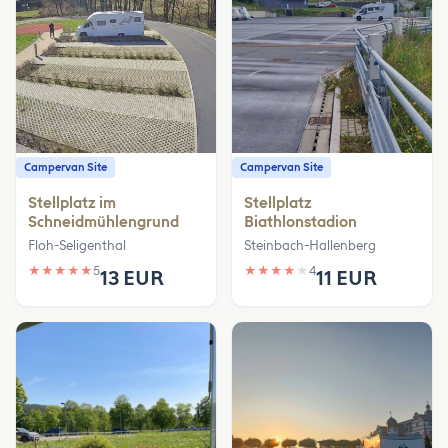
Campervan Site
Campervan Site
Stellplatz im
Stellplatz
Schneidmühlengrund
Biathlonstadion
Floh-Seligenthal
Steinbach-Hallenberg
★
★
★
★
★
5
★
★
★
★
★
4
13 EUR
11 EUR