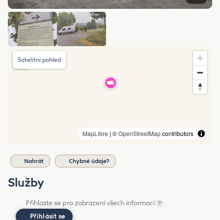
Satelitní pohled
MapLibre
| ©
OpenStreetMap
contributors
Nahrát
Chybné údaje?
Služby
Přihlaste se pro zobrazení všech informací
?
Přihlásit se