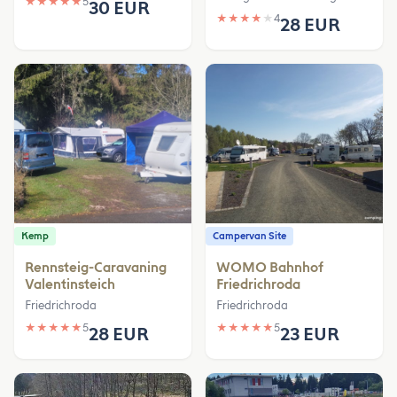
★
★
★
★
★
5
30 EUR
★
★
★
★
★
4
28 EUR
Kemp
Campervan Site
Rennsteig-Caravaning
WOMO Bahnhof
Valentinsteich
Friedrichroda
Friedrichroda
Friedrichroda
★
★
★
★
★
5
★
★
★
★
★
5
28 EUR
23 EUR