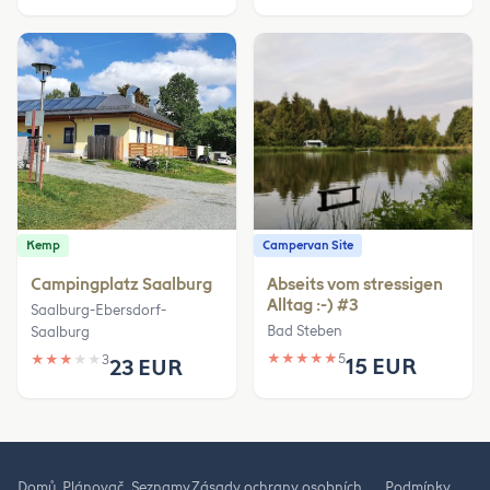
Kemp
Campervan Site
Campingplatz Saalburg
Abseits vom stressigen
Alltag :-) #3
Saalburg-Ebersdorf-
Bad Steben
Saalburg
★
★
★
★
★
5
★
★
★
★
★
3
15 EUR
23 EUR
Domů
Plánovač
Seznamy
Zásady ochrany osobních
Podmínky