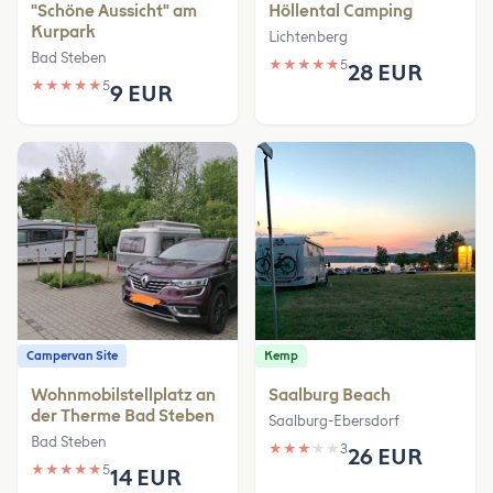
"Schöne Aussicht" am
Höllental Camping
Kurpark
Lichtenberg
Bad Steben
★
★
★
★
★
5
28 EUR
★
★
★
★
★
5
9 EUR
Campervan Site
Kemp
Wohnmobilstellplatz an
Saalburg Beach
der Therme Bad Steben
Saalburg-Ebersdorf
Bad Steben
★
★
★
★
★
3
26 EUR
★
★
★
★
★
5
14 EUR