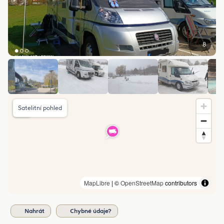
8
Satelitní pohled
MapLibre
| ©
OpenStreetMap
contributors
Nahrát
Chybné údaje?