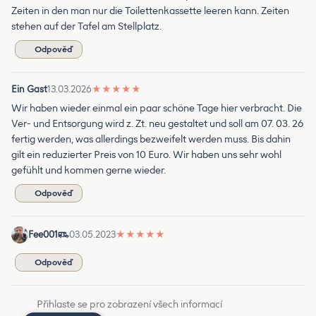
Zeiten in den man nur die Toilettenkassette leeren kann. Zeiten
stehen auf der Tafel am Stellplatz.
Odpověď
Ein Gast
13.03.2026
★
★
★
★
★
Wir haben wieder einmal ein paar schöne Tage hier verbracht. Die
Ver- und Entsorgung wird z. Zt. neu gestaltet und soll am 07. 03. 26
fertig werden, was allerdings bezweifelt werden muss. Bis dahin
gilt ein reduzierter Preis von 10 Euro. Wir haben uns sehr wohl
gefühlt und kommen gerne wieder.
Odpověď
Fee001
03.05.2023
★
★
★
★
★
Odpověď
Přihlaste se pro zobrazení všech informací