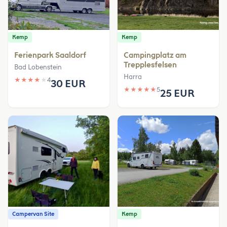
Kemp
Kemp
Ferienpark Saaldorf
Campingplatz am
Trepplesfelsen
Bad Lobenstein
Harra
★
★
★
★
★
4
30 EUR
★
★
★
★
★
5
25 EUR
Campervan Site
Kemp