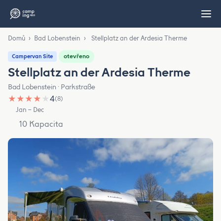
Domů
›
Bad Lobenstein
›
Stellplatz an der Ardesia Therme
otevřeno
Campervan Site
Stellplatz an der Ardesia Therme
Bad Lobenstein · Parkstraße
★
★
★
★
★
4
(8)
Jan – Dec
10 Kapacita