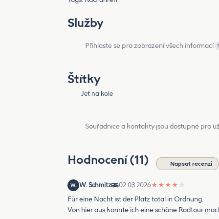
Služby
Přihlaste se pro zobrazení všech informací
Štítky
Jet na kole
Souřadnice a kontakty jsou dostupné pro už
Hodnocení (11)
Napsat recenzi
W. Schmitz
02.03.2026
★
★
★
★
★
W.
Für eine Nacht ist der Platz total in Ordnung.
Von hier aus konnte ich eine schöne Radtour ma