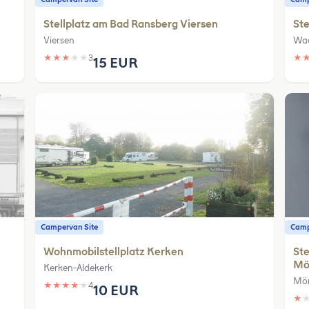
Stellplatz am Bad Ransberg Viersen
Ste
Viersen
Wa
★
★
★
★
★
3
★
15 EUR
Campervan Site
Camp
Wohnmobilstellplatz Kerken
Ste
Mö
Kerken-Aldekerk
Mön
★
★
★
★
★
4
10 EUR
★