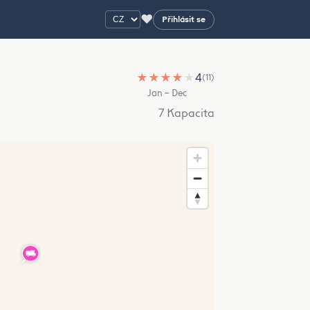
♥
Přihlásit se
★
★
★
★
★
4
(11)
Jan – Dec
7 Kapacita