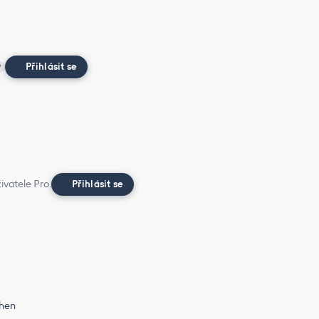
Přihlásit se
?
ivatele Pro.
Přihlásit se
chen