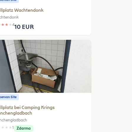
llplatz Wachtendonk
chtendonk
★
★
★
★
4
10 EUR
ervan Site
llplatz bei Camping Krings
nchengladbach
chengladbach
★
★
★
★
1
Zdarma