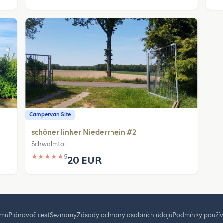
Campervan Site
schöner linker Niederrhein #2
Schwalmtal
★
★
★
★
★
5
20 EUR
mů
Plánovač cest
Seznamy
Zásady ochrany osobních údajů
Podmínky použív