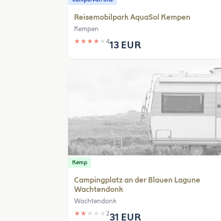
Reisemobilpark AquaSol Kempen
Kempen
★
★
★
★
★
4
13 EUR
Kemp
Campingplatz an der Blauen Lagune
Wachtendonk
Wachtendonk
★
★
★
★
★
2
31 EUR