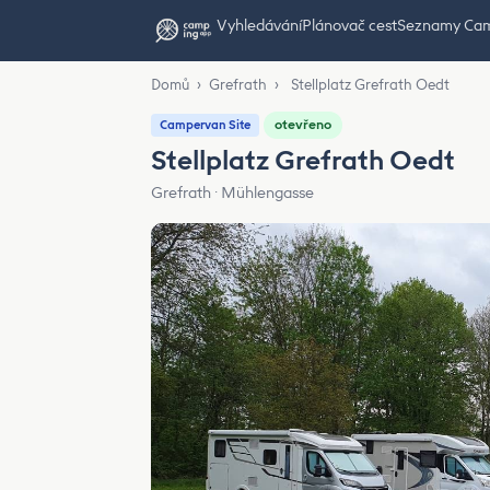
Vyhledávání
Plánovač cest
Seznamy Ca
Domů
›
Grefrath
›
Stellplatz Grefrath Oedt
otevřeno
Campervan Site
Stellplatz Grefrath Oedt
Grefrath · Mühlengasse