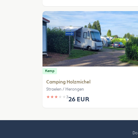
Kemp
Camping Holzmichel
Straelen / Herongen
★
★
★
★
★
3
26 EUR
Do