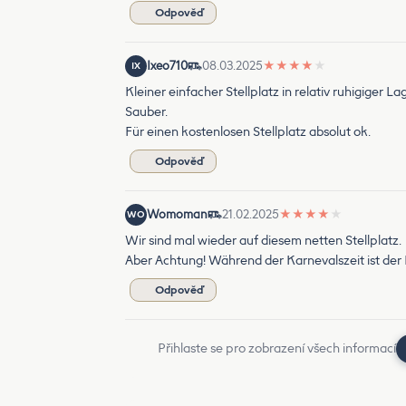
Odpověď
Ixeo710
08.03.2025
★
★
★
★
★
IX
Kleiner einfacher Stellplatz in relativ ruhigiger La
Sauber.
Für einen kostenlosen Stellplatz absolut ok.
Odpověď
Womoman
21.02.2025
★
★
★
★
★
WO
Wir sind mal wieder auf diesem netten Stellplatz.
Aber Achtung! Während der Karnevalszeit ist der P
Odpověď
Přihlaste se pro zobrazení všech informací