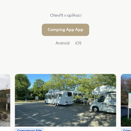
Otevřít v aplikaci
Camping App App
Android
iOS
Campervan Site
Camp