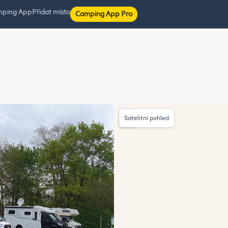
mping App
Přidat místo
Camping App Pro
Satelitní pohled