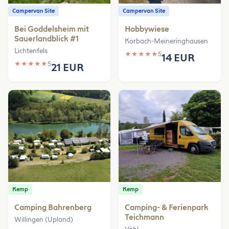
Campervan Site
Campervan Site
Bei Goddelsheim mit
Hobbywiese
Sauerlandblick #1
Korbach-Meineringhausen
Lichtenfels
★
★
★
★
★
5
14 EUR
★
★
★
★
★
5
21 EUR
Kemp
Kemp
Camping Bahrenberg
Camping- & Ferienpark
Teichmann
Willingen (Upland)