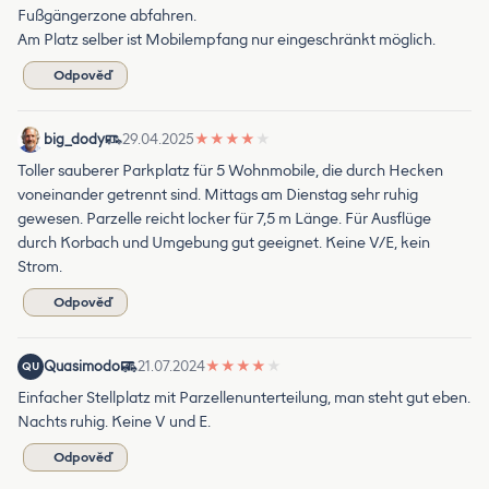
Fußgängerzone abfahren.
Am Platz selber ist Mobilempfang nur eingeschränkt möglich.
Odpověď
big_dody
29.04.2025
★
★
★
★
★
Toller sauberer Parkplatz für 5 Wohnmobile, die durch Hecken
voneinander getrennt sind. Mittags am Dienstag sehr ruhig
gewesen. Parzelle reicht locker für 7,5 m Länge. Für Ausflüge
durch Korbach und Umgebung gut geeignet. Keine V/E, kein
Strom.
Odpověď
Quasimodo
21.07.2024
★
★
★
★
★
QU
Einfacher Stellplatz mit Parzellenunterteilung, man steht gut eben.
Nachts ruhig. Keine V und E.
Odpověď