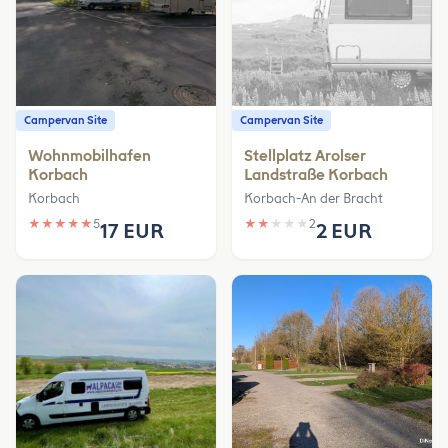
Campervan Site
Campervan Site
Wohnmobilhafen
Stellplatz Arolser
Korbach
Landstraße Korbach
Korbach
Korbach-An der Bracht
★
★
★
★
★
5
★
★
★
★
★
2
17 EUR
2 EUR