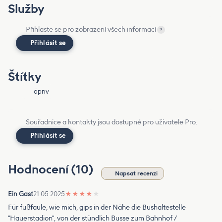
Služby
Přihlaste se pro zobrazení všech informací
?
Přihlásit se
Štítky
öpnv
Souřadnice a kontakty jsou dostupné pro uživatele Pro.
Přihlásit se
Hodnocení (10)
Napsat recenzi
Ein Gast
21.05.2025
★
★
★
★
★
Für fußfaule, wie mich, gips in der Nähe die Bushaltestelle
"Hauerstadion", von der stündlich Busse zum Bahnhof /