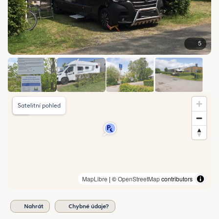
5
Satelitní pohled
MapLibre
| ©
OpenStreetMap
contributors
Nahrát
Chybné údaje?