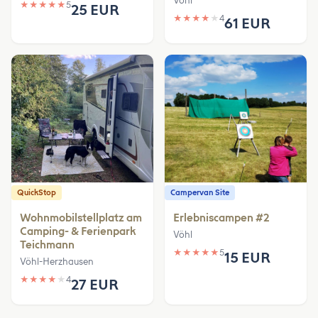
Vöhl
★
★
★
★
★
5
25 EUR
★
★
★
★
★
4
61 EUR
QuickStop
Campervan Site
Wohnmobilstellplatz am
Erlebniscampen #2
Camping- & Ferienpark
Vöhl
Teichmann
★
★
★
★
★
5
15 EUR
Vöhl-Herzhausen
★
★
★
★
★
4
27 EUR