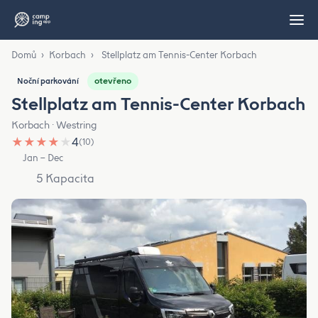
Domů
›
Korbach
›
Stellplatz am Tennis-Center Korbach
otevřeno
Noční parkování
Stellplatz am Tennis-Center Korbach
Korbach · Westring
★
★
★
★
★
4
(10)
Jan – Dec
5 Kapacita