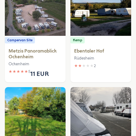
Campervan Site
Kemp
Metzis Panoramablick
Ebentaler Hof
Ockenheim
Rüdesheim
Ockenheim
★
★
★
★
★
2
★
★
★
★
★
5
11 EUR