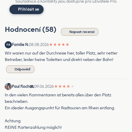
Souřadnice a kontakty jsou dostupné pro uživatele Pro.
Přihlásit se
Hodnocení (58)
Napsat recenzi
Familie N.
08.08.2026
★
★
★
★
★
FA
Wir waren nur auf der Durchreise hier, toller Platz, sehr netter
Betreiber, leider keine Toiletten und direkt neben der Bahn!
Odpověď
Paul Koch
09.06.2026
★
★
★
★
★
In den vielen Kommentaren ist bereits alles über den Platz
beschrieben.
Ein idealer Ausgangspunkt für Radtouren am Rhein entlang.
Achtung:
KEINE Kartenzahlung möglich!