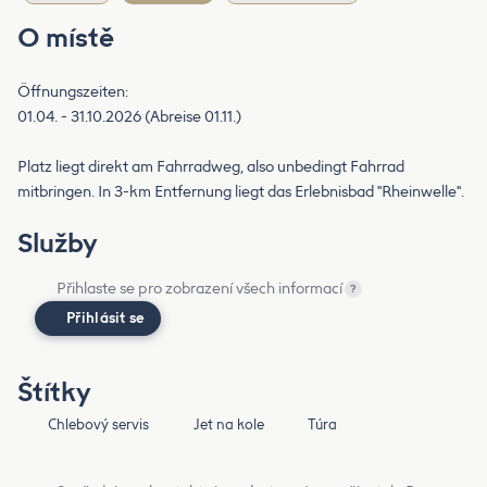
O místě
Öffnungszeiten:
01.04. - 31.10.2026 (Abreise 01.11.)
Platz liegt direkt am Fahrradweg, also unbedingt Fahrrad
mitbringen. In 3-km Entfernung liegt das Erlebnisbad "Rheinwelle".
Služby
Přihlaste se pro zobrazení všech informací
?
Přihlásit se
Štítky
Chlebový servis
Jet na kole
Túra