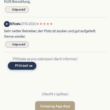
NUR Barzahlung.
Odpověď
BiKa
07.10.2025
★
★
★
★
★
BI
Sehr netter Betreiber, der Platz ist sauber und gut aufgeteilt.
Gerne wieder.
Odpověď
Přihlaste se pro zobrazení všech informací
Přihlásit se
Otevřít v aplikaci
Camping App App