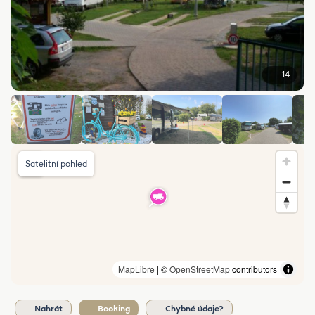
14
Satelitní pohled
MapLibre
| ©
OpenStreetMap
contributors
Nahrát
Booking
Chybné údaje?