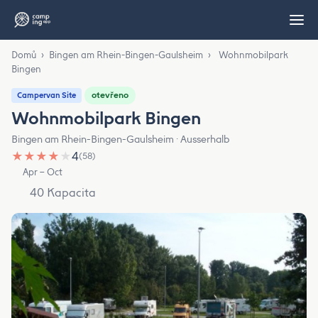
Domů
›
Bingen am Rhein-Bingen-Gaulsheim
›
Wohnmobilpark
Bingen
otevřeno
Campervan Site
Wohnmobilpark Bingen
Bingen am Rhein-Bingen-Gaulsheim · Ausserhalb
★
★
★
★
★
4
(58)
Apr – Oct
40 Kapacita