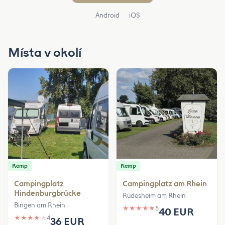
Android
iOS
Místa v okolí
Kemp
Kemp
Campingplatz
Campingplatz am Rhein
Hindenburgbrücke
Rüdesheim am Rhein
Bingen am Rhein
★
★
★
★
★
5
40 EUR
★
★
★
★
★
4
36 EUR