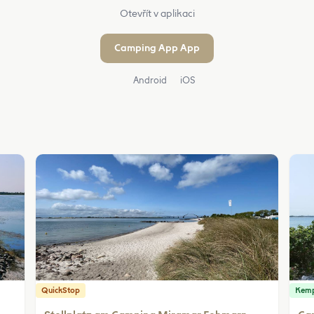
Otevřít v aplikaci
Camping App App
Android
iOS
QuickStop
Kem