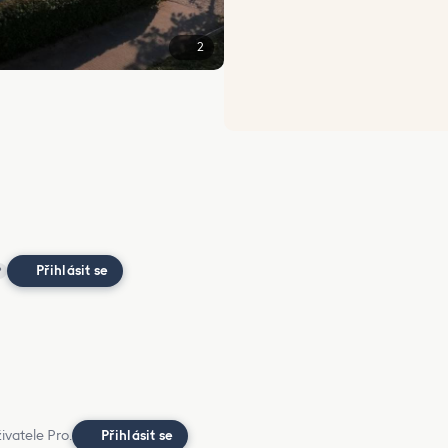
2
Přihlásit se
?
ivatele Pro.
Přihlásit se