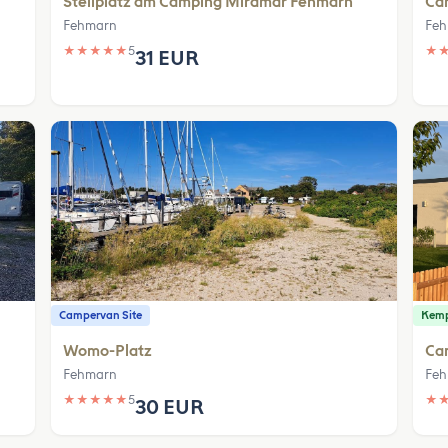
Stellplatz am Camping Miramar Fehmarn
Ca
Fehmarn
Feh
★
★
★
★
★
5
★
31 EUR
Campervan Site
Kem
Womo-Platz
Ca
Fehmarn
Feh
★
★
★
★
★
5
★
30 EUR