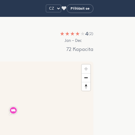
♥
Přihlásit se
★
★
★
★
★
4
(2)
Jan – Dec
72 Kapacita