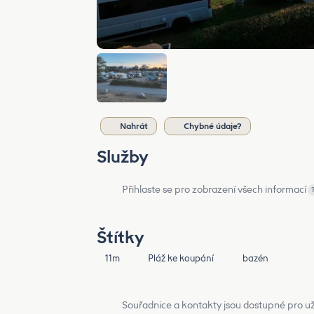
Nahrát
Chybné údaje?
Služby
Přihlaste se pro zobrazení všech informací
Štítky
11m
Pláž ke koupání
bazén
Souřadnice a kontakty jsou dostupné pro už