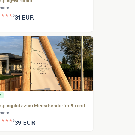
mping-Miramar
marn
★
★
★
★
5
31 EUR
p
mpingplatz zum Meeschendorfer Strand
marn
★
★
★
★
5
39 EUR