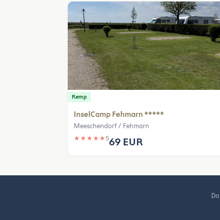
Kemp
InselCamp Fehmarn *****
Meeschendorf / Fehmarn
★
★
★
★
★
5
69 EUR
Do