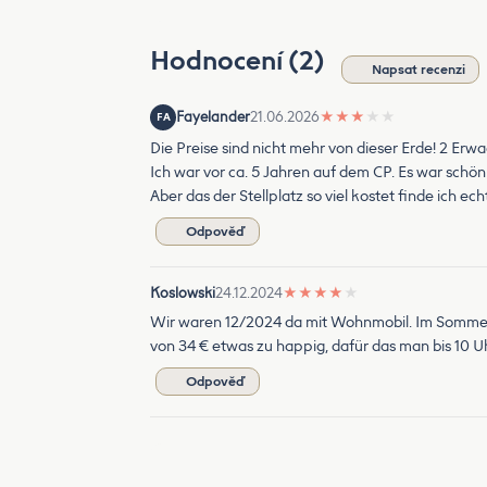
Hodnocení (2)
Napsat recenzi
Fayelander
21.06.2026
★
★
★
★
★
FA
Die Preise sind nicht mehr von dieser Erde! 2 Er
Ich war vor ca. 5 Jahren auf dem CP. Es war schön
Aber das der Stellplatz so viel kostet finde ich e
Odpověď
Koslowski
24.12.2024
★
★
★
★
★
Wir waren 12/2024 da mit Wohnmobil. Im Sommer ist
von 34 € etwas zu happig, dafür das man bis 10 U
Odpověď