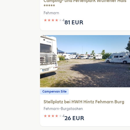
Camping- und Ferienpark Wulfener Hals
*****
Fehmarn
★
★
★
★
★
4
81 EUR
Campervan Site
Stellplatz bei HWH Hintz Fehmarn Burg
Fehmarn-Burgstaaken
★
★
★
★
★
4
26 EUR