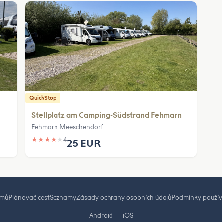
QuickStop
Stellplatz am Camping-Südstrand Fehmarn
Fehmarn Meeschendorf
★
★
★
★
★
4
25 EUR
mů
Plánovač cest
Seznamy
Zásady ochrany osobních údajů
Podmínky použív
Android
iOS