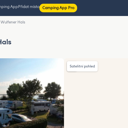
mping App
Přidat místo
Camping App Pro
Wulfener Hals
Hals
Satelitní pohled