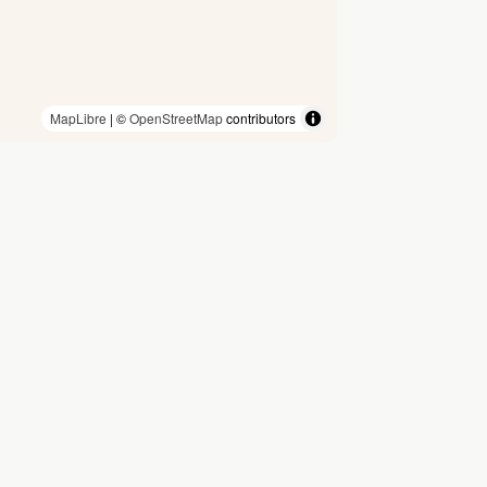
MapLibre
| ©
OpenStreetMap
contributors