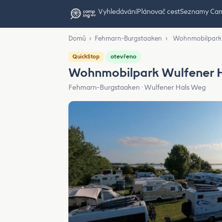
Vyhledávání
Plánovač cest
Seznamy Ca
Domů
›
Fehmarn-Burgstaaken
›
Wohnmobilpark 
otevřeno
QuickStop
Wohnmobilpark Wulfener 
Fehmarn-Burgstaaken · Wulfener Hals Weg