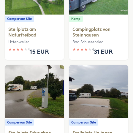
Campervan Site
Kemp
Stellplatz am
Campingplatz von
Naturfreibad
Steinhausen
Uttenweiler
Bad Schussenried
★
★
★
★
★
4
★
★
★
★
★
4
15 EUR
31 EUR
Campervan Site
Campervan Site
Stellplatz Schwaben-
Stellplatz Unlingen