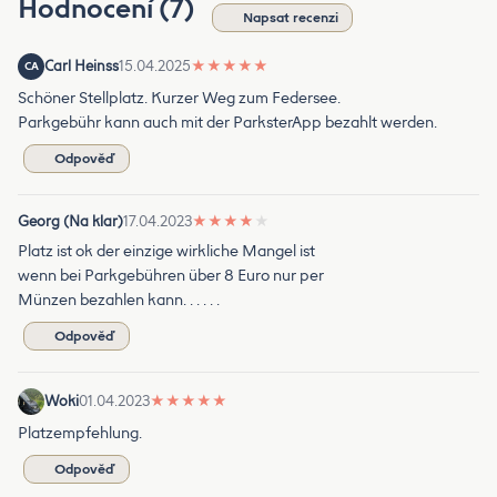
Hodnocení (7)
Napsat recenzi
Carl Heinss
15.04.2025
★
★
★
★
★
CA
Schöner Stellplatz. Kurzer Weg zum Federsee.
Parkgebühr kann auch mit der ParksterApp bezahlt werden.
Odpověď
Georg (Na klar)
17.04.2023
★
★
★
★
★
Platz ist ok der einzige wirkliche Mangel ist
wenn bei Parkgebühren über 8 Euro nur per
Münzen bezahlen kann. . . . . .
Odpověď
Woki
01.04.2023
★
★
★
★
★
Platzempfehlung.
Odpověď