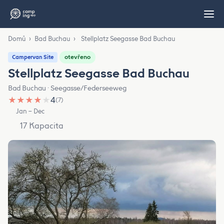
Domů
›
Bad Buchau
›
Stellplatz Seegasse Bad Buchau
otevřeno
Campervan Site
Stellplatz Seegasse Bad Buchau
Bad Buchau · Seegasse/Federseeweg
★
★
★
★
★
4
(7)
Jan – Dec
17 Kapacita