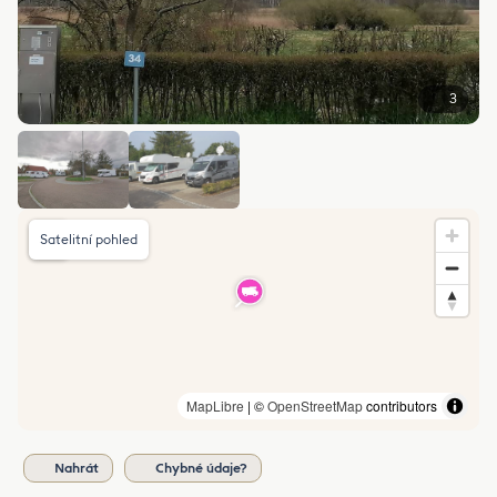
3
Satelitní pohled
MapLibre
| ©
OpenStreetMap
contributors
Nahrát
Chybné údaje?