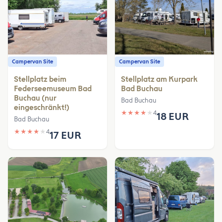
Campervan Site
Campervan Site
Stellplatz beim
Stellplatz am Kurpark
Federseemuseum Bad
Bad Buchau
Buchau (nur
Bad Buchau
eingeschränkt!)
★
★
★
★
★
4
18 EUR
Bad Buchau
★
★
★
★
★
4
17 EUR