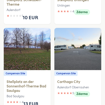
Therme
Unlingen
Aulendorf
★
★
★
★
★
4
Zdarma
★
★
★
★
★
1
10 EUR
Campervan Site
Campervan Site
Stellplatz an der
Carthago City
Sonnenhof-Therme Bad
Aulendorf Oberrauhen
Saulgau
★
★
★
★
★
5
Zdarma
Bad Saulgau
★
★
★
★
★
4
13 EUR