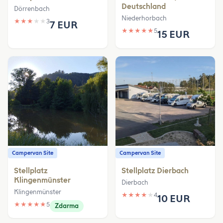
Deutschland
Dörrenbach
Niederhorbach
★
★
★
★
★
3
7 EUR
★
★
★
★
★
5
15 EUR
Campervan Site
Campervan Site
Stellplatz
Stellplatz Dierbach
Klingenmünster
Dierbach
Klingenmünster
★
★
★
★
★
4
10 EUR
★
★
★
★
★
5
Zdarma