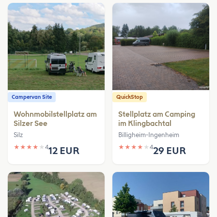
Campervan Site
QuickStop
Wohnmobilstellplatz am
Stellplatz am Camping
Silzer See
im Klingbachtal
Silz
Billigheim-Ingenheim
★
★
★
★
★
4
★
★
★
★
★
4
12 EUR
29 EUR