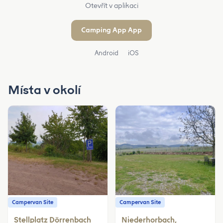
Otevřít v aplikaci
Camping App App
Android
iOS
Místa v okolí
Campervan Site
Campervan Site
Stellplatz Dörrenbach
Niederhorbach,