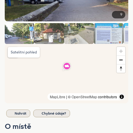
9
Satelitní pohled
MapLibre
| ©
OpenStreetMap
contributors
Nahrát
Chybné údaje?
O místě