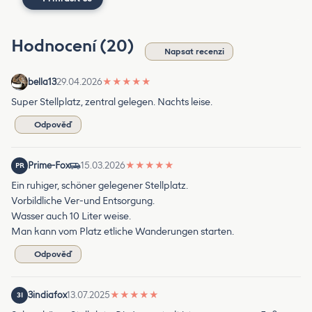
Hodnocení (20)
Napsat recenzi
bella13
29.04.2026
★
★
★
★
★
Super Stellplatz, zentral gelegen. Nachts leise.
Odpověď
Prime-Fox
15.03.2026
★
★
★
★
★
PR
Ein ruhiger, schöner gelegener Stellplatz.
Vorbildliche Ver-und Entsorgung.
Wasser auch 10 Liter weise.
Man kann vom Platz etliche Wanderungen starten.
Odpověď
3indiafox
13.07.2025
★
★
★
★
★
3I