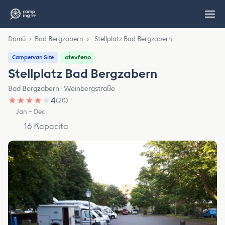
Domů
›
Bad Bergzabern
›
Stellplatz Bad Bergzabern
otevřeno
Campervan Site
Stellplatz Bad Bergzabern
Bad Bergzabern · Weinbergstraße
★
★
★
★
★
4
(20)
Jan – Dec
16 Kapacita