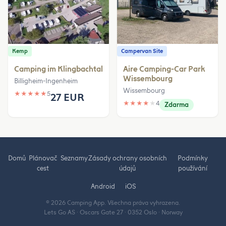
Kemp
Campervan Site
Camping im Klingbachtal
Aire Camping-Car Park
Wissembourg
Billigheim-Ingenheim
Wissembourg
★
★
★
★
★
5
27 EUR
★
★
★
★
★
4
Zdarma
Domů
Plánovač
Seznamy
Zásady ochrany osobních
Podmínky
cest
údajů
používání
Android
iOS
© 2026 Camping App. Všechna práva vyhrazena.
Lets Go AS · Oscars Gate 27 · 0352 Oslo · Norway