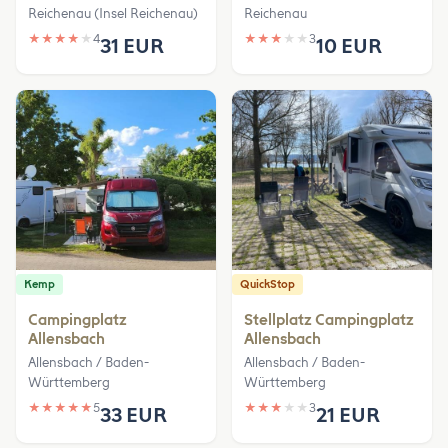
Reichenau (Insel Reichenau)
Reichenau
★
★
★
★
★
4
★
★
★
★
★
3
31 EUR
10 EUR
Kemp
QuickStop
Campingplatz
Stellplatz Campingplatz
Allensbach
Allensbach
Allensbach / Baden-
Allensbach / Baden-
Württemberg
Württemberg
★
★
★
★
★
5
★
★
★
★
★
3
33 EUR
21 EUR