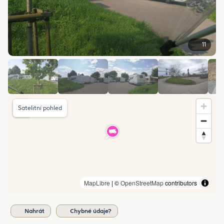
11
Satelitní pohled
MapLibre
| ©
OpenStreetMap
contributors
Nahrát
Chybné údaje?