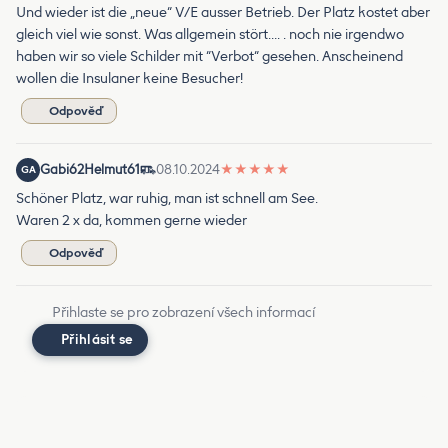
Und wieder ist die „neue“ V/E ausser Betrieb. Der Platz kostet aber
gleich viel wie sonst. Was allgemein stört…. . noch nie irgendwo
haben wir so viele Schilder mit “Verbot“ gesehen. Anscheinend
wollen die Insulaner keine Besucher!
Odpověď
Gabi62Helmut61
08.10.2024
★
★
★
★
★
GA
Schöner Platz, war ruhig, man ist schnell am See.
Waren 2 x da, kommen gerne wieder
Odpověď
Přihlaste se pro zobrazení všech informací
Přihlásit se