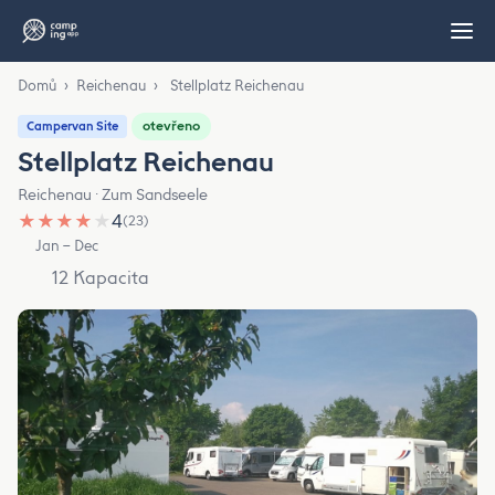
Domů
›
Reichenau
›
Stellplatz Reichenau
otevřeno
Campervan Site
Stellplatz Reichenau
Reichenau · Zum Sandseele
★
★
★
★
★
4
(23)
Jan – Dec
12 Kapacita