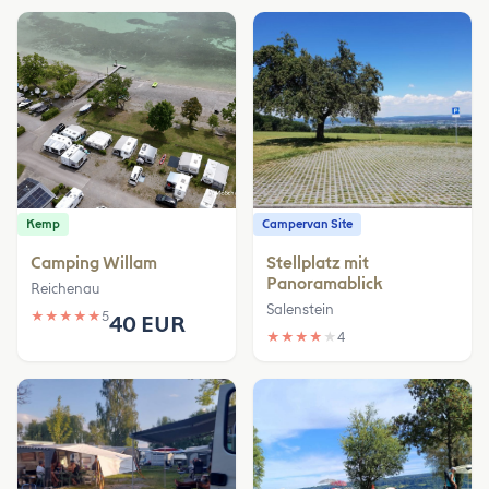
Kemp
Campervan Site
Camping Willam
Stellplatz mit
Panoramablick
Reichenau
Salenstein
★
★
★
★
★
5
40 EUR
★
★
★
★
★
4