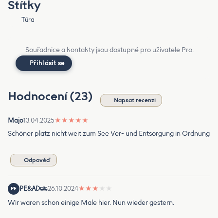
Štítky
Túra
Souřadnice a kontakty jsou dostupné pro uživatele Pro.
Přihlásit se
Hodnocení (23)
Napsat recenzi
Majo
13.04.2025
★
★
★
★
★
Schöner platz nicht weit zum See Ver- und Entsorgung in Ordnung
Odpověď
PE&AD
26.10.2024
★
★
★
★
★
PE
Wir waren schon einige Male hier. Nun wieder gestern.