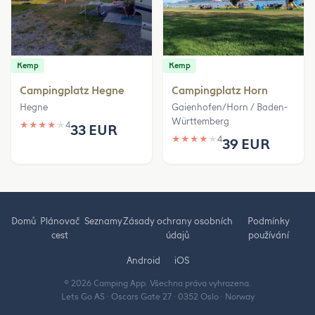
Kemp
Kemp
Campingplatz Hegne
Campingplatz Horn
Hegne
Gaienhofen/Horn / Baden-
Württemberg
★
★
★
★
★
4
33 EUR
★
★
★
★
★
4
39 EUR
Domů
Plánovač
Seznamy
Zásady ochrany osobních
Podmínky
cest
údajů
používání
Android
iOS
© 2026 Camping App. Všechna práva vyhrazena.
Lets Go AS · Oscars Gate 27 · 0352 Oslo · Norway