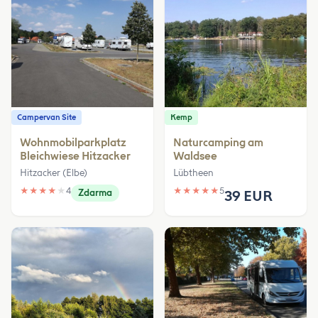
Campervan Site
Kemp
Wohnmobilparkplatz
Naturcamping am
Bleichwiese Hitzacker
Waldsee
Hitzacker (Elbe)
Lübtheen
★
★
★
★
★
4
★
★
★
★
★
5
Zdarma
39 EUR