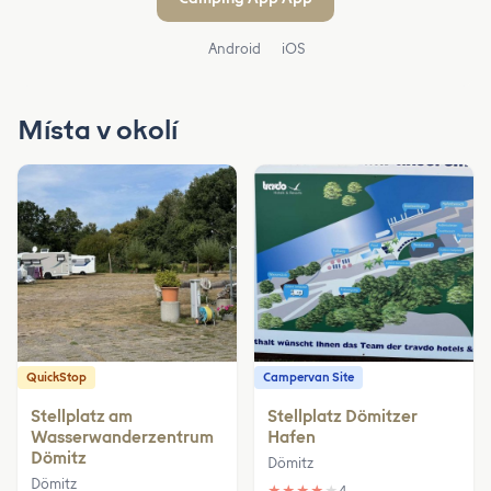
Android
iOS
Místa v okolí
QuickStop
Campervan Site
Stellplatz am
Stellplatz Dömitzer
Wasserwanderzentrum
Hafen
Dömitz
Dömitz
Dömitz