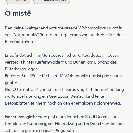
Nahrát
Chybné údaje?
O místě
Der kleine, weitgehend naturbelassene Wohnmobilparkplatz in
der „Dorfrepublik“ Rüterberg liegt fernab vom Verkehrslärm der
Bundesstraßen.
Er befindet sich inmitten des idyllischen Ortes, dessen Häuser,
versteckt hinter Kiefernwäldern und Dünen, am Elbhang des
Rüterbergs liegen.
Er bietet Stellfläche für bis zu 10 Wohnmobile und ist ganzjährig
geöffnet.
Nur 60 m entfernt verläuft der Elberadweg. Er führt dort entlang,
wo Jahrzehnte lang ein Grenzzaun Deutschland teilte.
Betonplatten erinnern noch an den ehemaligen Kolonnenweg.
Einkaufsmöglichkeiten gibt es in der nahen Stadt Dömitz. Im
Umfeld von Rüterberg, am Elberadweg und in Dömitz findet man
zahlreiche gastronomische Angebote.