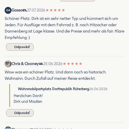
Gasso
27.07.2026
★
★
★
★
★
GA
Schöner Platz. Dirk ist ein sehr netter Typ und kümmert sich um
Jeden. Für Ausflüge mit dem Fahrrad z. B. nach Hitzacker oder
Dannenberg ist Lage klasse. Und die Preise sind mehr als fair. Klare
Empfehlung :)
Odpověď
Chris & Clooney
25.06.2026
★
★
★
★
★
Wow was ein schöner Platz. Und dann noch so historisch.
Wahnsinn. Durch Zufall auf meiner Reise entdeckt.
Wohnmobilparkplatz Dorfrepublik Rüterberg
26.06.2026
Herzlichen Dank!
Dirk und Madlen
Odpověď