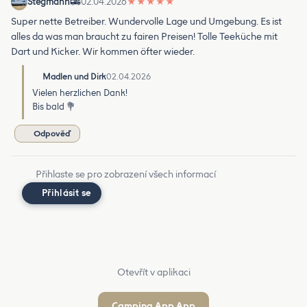
Stegmann
02.04.2026
★
★
★
★
★
Super nette Betreiber. Wundervolle Lage und Umgebung. Es ist
alles da was man braucht zu fairen Preisen! Tolle Teeküche mit
Dart und Kicker. Wir kommen öfter wieder.
Madlen und Dirk
02.04.2026
Vielen herzlichen Dank!
Bis bald 💐
Odpověď
Přihlaste se pro zobrazení všech informací
Přihlásit se
Otevřít v aplikaci
Camping App App