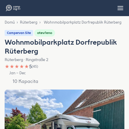
Domů
›
Rüterberg
›
Wohnmobilparkplatz Dorfrepublik Rüterberg
otevřeno
Campervan Site
Wohnmobilparkplatz Dorfrepublik
Rüterberg
Rüterberg · Ringstraße 2
★
★
★
★
★
5
(45)
Jan – Dec
10 Kapacita