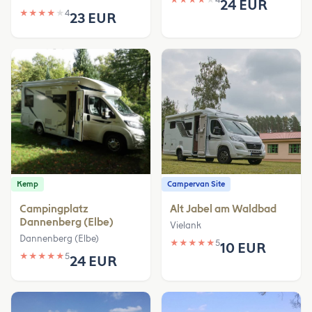
★
★
★
★
★
4
24 EUR
★
★
★
★
★
4
23 EUR
Kemp
Campervan Site
Campingplatz
Alt Jabel am Waldbad
Dannenberg (Elbe)
Vielank
Dannenberg (Elbe)
★
★
★
★
★
5
10 EUR
★
★
★
★
★
5
24 EUR