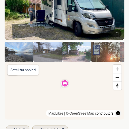
11
Satelitní pohled
MapLibre
| ©
OpenStreetMap
contributors