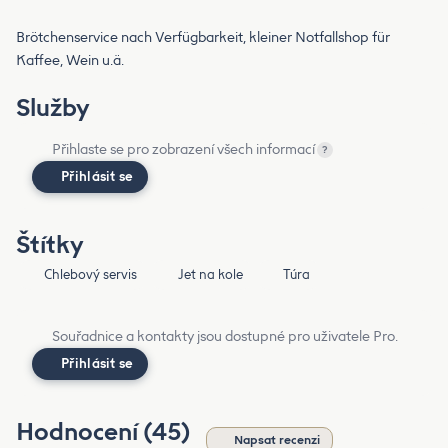
Brötchenservice nach Verfügbarkeit, kleiner Notfallshop für
Kaffee, Wein u.ä.
Služby
Přihlaste se pro zobrazení všech informací
?
Přihlásit se
Štítky
Chlebový servis
Jet na kole
Túra
Souřadnice a kontakty jsou dostupné pro uživatele Pro.
Přihlásit se
Hodnocení (45)
Napsat recenzi