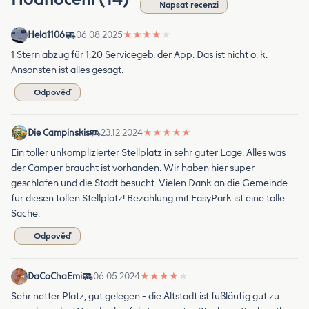
Napsat recenzi
Hela1106
06.08.2025
★
★
★
★
★
1 Stern abzug für 1,20 Servicegeb. der App. Das ist nicht o. k.
Ansonsten ist alles gesagt.
Odpověď
Die Campinskis
23.12.2024
★
★
★
★
★
Ein toller unkomplizierter Stellplatz in sehr guter Lage. Alles was
der Camper braucht ist vorhanden. Wir haben hier super
geschlafen und die Stadt besucht. Vielen Dank an die Gemeinde
für diesen tollen Stellplatz! Bezahlung mit EasyPark ist eine tolle
Sache.
Odpověď
DaCoChaEmi
06.05.2024
★
★
★
★
★
Sehr netter Platz, gut gelegen - die Altstadt ist fußläufig gut zu