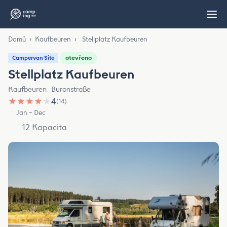
Domů
›
Kaufbeuren
›
Stellplatz Kaufbeuren
otevřeno
Campervan Site
Stellplatz Kaufbeuren
Kaufbeuren · Buronstraße
★
★
★
★
★
4
(14)
Jan – Dec
12 Kapacita