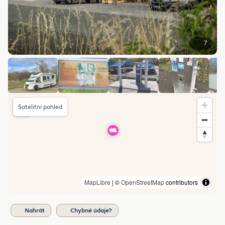
7
Satelitní pohled
MapLibre
| ©
OpenStreetMap
contributors
Nahrát
Chybné údaje?