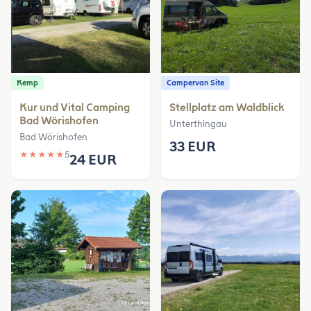
Kemp
Campervan Site
Kur und Vital Camping
Stellplatz am Waldblick
Bad Wörishofen
Unterthingau
Bad Wörishofen
33 EUR
★
★
★
★
★
5
24 EUR