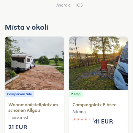
Android
iOS
Místa v okolí
Campervan Site
Kemp
Wohnmobilstellplatz im
Campingplatz Elbsee
schönen Allgäu
Aitrang
Friesenried
★
★
★
★
★
4
41 EUR
21 EUR