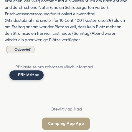
erreichen, der Weg dorthin führt ein weites Stück am Bach entlang
und durch schöne Natur (und an Schrebergärten vorbei).
Frischwasserversorgung funktioniert einwandfrei
(Mindestabnahme sind 5 l für 10 Cent, 100 l kosten also 2€) als ich
am Freitag ankam war der Platz so voll, dass kein Platz mehr an
den Stromsäulen frei war. Erst heute (Sonntag) Abend waren
wieder ein paar wenige Plätze verfügbar.
Odpověď
Přihlaste se pro zobrazení všech informací
Přihlásit se
Otevřít v aplikaci
Camping App App