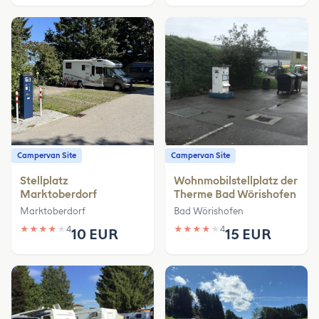
Campervan Site
Campervan Site
Stellplatz
Wohnmobilstellplatz der
Marktoberdorf
Therme Bad Wörishofen
Marktoberdorf
Bad Wörishofen
★
★
★
★
★
4
★
★
★
★
★
4
10 EUR
15 EUR