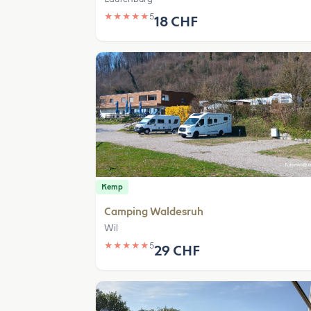
★
★
★
★
★
5
18 CHF
Kemp
Camping Waldesruh
Wil
★
★
★
★
★
5
29 CHF