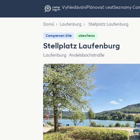
Vyhledávání
Plánovač cest
Seznamy Ca
Domů
›
Laufenburg
›
Stellplatz Laufenburg
otevřeno
Campervan Site
Stellplatz Laufenburg
Laufenburg · Andelsbachstraße