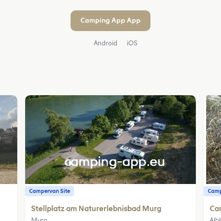
Camping App App
Android
iOS
Campervan Site
Camp
Stellplatz am Naturerlebnisbad Murg
Ca
Murg
Alb