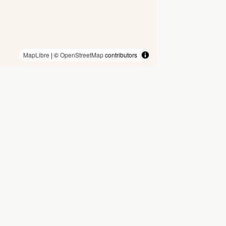
MapLibre
| ©
OpenStreetMap
contributors