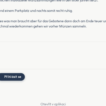
lichen individuelle Münzsammlungen wie in den 80er jahren setzt.
nd einem Parkplatz und nachts somit recht ruhig.
alles was man braucht aber für das Gebotene dann doch am Ende teuer u
 nochmal wiederkommen gehen wir vorher Münzen sammeln.
Přihlásit se
Otevřít v aplikaci