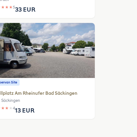
★
★
★
★
5
33 EUR
ervan Site
llplatz Am Rheinufer Bad Säckingen
 Säckingen
★
★
★
★
4
13 EUR