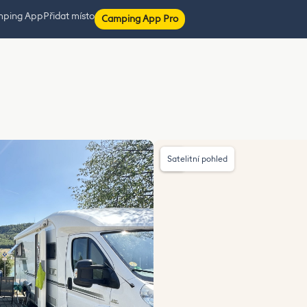
mping App
Přidat místo
Camping App Pro
Satelitní pohled