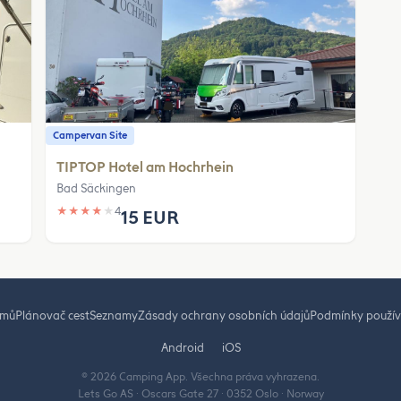
Campervan Site
TIPTOP Hotel am Hochrhein
Bad Säckingen
★
★
★
★
★
4
15 EUR
mů
Plánovač cest
Seznamy
Zásady ochrany osobních údajů
Podmínky použív
Android
iOS
© 2026 Camping App. Všechna práva vyhrazena.
Lets Go AS · Oscars Gate 27 · 0352 Oslo · Norway