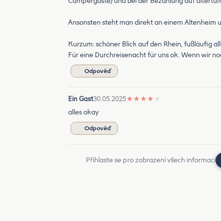
Campergäste) und bei der Bezahlung auf altertüm
Ansonsten steht man direkt an einem Altenheim u
Kurzum: schöner Blick auf den Rhein, fußläufig 
Für eine Durchreisenacht für uns ok. Wenn wir
Odpověď
Ein Gast
30.05.2025
★
★
★
★
★
alles okay
Odpověď
Přihlaste se pro zobrazení všech informací