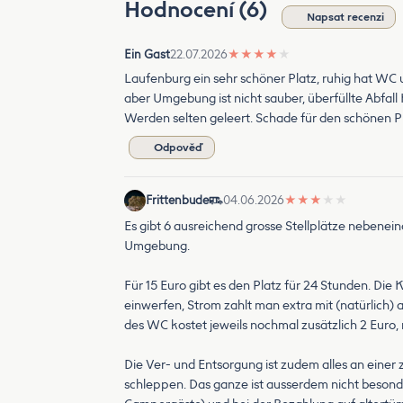
Hodnocení (6)
Napsat recenzi
Ein Gast
22.07.2026
★
★
★
★
★
Laufenburg ein sehr schöner Platz, ruhig hat WC
aber Umgebung ist nicht sauber, überfüllte Abfall 
Werden selten geleert. Schade für den schönen Pl
Odpověď
Frittenbude
04.06.2026
★
★
★
★
★
Es gibt 6 ausreichend grosse Stellplätze nebenein
Umgebung.
Für 15 Euro gibt es den Platz für 24 Stunden. Die
einwerfen, Strom zahlt man extra mit (natürlich
des WC kostet jeweils nochmal zusätzlich 2 Euro, 
Die Ver- und Entsorgung ist zudem alles an einer
schleppen. Das ganze ist ausserdem nicht besonder