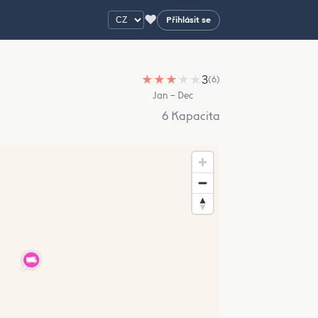
♥
Přihlásit se
★
★
★
★
★
3
(6)
Jan – Dec
6 Kapacita