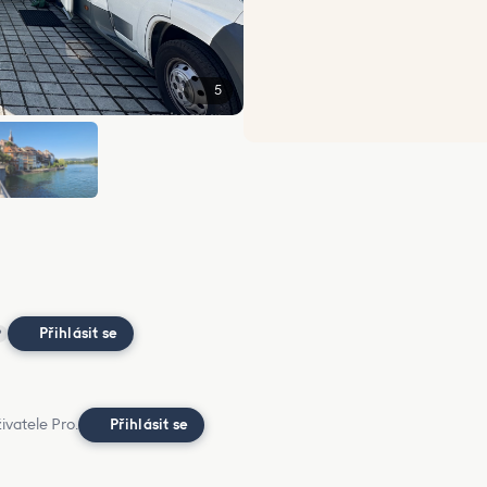
5
Přihlásit se
?
ivatele Pro.
Přihlásit se