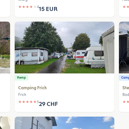
★
★
★
★
★
4
★
15 EUR
Kemp
Camp
Camping Frick
Ste
Frick
Bad
★
★
★
★
★
5
★
29 CHF