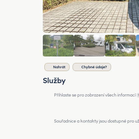
Nahrát
Chybné údaje?
Služby
Přihlaste se pro zobrazení všech informací
Souřadnice a kontakty jsou dostupné pro už