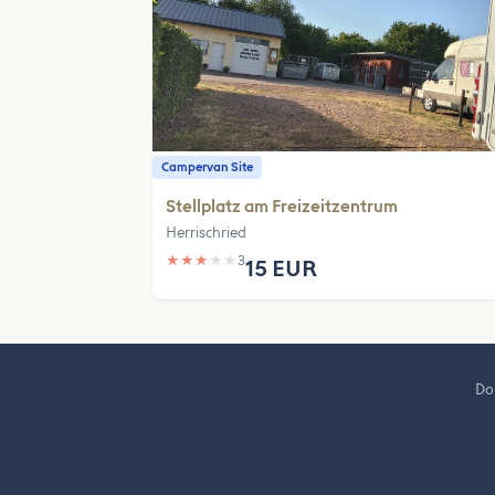
Campervan Site
Stellplatz am Freizeitzentrum
Herrischried
★
★
★
★
★
3
15 EUR
Do