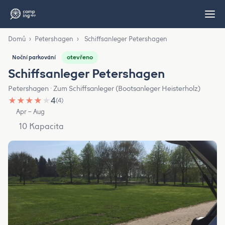
Domů
›
Petershagen
›
Schiffsanleger Petershagen
otevřeno
Noční parkování
Schiffsanleger Petershagen
Petershagen · Zum Schiffsanleger (Bootsanleger Heisterholz)
★
★
★
★
★
4
(4)
Apr – Aug
10 Kapacita