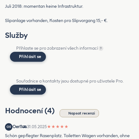
Juli 2018: momentan keine Infrastruktur.
Slipanlage vorhanden, Kosten pro Slipvorgang 15,- €.
Služby
Přihlaste se pro zobrazení všech informací
?
Přihlásit se
Souřadnice a kontakty jsou dostupné pro uživatele Pro.
Přihlásit se
Hodnocení (4)
Napsat recenzi
Oerl1
31.05.2025
★
★
★
★
★
OE
Schön gepflegter Rasenplatz. Toiletten Wagen vorhanden, ohne