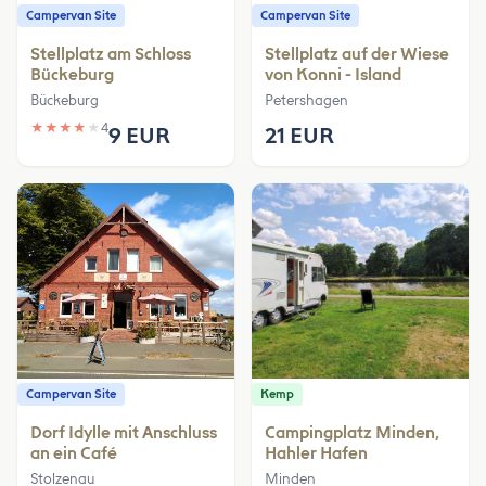
Campervan Site
Campervan Site
Stellplatz am Schloss
Stellplatz auf der Wiese
Bückeburg
von Konni - Island
Bückeburg
Petershagen
★
★
★
★
★
4
9 EUR
21 EUR
Campervan Site
Kemp
Dorf Idylle mit Anschluss
Campingplatz Minden,
an ein Café
Hahler Hafen
Stolzenau
Minden