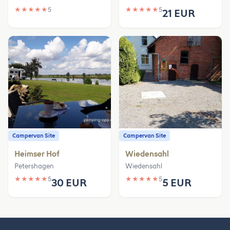
★
★
★
★
★
5
★
★
★
★
★
5
21 EUR
Campervan Site
Campervan Site
Heimser Hof
Wiedensahl
Petershagen
Wiedensahl
★
★
★
★
★
5
★
★
★
★
★
5
30 EUR
5 EUR