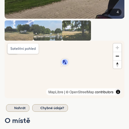
4
Satelitní pohled
MapLibre
| ©
OpenStreetMap
contributors
Nahrát
Chybné údaje?
O místě