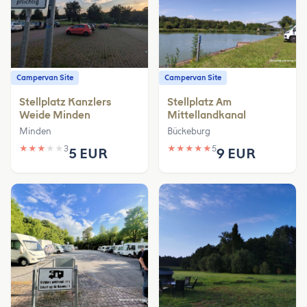
Campervan Site
Campervan Site
Stellplatz Kanzlers
Stellplatz Am
Weide Minden
Mittellandkanal
Minden
Bückeburg
★
★
★
★
★
3
★
★
★
★
★
5
5 EUR
9 EUR