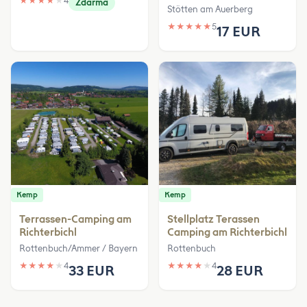
★
★
★
★
★
4
Zdarma
Stötten am Auerberg
★
★
★
★
★
5
17 EUR
Kemp
Kemp
Terrassen-Camping am
Stellplatz Terassen
Richterbichl
Camping am Richterbichl
Rottenbuch/Ammer / Bayern
Rottenbuch
★
★
★
★
★
4
★
★
★
★
★
4
33 EUR
28 EUR