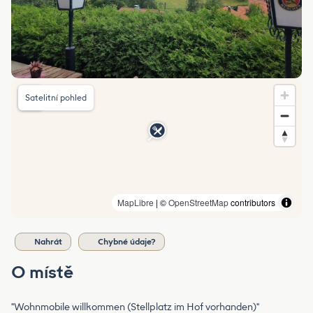
Satelitní pohled
MapLibre
| ©
OpenStreetMap
contributors
Nahrát
Chybné údaje?
O místě
"Wohnmobile willkommen (Stellplatz im Hof vorhanden)"