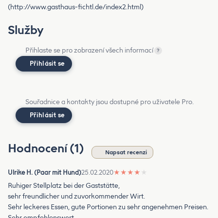
(http://www.gasthaus-fichtl.de/index2.html)
Služby
Přihlaste se pro zobrazení všech informací
?
Přihlásit se
Souřadnice a kontakty jsou dostupné pro uživatele Pro.
Přihlásit se
Hodnocení (1)
Napsat recenzi
Ulrike H. (Paar mit Hund)
25.02.2020
★
★
★
★
★
Ruhiger Stellplatz bei der Gaststätte,
sehr freundlicher und zuvorkommender Wirt.
Sehr leckeres Essen, gute Portionen zu sehr angenehmen Preisen.
Sehr empfehlenswert.