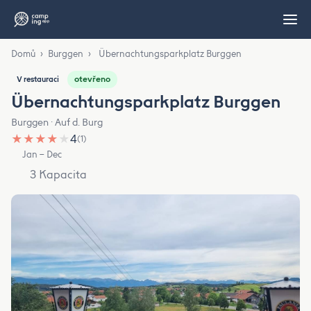
Domů
›
Burggen
›
Übernachtungsparkplatz Burggen
otevřeno
V restauraci
Übernachtungsparkplatz Burggen
Burggen · Auf d. Burg
★
★
★
★
★
4
(1)
Jan – Dec
3 Kapacita