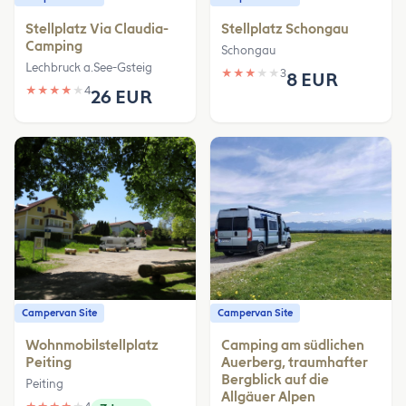
Stellplatz Via Claudia-
Stellplatz Schongau
Camping
Schongau
Lechbruck a.See-Gsteig
★
★
★
★
★
3
8 EUR
★
★
★
★
★
4
26 EUR
Campervan Site
Campervan Site
Wohnmobilstellplatz
Camping am südlichen
Peiting
Auerberg, traumhafter
Bergblick auf die
Peiting
Allgäuer Alpen