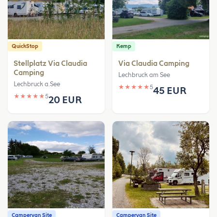
QuickStop
Kemp
Stellplatz Via Claudia
Via Claudia Camping
Camping
Lechbruck am See
Lechbruck a.See
★
★
★
★
★
5
45 EUR
★
★
★
★
★
5
20 EUR
Campervan Site
Campervan Site