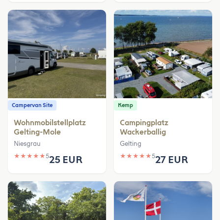
Campervan Site
Kemp
Wohnmobilstellplatz
Campingplatz
Gelting-Mole
Wackerballig
Niesgrau
Gelting
★
★
★
★
★
5
★
★
★
★
★
5
25 EUR
27 EUR