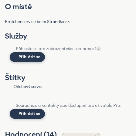
O místě
Brötchenservice beim Strandkiosk.
Služby
Přihlaste se pro zobrazení všech informací
?
Přihlásit se
Štítky
Chlebový servis
Souřadnice a kontakty jsou dostupné pro uživatele Pro.
Přihlásit se
Hodnocení (14)