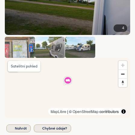
4
Satelitní pohled
MapLibre
| ©
OpenStreetMap
contributors
Nahrát
Chybné údaje?