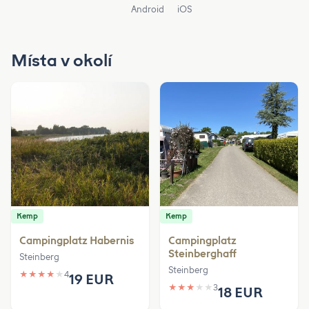
Android
iOS
Místa v okolí
Kemp
Kemp
Campingplatz Habernis
Campingplatz
Steinberghaff
Steinberg
Steinberg
★
★
★
★
★
4
19 EUR
★
★
★
★
★
3
18 EUR