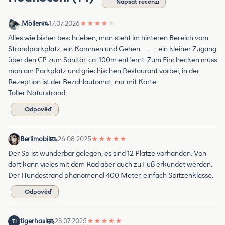
Napsat recenzi
.Möller
17.07.2026
★
★
★
★
★
Alles wie bisher beschrieben, man steht im hinteren Bereich vom
Strandparkplatz, ein Kommen und Gehen. . . . . , ein kleiner Zugang
über den CP zum Sanitär, ca. 100m entfernt. Zum Einchecken muss
man am Parkplatz und griechischen Restaurant vorbei, in der
Rezeption ist der Bezahlautomat, nur mit Karte.
Toller Naturstrand,
Odpověď
Berlimobil
26.08.2025
★
★
★
★
★
Der Sp ist wunderbar gelegen, es sind 12 Plätze vorhanden. Von
dort kann vieles mit dem Rad aber auch zu Fuß erkundet werden.
Der Hundestrand phänomenal 400 Meter, einfach Spitzenklasse.
Odpověď
tigerhasi
23.07.2025
★
★
★
★
★
TI