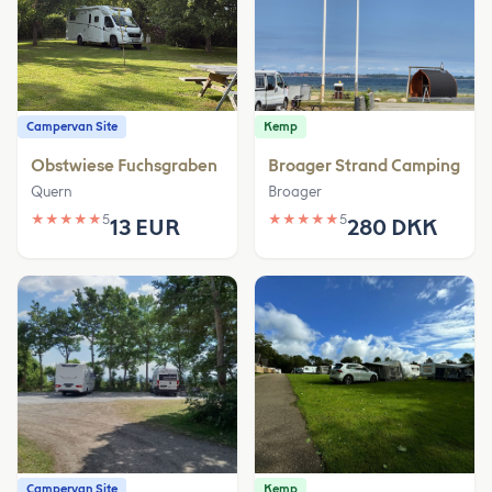
Campervan Site
Kemp
Obstwiese Fuchsgraben
Broager Strand Camping
Quern
Broager
★
★
★
★
★
5
★
★
★
★
★
5
13 EUR
280 DKK
Campervan Site
Kemp