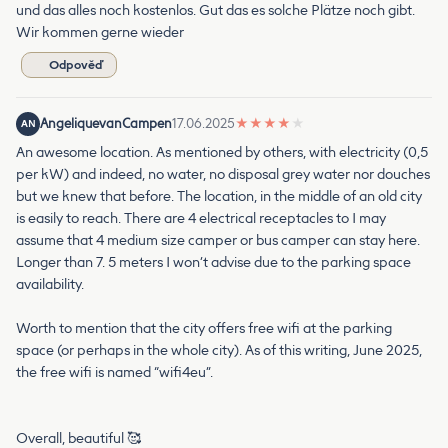
und das alles noch kostenlos. Gut das es solche Plätze noch gibt.
Wir kommen gerne wieder
Odpověď
AngeliquevanCampen
17.06.2025
★
★
★
★
★
AN
An awesome location. As mentioned by others, with electricity (0,5
per kW) and indeed, no water, no disposal grey water nor douches
but we knew that before. The location, in the middle of an old city
is easily to reach. There are 4 electrical receptacles to I may
assume that 4 medium size camper or bus camper can stay here.
Longer than 7. 5 meters I won’t advise due to the parking space
availability.
Worth to mention that the city offers free wifi at the parking
space (or perhaps in the whole city). As of this writing, June 2025,
the free wifi is named “wifi4eu”.
Overall, beautiful 🥰