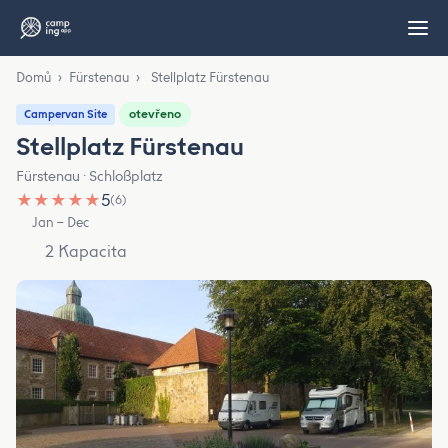
Domů
›
Fürstenau
›
Stellplatz Fürstenau
otevřeno
Campervan Site
Stellplatz Fürstenau
Fürstenau · Schloßplatz
★
★
★
★
★
5
(6)
Jan – Dec
2 Kapacita