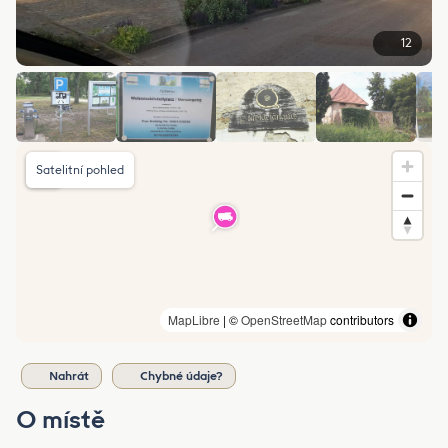
12
Satelitní pohled
MapLibre
| ©
OpenStreetMap
contributors
Nahrát
Chybné údaje?
O místě