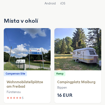
Android
iOS
Místa v okolí
Campervan Site
Kemp
Wohnmobilstellplätze
Campingplatz Maiburg
am Freibad
Bippen
Fürstenau
16 EUR
★
★
★
★
★
5