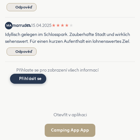
Odpověď
marrud
15.04.2025
★
★
★
★
★
MA
Idyllisch gelegen im Schlosspark. Zauberhafte Stadt und wirklich
sehenswert. Für einen kurzen Aufenthalt ein lohnenswertes Ziel.
Odpověď
Přihlaste se pro zobrazení všech informací
Přihlásit se
Otevřít v aplikaci
Camping App App