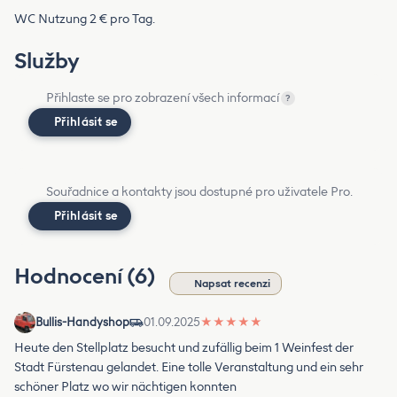
WC Nutzung 2 € pro Tag.
Služby
Přihlaste se pro zobrazení všech informací
?
Přihlásit se
Souřadnice a kontakty jsou dostupné pro uživatele Pro.
Přihlásit se
Hodnocení (6)
Napsat recenzi
Bullis-Handyshop
01.09.2025
★
★
★
★
★
Heute den Stellplatz besucht und zufällig beim 1 Weinfest der
Stadt Fürstenau gelandet. Eine tolle Veranstaltung und ein sehr
schöner Platz wo wir nächtigen konnten