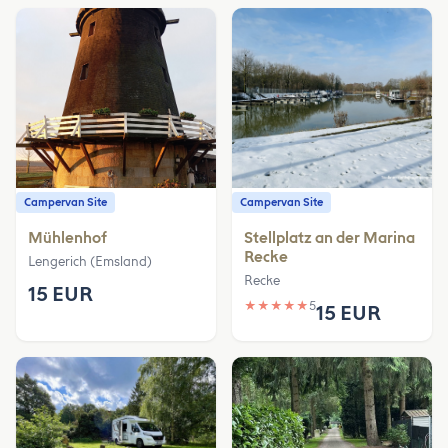
Campervan Site
Campervan Site
Mühlenhof
Stellplatz an der Marina
Recke
Lengerich (Emsland)
Recke
15 EUR
★
★
★
★
★
5
15 EUR