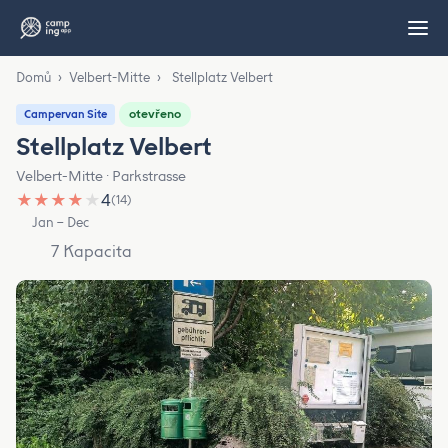
Domů
›
Velbert-Mitte
›
Stellplatz Velbert
otevřeno
Campervan Site
Stellplatz Velbert
Velbert-Mitte · Parkstrasse
★
★
★
★
★
4
(14)
Jan – Dec
7 Kapacita