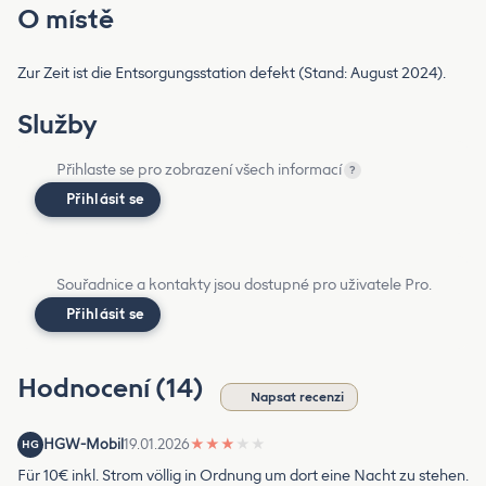
O místě
Zur Zeit ist die Entsorgungsstation defekt (Stand: August 2024).
Služby
Přihlaste se pro zobrazení všech informací
?
Přihlásit se
Souřadnice a kontakty jsou dostupné pro uživatele Pro.
Přihlásit se
Hodnocení (14)
Napsat recenzi
HGW-Mobil
19.01.2026
★
★
★
★
★
HG
Für 10€ inkl. Strom völlig in Ordnung um dort eine Nacht zu stehen.