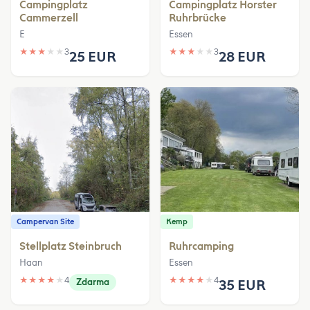
Campingplatz
Campingplatz Horster
Cammerzell
Ruhrbrücke
E
Essen
★
★
★
★
★
3
★
★
★
★
★
3
25 EUR
28 EUR
Campervan Site
Kemp
Stellplatz Steinbruch
Ruhrcamping
Haan
Essen
★
★
★
★
★
4
★
★
★
★
★
4
Zdarma
35 EUR