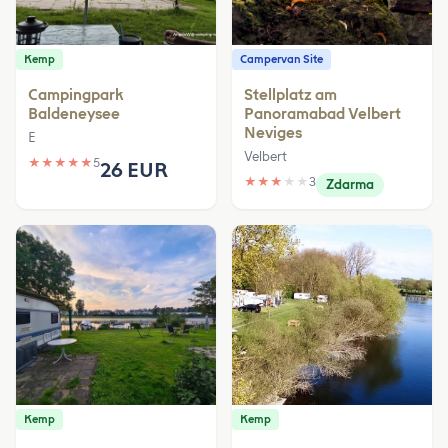
Kemp
Campervan Site
Campingpark
Stellplatz am
Baldeneysee
Panoramabad Velbert
Neviges
E
Velbert
★
★
★
★
★
5
26 EUR
★
★
★
★
★
3
Zdarma
Kemp
Kemp