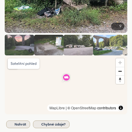
9
Satelitní pohled
MapLibre
| ©
OpenStreetMap
contributors
Nahrát
Chybné údaje?