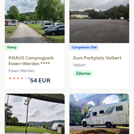
Kemp
Campervan Site
KNAUS Campingpark
Dom Parkplatz Velbert
Essen-Werden ****
Velbert
Essen-Werden
Zdarma
★
★
★
★
★
4
54 EUR