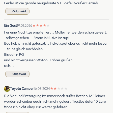
Leider ist die gerade neugebaute V+E defekt/außer Betrieb.
Odpověď
Ein Gast
19.01.2026
★
★
★
★
★
Für eine Nacht zu empfehlen. . . Mülleimer werden schon geleert. .
. selbst gesehen. . . Strom inklusive ist supi. . .
Bad hab ich nicht getestet. . . Ticket spät abends nicht mehr lösbar.
. . frühs gleich nachholen
Bis dahin PG
und nicht vergessen WoMo- Fahrer grüßen
sich. . . .
Odpověď
Toyota Camper
16.08.2024
★
★
★
★
★
Die Ver und Entsorgung ist immer noch außer Betrieb. Mülleimer
werden scheinbar auch nicht mehr geleert. Trostlos dafür 10 Euro
finde ich nicht okay. Bin weiter gefahren.