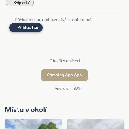
Odpověď
Přihlaste se pro zobrazení všech informací
Přihlásit se
Otevřít v aplikaci
Camping App App
Android
iOS
Místa v okolí