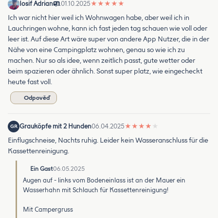
Iosif Adrian
01.10.2025
★
★
★
★
★
Ich war nicht hier weil ich Wohnwagen habe, aber weil ich in
Lauchringen wohne, kann ich fast jeden tag schauen wie voll oder
leer ist. Auf diese Art wäre super von andere App Nutzer, die in der
Nähe von eine Campingplatz wohnen, genau so wie ich zu
machen. Nur so als idee, wenn zeitlich passt, gute wetter oder
beim spazieren oder ähnlich. Sonst super platz, wie eingecheckt
heute fast voll.
Odpověď
Grauköpfe mit 2 Hunden
06.04.2025
★
★
★
★
★
GR
Einflugschneise, Nachts ruhig. Leider kein Wasseranschluss für die
Kassettenreinigung.
Ein Gast
06.05.2025
Augen auf - links vom Bodeneinlass ist an der Mauer ein
Wasserhahn mit Schlauch für Kassettenreinigung!
Mit Campergruss