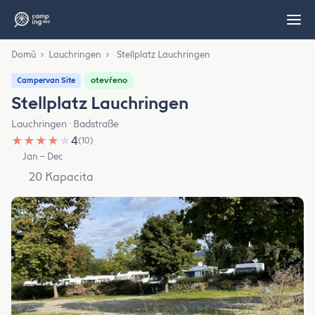
Domů
›
Lauchringen
›
Stellplatz Lauchringen
otevřeno
Campervan Site
Stellplatz Lauchringen
Lauchringen · Badstraße
★
★
★
★
★
4
(10)
Jan – Dec
20 Kapacita