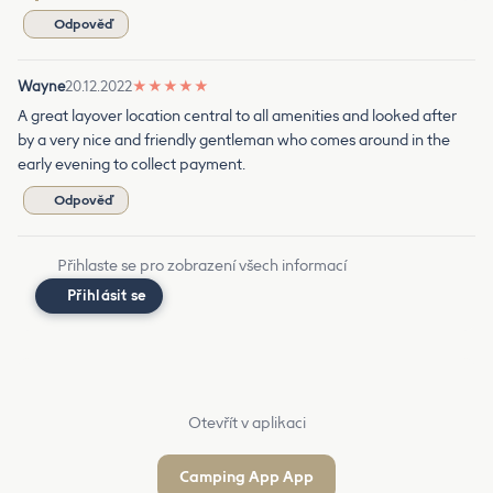
Odpověď
Wayne
20.12.2022
★
★
★
★
★
A great layover location central to all amenities and looked after
by a very nice and friendly gentleman who comes around in the
early evening to collect payment.
Odpověď
Přihlaste se pro zobrazení všech informací
Přihlásit se
Otevřít v aplikaci
Camping App App