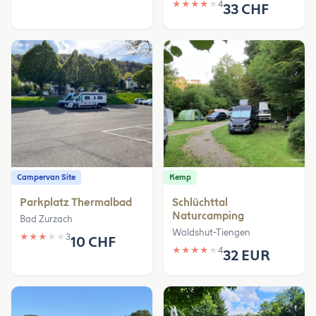
★
★
★
★
★
4
33 CHF
Campervan Site
Kemp
Parkplatz Thermalbad
Schlüchttal
Naturcamping
Bad Zurzach
Waldshut-Tiengen
★
★
★
★
★
3
10 CHF
★
★
★
★
★
4
32 EUR