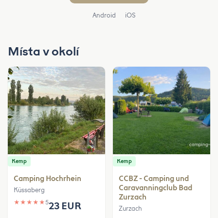
Android
iOS
Místa v okolí
Kemp
Kemp
Camping Hochrhein
CCBZ - Camping und
Caravanningclub Bad
Küssaberg
Zurzach
★
★
★
★
★
5
23 EUR
Zurzach