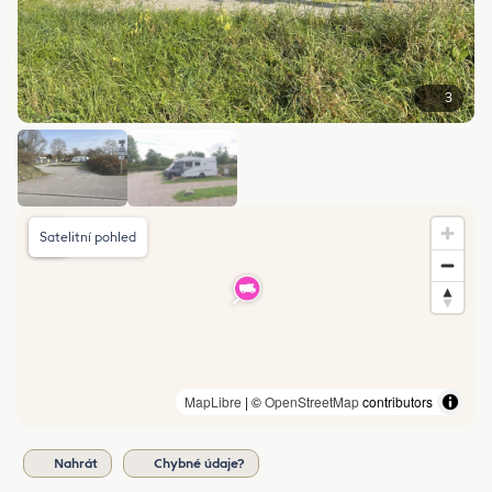
3
Satelitní pohled
MapLibre
| ©
OpenStreetMap
contributors
Nahrát
Chybné údaje?