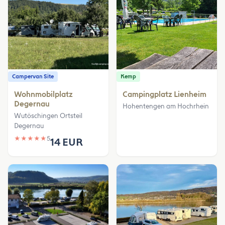
Campervan Site
Kemp
Wohnmobilplatz
Campingplatz Lienheim
Degernau
Hohentengen am Hochrhein
Wutöschingen Ortsteil
Degernau
★
★
★
★
★
5
14 EUR