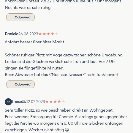
Anzahl der Uhrzeit. Ab 22 Uhr ist dann Ruhe Bus 7 Uhr morgens.
Nachts war es sehr ruhig.
Odpověď
Daniela
26.06.2023
★
★
★
★
★
Anfahrt besser über Alter Markt
Schöner ruhiger Platz mit Vogelgezwitscher, schöne Umgebung.
Leider sind die Glocken wirklich sehr früh und laut. Vor 7 Uhr
gingen sie für gefühlte Minuten.
Beim Abwasser hat das \"Nachspülwasser\" nicht funktioniert.
Odpověď
friese
12.02.2023
★
★
★
★
★
FR
Sehr toller Platz, so wie beschrieben direkt im Wohngebiet.
Frischwasser, Entsorgung für Chemie. Allerdings genau gegenüber
liegt die Kirche wo morgens um 6. 00 Uhr die Glocken anfangen
zu schlagen, Wecker nicht nötig 😁