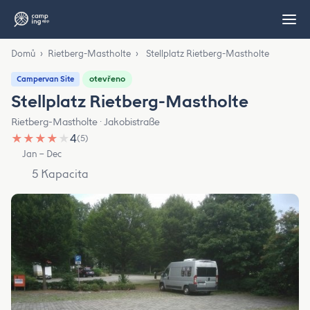
Domů
›
Rietberg-Mastholte
›
Stellplatz Rietberg-Mastholte
otevřeno
Campervan Site
Stellplatz Rietberg-Mastholte
Rietberg-Mastholte · Jakobistraße
★
★
★
★
★
4
(5)
Jan – Dec
5 Kapacita