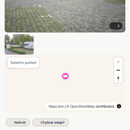
2
Satelitní pohled
MapLibre
| ©
OpenStreetMap
contributors
Nahrát
Chybné údaje?