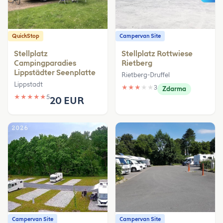
QuickStop
Campervan Site
Stellplatz
Stellplatz Rottwiese
Campingparadies
Rietberg
Lippstädter Seenplatte
Rietberg-Druffel
Lippstadt
★
★
★
★
★
3
Zdarma
★
★
★
★
★
5
20 EUR
Campervan Site
Campervan Site