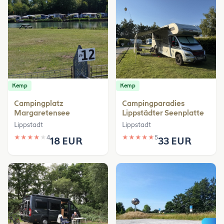
Kemp
Kemp
Campingplatz
Campingparadies
Margaretensee
Lippstädter Seenplatte
Lippstadt
Lippstadt
★
★
★
★
★
4
★
★
★
★
★
5
18 EUR
33 EUR