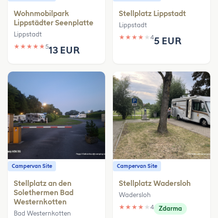
Wohnmobilpark
Stellplatz Lippstadt
Lippstädter Seenplatte
Lippstadt
Lippstadt
★
★
★
★
★
4
5 EUR
★
★
★
★
★
5
13 EUR
Campervan Site
Campervan Site
Stellplatz an den
Stellplatz Wadersloh
Solethermen Bad
Wadersloh
Westernkotten
★
★
★
★
★
4
Zdarma
Bad Westernkotten