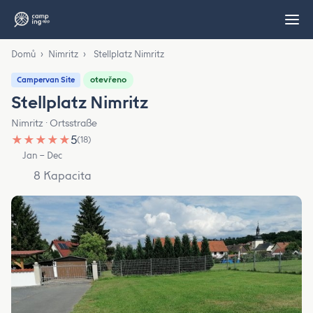
Domů
›
Nimritz
›
Stellplatz Nimritz
otevřeno
Campervan Site
Stellplatz Nimritz
Nimritz · Ortsstraße
★
★
★
★
★
5
(18)
Jan – Dec
8 Kapacita