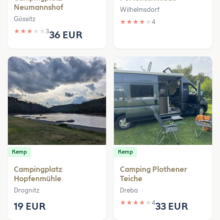
Neumannshof
Wilhelmsdorf
Gössitz
★
★
★
★
★
4
★
★
★
★
★
3
36 EUR
Kemp
Kemp
Campingplatz
Camping Plothener
Hopfenmühle
Teiche
Drognitz
Dreba
★
★
★
★
★
4
19 EUR
33 EUR