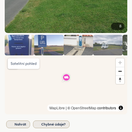
8
Satelitní pohled
MapLibre
| ©
OpenStreetMap
contributors
Nahrát
Chybné údaje?