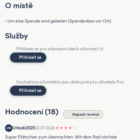
O místě
• Um eine Spende wird gebeten (Spendenbox vor Ort).
Služby
Přihlaste se pro zobrazení všech informací
?
Přihlásit se
Souřadnice a kontakty jsou dostupné pro uživatele Pro.
Přihlásit se
Hodnocení (18)
Napsat recenzi
Urlaub2025
02.07.2026
★
★
★
★
★
UR
Super Plätzchen zum übernachten. Mit dem Rad nächste