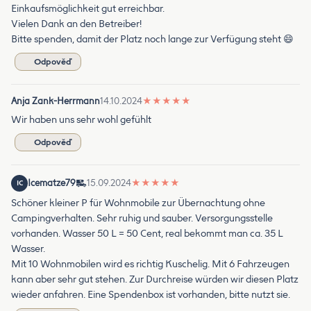
Einkaufsmöglichkeit gut erreichbar.
Vielen Dank an den Betreiber!
Bitte spenden, damit der Platz noch lange zur Verfügung steht 😄
Odpověď
Anja Zank-Herrmann
14.10.2024
★
★
★
★
★
Wir haben uns sehr wohl gefühlt
Odpověď
Icematze79
15.09.2024
★
★
★
★
★
IC
Schöner kleiner P für Wohnmobile zur Übernachtung ohne
Campingverhalten. Sehr ruhig und sauber. Versorgungsstelle
vorhanden. Wasser 50 L = 50 Cent, real bekommt man ca. 35 L
Wasser.
Mit 10 Wohnmobilen wird es richtig Kuschelig. Mit 6 Fahrzeugen
kann aber sehr gut stehen. Zur Durchreise würden wir diesen Platz
wieder anfahren. Eine Spendenbox ist vorhanden, bitte nutzt sie.