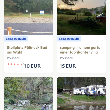
Campervan Site
Campervan Site
Stellplatz Pößneck Bad
camping in einem garten
am Wald
einer fabrikantenvilla
Pößneck
Pößneck
★
★
★
★
★
5
10 EUR
15 EUR