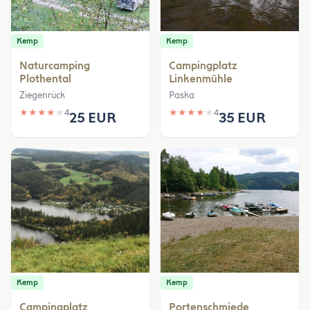
Kemp
Kemp
Naturcamping
Campingplatz
Plothental
Linkenmühle
Ziegenrück
Paska
★
★
★
★
★
4
★
★
★
★
★
4
25 EUR
35 EUR
Kemp
Kemp
Campingplatz
Portenschmiede