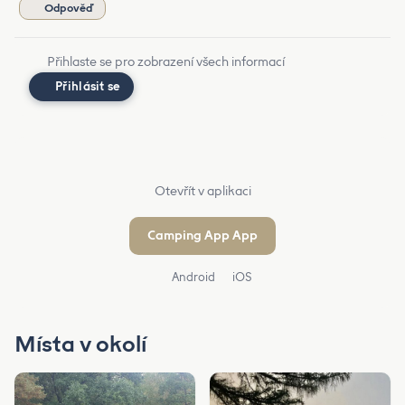
Odpověď
Přihlaste se pro zobrazení všech informací
Přihlásit se
Otevřít v aplikaci
Camping App App
Android
iOS
Místa v okolí