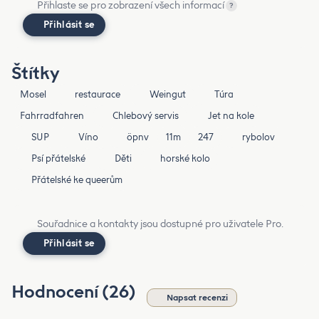
Přihlaste se pro zobrazení všech informací
?
Přihlásit se
Štítky
Mosel
restaurace
Weingut
Túra
Fahrradfahren
Chlebový servis
Jet na kole
SUP
Víno
öpnv
11m
247
rybolov
Psí přátelské
Děti
horské kolo
Přátelské ke queerům
Souřadnice a kontakty jsou dostupné pro uživatele Pro.
Přihlásit se
Hodnocení (26)
Napsat recenzi