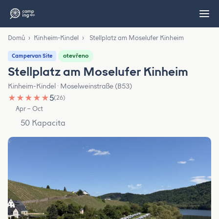
Domů
›
Kinheim-Kindel
›
Stellplatz am Moselufer Kinheim
otevřeno
Campervan Site
Stellplatz am Moselufer Kinheim
Kinheim-Kindel · Moselweinstraße (B53)
★
★
★
★
★
5
(26)
Apr – Oct
50 Kapacita