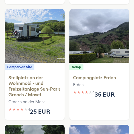
Campervan Site
Kemp
Stellplatz an der
Campingplatz Erden
Wohnmobil- und
Erden
Freizeitanlage Sun-Park
★
★
★
★
★
4
35 EUR
Graach / Mosel
Graach an der Mosel
★
★
★
★
★
4
25 EUR