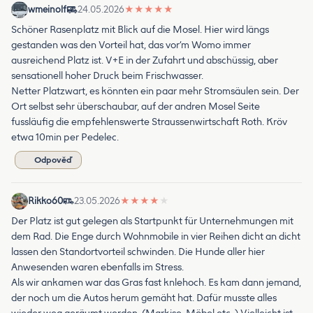
wmeinolf
24.05.2026
★
★
★
★
★
Schöner Rasenplatz mit Blick auf die Mosel. Hier wird längs
gestanden was den Vorteil hat, das vor’m Womo immer
ausreichend Platz ist. V+E in der Zufahrt und abschüssig, aber
sensationell hoher Druck beim Frischwasser.
Netter Platzwart, es könnten ein paar mehr Stromsäulen sein. Der
Ort selbst sehr überschaubar, auf der andren Mosel Seite
fussläufig die empfehlenswerte Straussenwirtschaft Roth. Kröv
etwa 10min per Pedelec.
Odpověď
Rikko60
23.05.2026
★
★
★
★
★
Der Platz ist gut gelegen als Startpunkt für Unternehmungen mit
dem Rad. Die Enge durch Wohnmobile in vier Reihen dicht an dicht
lassen den Standortvorteil schwinden. Die Hunde aller hier
Anwesenden waren ebenfalls im Stress.
Als wir ankamen war das Gras fast knlehoch. Es kam dann jemand,
der noch um die Autos herum gemäht hat. Dafür musste alles