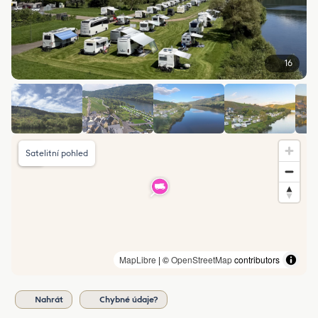
16
Satelitní pohled
MapLibre
| ©
OpenStreetMap
contributors
Nahrát
Chybné údaje?