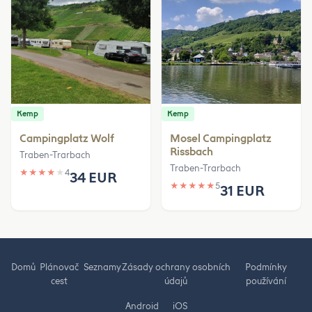
Kemp
Kemp
Campingplatz Wolf
Mosel Campingplatz
Rissbach
Traben-Trarbach
Traben-Trarbach
★
★
★
★
★
4
34 EUR
★
★
★
★
★
5
31 EUR
Domů
Plánovač
Seznamy
Zásady ochrany osobních
Podmínky
cest
údajů
používání
Android
iOS