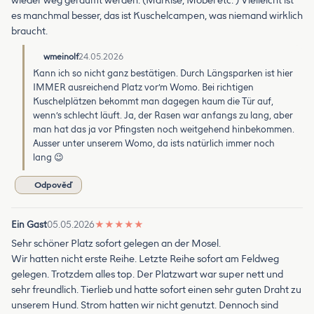
wieder weg geräumt werden. (Markise, Möbel etc. ) Vielleicht ist
es manchmal besser, das ist Kuschelcampen, was niemand wirklich
braucht.
wmeinolf
24.05.2026
Kann ich so nicht ganz bestätigen. Durch Längsparken ist hier
IMMER ausreichend Platz vor’m Womo. Bei richtigen
Kuschelplätzen bekommt man dagegen kaum die Tür auf,
wenn’s schlecht läuft. Ja, der Rasen war anfangs zu lang, aber
man hat das ja vor Pfingsten noch weitgehend hinbekommen.
Ausser unter unserem Womo, da ists natürlich immer noch
lang 😉
Odpověď
Ein Gast
05.05.2026
★
★
★
★
★
Sehr schöner Platz sofort gelegen an der Mosel.
Wir hatten nicht erste Reihe. Letzte Reihe sofort am Feldweg
gelegen. Trotzdem alles top. Der Platzwart war super nett und
sehr freundlich. Tierlieb und hatte sofort einen sehr guten Draht zu
unserem Hund. Strom hatten wir nicht genutzt. Dennoch sind