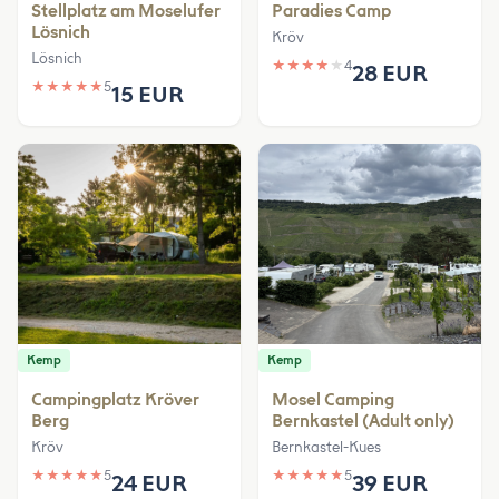
Stellplatz am Moselufer
Paradies Camp
Lösnich
Kröv
Lösnich
★
★
★
★
★
4
28 EUR
★
★
★
★
★
5
15 EUR
Kemp
Kemp
Campingplatz Kröver
Mosel Camping
Berg
Bernkastel (Adult only)
Kröv
Bernkastel-Kues
★
★
★
★
★
5
★
★
★
★
★
5
24 EUR
39 EUR