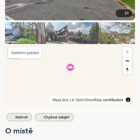
36
Satelitní pohled
MapLibre
| ©
OpenStreetMap
contributors
Nahrát
Chybné údaje?
O místě