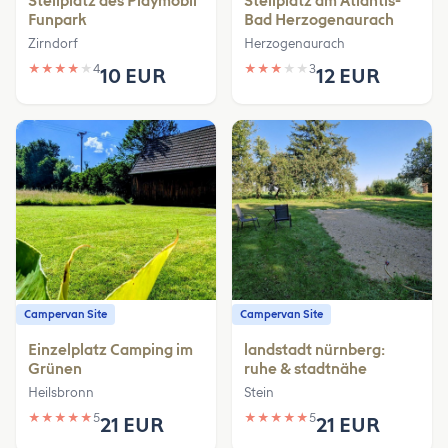
Stellplatz des Playmobil
Stellplatz am Atlantis-
Funpark
Bad Herzogenaurach
Zirndorf
Herzogenaurach
★
★
★
★
★
4
★
★
★
★
★
3
10 EUR
12 EUR
Campervan Site
Campervan Site
Einzelplatz Camping im
landstadt nürnberg:
Grünen
ruhe & stadtnähe
Heilsbronn
Stein
★
★
★
★
★
5
★
★
★
★
★
5
21 EUR
21 EUR