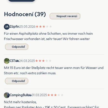
Hodnocení (39)
Napsat recenzi
Zäpfin
25.05.2026
★
★
★
★
★
ZÄ
Für einen Asphaltplatz ohne Schatten, wo immer noch kein
Frischwasser vorhanden ist, sehr teuer! Wir fahren weiter
Odpověď
CST
24.03.2025
★
★
★
★
★
Mit 15 Euro ist der Stellplatz recht teuer wenn man für Wasser und
Strom etc. noch extra zahlen muss.
Odpověď
CampingBull
01.03.2025
★
★
★
★
★
Nicht mehr kostenlos,
Parken per Parkster App - 15€ + 50 Cent „Expresszuschlag“ für