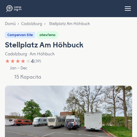
Domů
›
Cadolzburg
›
Stellplatz Am Höhbuck
otevřeno
Campervan Site
Stellplatz Am Höhbuck
Cadolzburg · Am Höhbuck
★
★
★
★
★
4
(39)
Jan – Dec
15 Kapacita