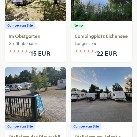
Campervan Site
Kemp
Im Obstgarten
Campingplatz Eichensee
Großhabersdorf
Langenzenn
★
★
★
★
★
5
★
★
★
★
★
5
15 EUR
22 EUR
Campervan Site
Campervan Site