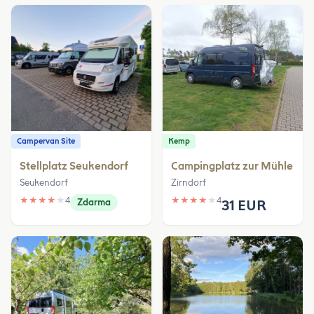
Campervan Site
Kemp
Stellplatz Seukendorf
Campingplatz zur Mühle
Seukendorf
Zirndorf
★
★
★
★
★
4
★
★
★
★
★
4
Zdarma
31 EUR