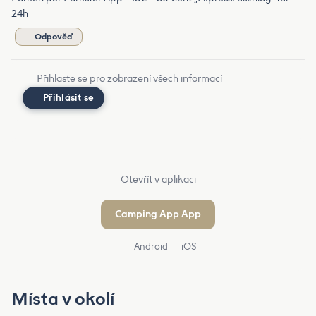
24h
Odpověď
Přihlaste se pro zobrazení všech informací
Přihlásit se
Otevřít v aplikaci
Camping App App
Android
iOS
Místa v okolí